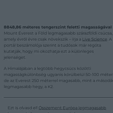
8848,86 méteres tengerszint feletti magasságával
Mount Everest a Föld legmagasabb szárazföldi csúcsa,
amely évről évre csak növekszik – írja a
Live Science
. A
portál beszámolója szerint a tudósok már régóta
kutatják, hogy mi okozhatja ezt a különleges
jelenséget.
A Himalájában a legtöbb hegycsúcs közötti
magasságkülönbség ugyanis körülbelül 50-100 méter
de az Everest 250 méterrel magasabb, mint a másodi
legmagasabb hegy, a K2.
Ezt is olvasd el!
Összement Európa legmagasabb