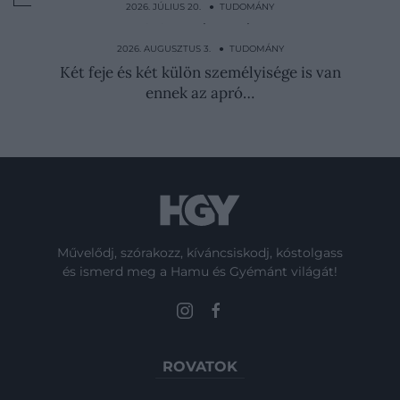
2026. JÚLIUS 20. ● TUDOMÁNY
Mindenki a hűtő ajtajában tárolja, pedig ez
a lehető…
2026. AUGUSZTUS 3. ● TUDOMÁNY
Két feje és két külön személyisége is van
ennek az apró…
Művelődj, szórakozz, kíváncsiskodj, kóstolgass
és ismerd meg a Hamu és Gyémánt világát!
ROVATOK