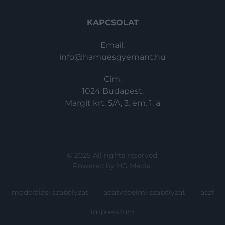
KAPCSOLAT
Email:
info@hamuesgyemant.hu
Cím:
1024 Budapest,
Margit krt. 5/A, 3. em. 1. a
© 2025 All rights reserved.
Powered by
HG Media
.
moderálási szabályzat
adatvédelmi szabályzat
ászf
impresszum