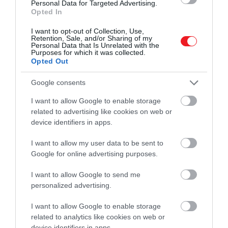
Personal Data for Targeted Advertising.
futó Kosi folyórendszerrel.
Opted In
I want to opt-out of Collection, Use,
Retention, Sale, and/or Sharing of my
Personal Data that Is Unrelated with the
Purposes for which it was collected.
Ez is érdekelhet!
Végre sikerült drónnal lefilmezni a
Opted Out
Mount Everest csúcsát – videó!
Google consents
I want to allow Google to enable storage
A folyó eróziója pedig a kutatók szerint elég földet
related to advertising like cookies on web or
mosott ki ahhoz, hogy a hegy egyszerűen
device identifiers in apps.
megemelkedjen. Ugyanez történhetett egyébként a
I want to allow my user data to be sent to
Himalája két másik nagy hegycsúcsán, a
Lhotse és
Google for online advertising purposes.
Makalu csúcsoknál is, amik szintén hasonló
tempóban növekszenek évente, mint az Everest
.
I want to allow Google to send me
personalized advertising.
I want to allow Google to enable storage
Az Everest addig fog növekedn
related to analytics like cookies on web or
amíg a föld alatti
device identifiers in apps.