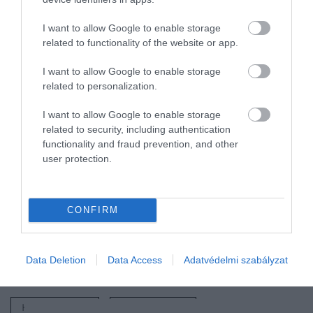
folyórendszerek újra egyensúly
I want to allow Google to enable storage
állapotba nem kerülnek
related to functionality of the website or app.
I want to allow Google to enable storage
related to personalization.
– mondja Smith, aki hozzáteszi, hogy további kutatás
szükségesek ahhoz, hogy pontosan megállapítsák,
I want to allow Google to enable storage
related to security, including authentication
mikor erodálta a folyó a hatalmas földtömeget.
functionality and fraud prevention, and other
user protection.
Nyitókép:
A föld mélyén meghúzódó folyók által
kimosott föld miatt emelkedik a hegycsúcs
/ Fotó:
Shutterstock
CONFIRM
HIMALÁJA
MOUNT EVEREST
NÖVEKEDÉS
Data Deletion
Data Access
Adatvédelmi szabályzat
FOLYÓ
TUDOMÁNYOS FELFEDEZÉS
HEGYCSÚCS
TUDOMÁNY