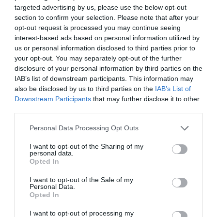
Ez arra utalhat, hogy valami
targeted advertising by us, please use the below opt-out
section to confirm your selection. Please note that after your
olyan történt a Mount
opt-out request is processed you may continue seeing
Everesttel, amire egészen
interest-based ads based on personal information utilized by
us or personal information disclosed to third parties prior to
mostanáig kerestük a választ
your opt-out. You may separately opt-out of the further
disclosure of your personal information by third parties on the
IAB’s list of downstream participants. This information may
also be disclosed by us to third parties on the
IAB’s List of
– idézi a portál
Adam Smith
-t, a University College
Downstream Participants
that may further disclose it to other
London Földtudományi Tanszékének kutatóját. A férfi
third parties.
szerint
a hegycsúcs évente 2 milliméterrel növeksz
ami több annál mint amit a tudományos számítások
Please note that this website/app uses one or more Google
Personal Data Processing Opt Outs
szerint várni lehetne. Ennek pedig a mélyben
services and may gather and store information including but
not limited to your visit or usage behaviour. You may click to
I want to opt-out of the Sharing of my
meghúzódó folyók lehetnek az okai.
personal data.
grant or deny consent to Google and its third-party tags to
Opted In
use your data for below specified purposes in below Google
A
Nature Geoscience
című folyóiratban közzétett
consent section.
I want to opt-out of the Sale of my
tanulmány szerint a tudósok arra jutottak, hogy
Personal Data.
nagyjából 89 000 évvel ezelőtt az Everesttől északra
Opted In
fekvő Arun folyó felső szakasza összeolvadt az alsó
I want to opt-out of processing my
szakasszal. Ez pedig teljesen eggyé vált a hegy alatt