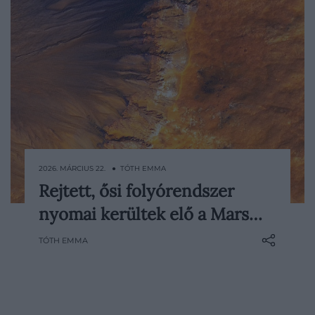
2026. MÁRCIUS 22. ● TÓTH EMMA
Rejtett, ősi folyórendszer
A NASA marsjárója a vörös bolygó felszíne
nyomai kerültek elő a Mars…
alatt egy ősi folyórendszer maradványaira
bukkant. Mindebből a szakemberek arra
TÓTH EMMA
következtetnek, hogy a Marson akár
hosszabb ideig is jelen lehettek az élet
kialakulásához szükséges…