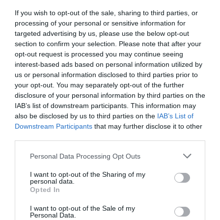
If you wish to opt-out of the sale, sharing to third parties, or
processing of your personal or sensitive information for
targeted advertising by us, please use the below opt-out
section to confirm your selection. Please note that after your
opt-out request is processed you may continue seeing
interest-based ads based on personal information utilized by
2025. ÁPRILIS 28. ● HAMU ÉS GYÉMÁNT
us or personal information disclosed to third parties prior to
Több mint 2500 hidat találunk
your opt-out. You may separately opt-out of the further
A tavasz beköszöntével minden ember
disclosure of your personal information by third parties on the
ebben a gyönyörű német…
mozgás iránti vágya megnő: vannak, akik
IAB’s list of downstream participants. This information may
teraszozni ugranak ki a belvárosba,
also be disclosed by us to third parties on the
IAB’s List of
HAMU ÉS GYÉMÁNT
vannak, akik túrázni mennek és olyanok is
Downstream Participants
that may further disclose it to other
akadnak, akik sétálva szeretnének új
third parties.
városokat felfedezni. Azoknak, akik a
Please note that this website/app uses one or more Google
Personal Data Processing Opt Outs
külföldi városokat részesítik előnyben, és
services and may gather and store information including but
mindig örülnek, ha…
not limited to your visit or usage behaviour. You may click to
I want to opt-out of the Sharing of my
personal data.
grant or deny consent to Google and its third-party tags to
Opted In
use your data for below specified purposes in below Google
consent section.
I want to opt-out of the Sale of my
Personal Data.