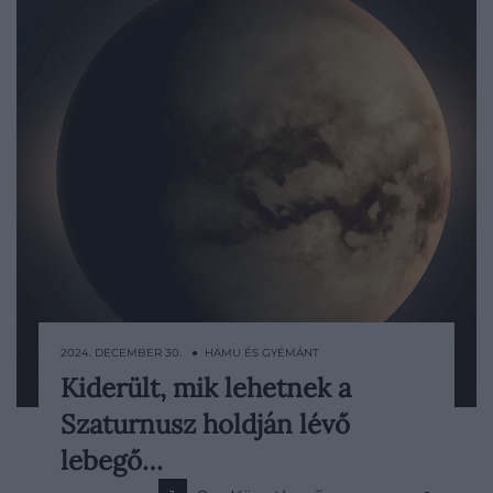
2024. DECEMBER 30. ● HAMU ÉS GYÉMÁNT
Kiderült, mik lehetnek a
Naprendszerünk egyik legkülönlegesebb
Szaturnusz holdján lévő
égiteste a Szaturnusz Titán nevet viselő
holdja, amelyen szénhidrogénból álló
lebegő…
folyók, tengerek és tavak is találhatók. Ha