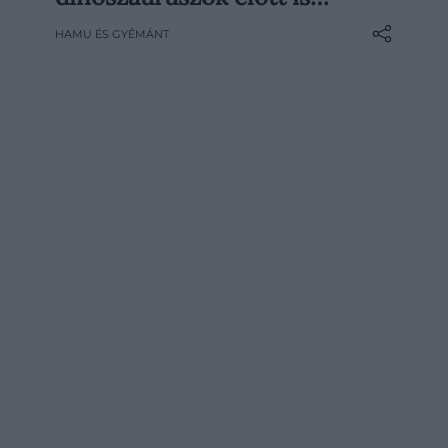
életciklusuk: egyesek idővel eltűnnek,
HAMU ÉS GYÉMÁNT
kiszáradnak vagy új medret találnak
maguknak, mások viszont elképesztően
hosszú ideig képesek fennmaradni. A
tudósok szerint a ma is létező legősibb
vízfolyam még a…