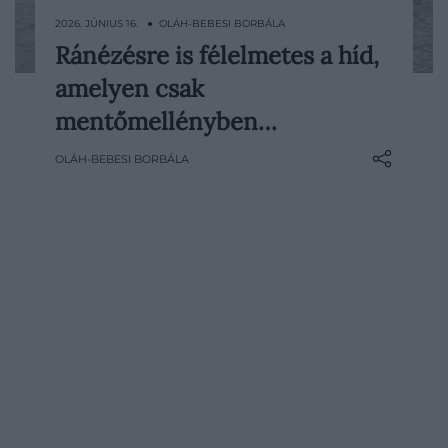
2026. JÚNIUS 16. ● OLÁH-BEBESI BORBÁLA
Ránézésre is félelmetes a híd,
Kevés híd kelti azt az érzést, hogy már az
amelyen csak
első lépés előtt érdemes újragondolni,
biztosan rá akarunk-e lépni. A Pakisztán
mentőmellényben…
északi részén található Hussaini
OLÁH-BEBESI BORBÁLA
függőhidat éppen ezért emlegetik
gyakran a világ egyik legfélelmetesebb
gyalogos…