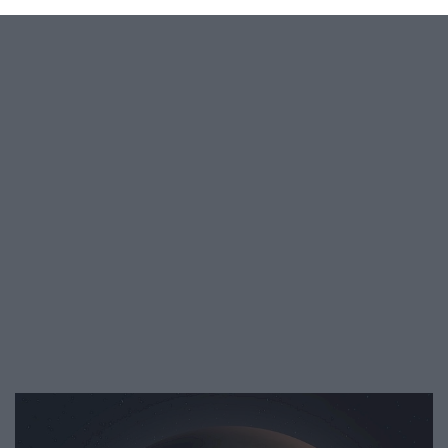
közel kétszerese lehet. Az ipari…