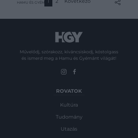
1
2
Következő
HAMU ÉS GYÉMÁNT
ez önmagában nem lenne elég furcsa, a
különös objektum egy másik dologgal is
felhívta a tudósok figyelmét: lebegő
szigeteknek ad otthon.
Művelődj, szórakozz, kíváncsiskodj, kóstolgass
és ismerd meg a Hamu és Gyémánt világát!
ROVATOK
Kultúra
Tudomány
Utazás