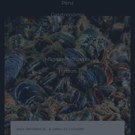
Pénz
Gasztronómia
Magazin
HG MEDIA
Magazin-előfizetés
Haszon
In
Vince
KAPCSOLAT
Email:
2024. OKTÓBER 26. ● HAMU ÉS GYÉMÁNT
info@hamuesgyemant.hu