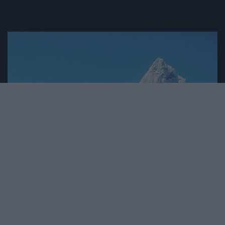
2024. OKTÓBER 4. ● TURI DÁNIEL