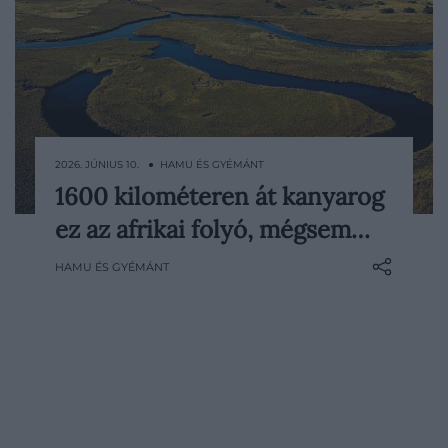
2026. JÚNIUS 10. ● HAMU ÉS GYÉMÁNT
1600 kilométeren át kanyarog
A legtöbb folyóról ösztönösen azt
ez az afrikai folyó, mégsem…
gondoljuk, hogy valahol végül eléri a
tengert vagy az óceánt. Afrika egyik
HAMU ÉS GYÉMÁNT
legkülönlegesebb természeti
képződménye, az Okavango azonban
kivétel: mintegy 1600 kilométeren át
kanyarog a kontinensen át, mégsem
találkozik soha a nyílt vízzel.