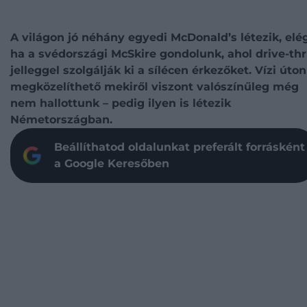
A világon jó néhány egyedi McDonald’s létezik, elég
ha a svédországi McSkire gondolunk, ahol drive-th
jelleggel szolgálják ki a sílécen érkezőket. Vízi úton
megközelíthető mekiről viszont valószínűleg még
nem hallottunk – pedig ilyen is létezik
Németországban.
Beállíthatod oldalunkat preferált forrásként
a Google Keresőben