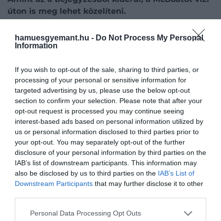
úton is meg lehet közelíteni.
A csónakkal, kajakkal vagy kenuval érkező emberekn
hamuesgyemant.hu -
Do Not Process My Personal
ráadásul nem is kell felsétálniuk az étteremhez: az
Information
ételeket a McDonald’s appján keresztül lehet
kiválasztani, a rendelést pedig egy munkatárs viszi ki 
If you wish to opt-out of the sale, sharing to third parties, or
víz felszínén várakozó vendégnek.
processing of your personal or sensitive information for
targeted advertising by us, please use the below opt-out
section to confirm your selection. Please note that after your
opt-out request is processed you may continue seeing
interest-based ads based on personal information utilized by
us or personal information disclosed to third parties prior to
your opt-out. You may separately opt-out of the further
disclosure of your personal information by third parties on the
IAB’s list of downstream participants. This information may
also be disclosed by us to third parties on the
IAB’s List of
Downstream Participants
that may further disclose it to other
third parties.
Please note that this website/app uses one or more Google
Personal Data Processing Opt Outs