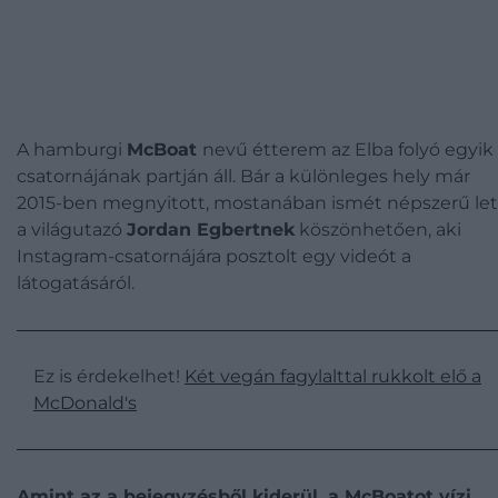
A hamburgi
McBoat
nevű étterem az Elba folyó egyik
csatornájának partján áll. Bár a különleges hely már
2015-ben megnyitott, mostanában ismét népszerű let
a világutazó
Jordan Egbertnek
köszönhetően, aki
Instagram-csatornájára posztolt egy videót a
látogatásáról.
Ez is érdekelhet!
Két vegán fagylalttal rukkolt elő a
McDonald's
Amint az a bejegyzésből kiderül, a McBoatot vízi