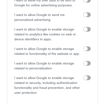
I want to allow my user data to be sent to
hasonlítható: Vancouverben, a False Creek nevű
Google for online advertising purposes.
öbölben megépítettek egy úszó éttermet az 1986-os
Világkiállításra, az azonban a rendezvénysorozat után
I want to allow Google to send me
nem működött tovább. A
McBarge
nevű épület azóta
personalized advertising.
teljesen elhagyatottan áll.
I want to allow Google to enable storage
Nyitókép: Fotó: Shutterstock
related to analytics like cookies on web or
device identifiers in apps.
HAMBURG
HAMBURGER
MCDONALD'S
I want to allow Google to enable storage
related to functionality of the website or app.
CSÓNAK
CSATORNA
FOLYÓ
I want to allow Google to enable storage
ÉTTEREM
GYORSÉTTEREM
related to personalization.
GASZTRONÓMIA
I want to allow Google to enable storage
2026. AUGUSZTUS 9. ● GASZTRONÓMIA
related to security, including authentication
Egy olasz séf szerint ezek Itália legjobb és
functionality and fraud prevention, and other
legrosszabb…
2026. JÚLIUS 23. ● GASZTRONÓMIA
user protection.
A Moët & Chandon Budapestet is dobogóra
állítja a Magyar…