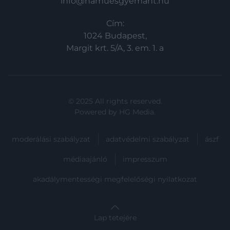
info@hamuesgyemant.hu
Cím:
1024 Budapest,
Margit krt. 5/A, 3. em. 1. a
© 2025 All rights reserved.
Powered by
HG Media
.
moderálási szabályzat
adatvédelmi szabályzat
ászf
médiaajánló
impresszum
akadálymentességi megfelelőségi nyilatkozat
Lap tetejére