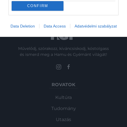
CONFIRM
Data Deletion
Data Access
Adatvédelmi szabályzat
Művelődj, szórakozz, kíváncsiskodj, kóstolgass
és ismerd meg a Hamu és Gyémánt világát!
ROVATOK
Kultúra
Tudomány
Utazás