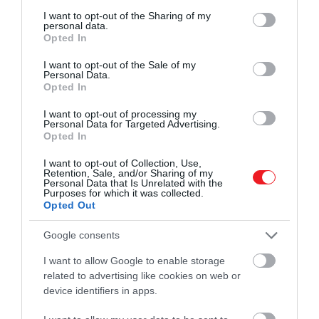
services and may gather and store information including but
not limited to your visit or usage behaviour. You may click to
I want to opt-out of the Sharing of my
personal data.
grant or deny consent to Google and its third-party tags to
Opted In
use your data for below specified purposes in below Google
consent section.
I want to opt-out of the Sale of my
Tapasztalatairól korábban az egyik legnépszerűbb brit
Personal Data.
YouTube-személyiség,
Tom Scott
is beszámolt, írja a
Opted In
24.hu
. A 2021-es videóban nyilatkozott az étterem
I want to opt-out of processing my
akkori vezetője is, aki elmondta: bár télen általában
Personal Data for Targeted Advertising.
bezárnak, tavasszal és nyáron éjjel-nappal nyitva vann
Opted In
a nagy forgalomnak köszönhetően.
I want to opt-out of Collection, Use,
Retention, Sale, and/or Sharing of my
Personal Data that Is Unrelated with the
Purposes for which it was collected.
Opted Out
Ajánljuk figyelmedbe!
Emma Stone és Mark Ruffalo
minden nap mekiztek, amikor Magyarországon
Google consents
forgattak
I want to allow Google to enable storage
related to advertising like cookies on web or
device identifiers in apps.
A McBoathoz csak egyetlen másik McDonald’s