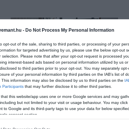
emant.hu -
Do Not Process My Personal Information
to opt-out of the sale, sharing to third parties, or processing of your per
formation for targeted advertising by us, please use the below opt-out s
r selection. Please note that after your opt-out request is processed y
eing interest-based ads based on personal information utilized by us or
disclosed to third parties prior to your opt-out. You may separately opt-
losure of your personal information by third parties on the IAB’s list of
. This information may also be disclosed by us to third parties on the
IA
Participants
that may further disclose it to other third parties.
 that this website/app uses one or more Google services and may gath
including but not limited to your visit or usage behaviour. You may click 
 to Google and its third-party tags to use your data for below specifi
2025. OKTÓBER 13. ● HAMU ÉS GYÉMÁNT
ogle consent section.
Friss házasok, figyelem:
Egy lengyel szállodalánc igazán