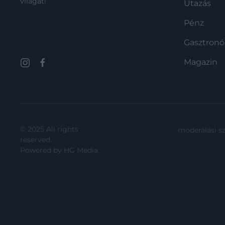
világát!
Utazás
bizonyítékot talált arra, hogy az
emlékeket igenis…
Pénz
Gasztron
Magazin
© 2025 All rights
moderálási s
reserved.
Powered by
HG Media
.