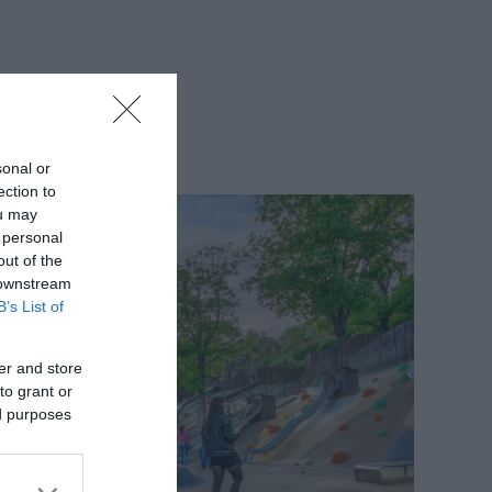
sonal or
ection to
ou may
 personal
out of the
 downstream
B’s List of
er and store
to grant or
ed purposes