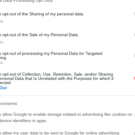
különös akcióval ösztönzi
l Data Processing Opt Outs
különleges módszert talált ki a
demográfiai válság kezelésére: ha
a…
o opt-out of the Sharing of my personal data.
egy pár valamelyik hoteljükben
In
HAMU ÉS GYÉMÁNT
töltött éjszaka után szülői örömök
elé néz, a cég ünnepséget rendez…
o opt-out of the Sale of my Personal Data.
In
to opt-out of processing my Personal Data for Targeted
ing.
In
o opt-out of Collection, Use, Retention, Sale, and/or Sharing
ersonal Data that Is Unrelated with the Purposes for which it
lected.
Out
consents
o allow Google to enable storage related to advertising like cookies on
evice identifiers in apps.
o allow my user data to be sent to Google for online advertising