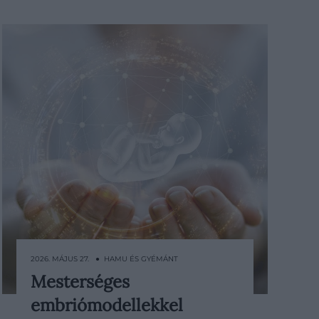
2026. MÁJUS 27. ● HAMU ÉS GYÉMÁNT
Mesterséges
Kína új kísérlete azt vizsgálja, hogyan
embriómodellekkel
hat az űrkörnyezet az emberi