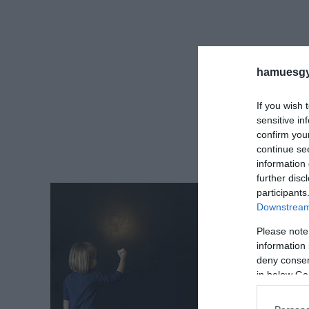
hamuesgy
If you wish 
sensitive in
confirm you
continue se
information 
further disc
participants
Downstream 
Please note
information 
deny consent
in below Go