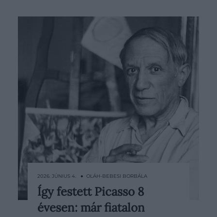
2026. JÚNIUS 4. ● OLÁH-BEBESI BORBÁLA
Így festett Picasso 8
Pablo Picasso nevét ma többnyire
évesen: már fiatalon
automatikusan a kubizmussal és a