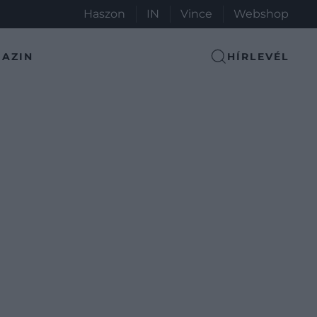
Haszon
IN
Vince
Webshop
AZIN
HÍRLEVÉL