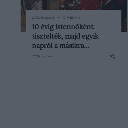
2026. JÚLIUS 16. ● TÓTH EMMA
10 évig istennőként
Nepálban évszázadok óta
tisztelték, majd egyik
kislányokat választanak ki, akiket
egy hindu istennő földi
napról a másikra…
megtestesüléseként tisztelnek. A
TÓTH EMMA
Kumari díszes ruhákban, saját
trónján fogadja a híveket, áldását
pedig egykor királyok, később
államfők is kérték. A kivételes
szerep…