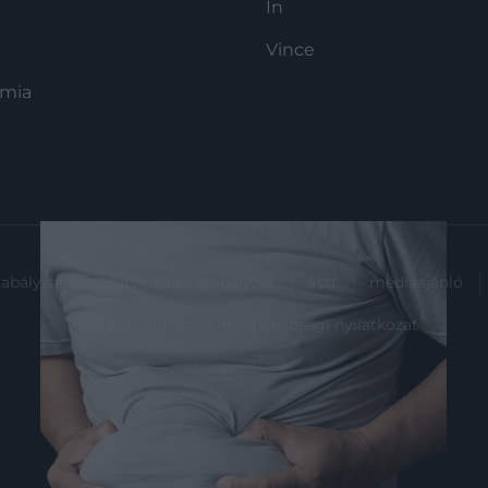
In
Vince
ómia
zabályzat
adatvédelmi szabályzat
ászf
médiaajánló
akadálymentességi megfelelőségi nyilatkozat