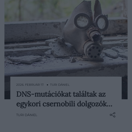
2026. FEBRUÁR 17. ● TURI DÁNIEL
DNS-mutációkat találtak az
Először sikerült egyértelmű bizonyítékot
egykori csernobili dolgozók…
találni arra, hogy a csernobili
atomkatasztrófa után ionizáló
TURI DÁNIEL
sugárzásnak kitett dolgozók genetikai
sérülései kimutatható nyomot hagytak a