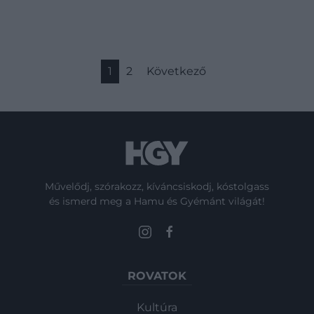
következő generáció DNS-ében is. Egy
friss kutatás szerint a sugárzás okozta…
1
2
Következő
Művelődj, szórakozz, kíváncsiskodj, kóstolgass
és ismerd meg a Hamu és Gyémánt világát!
ROVATOK
Kultúra