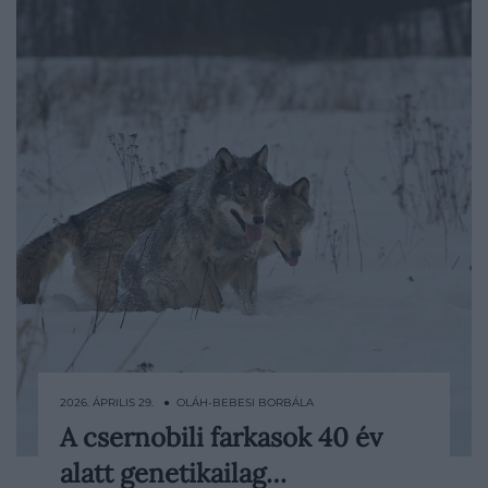
2026. ÁPRILIS 29. ● OLÁH-BEBESI BORBÁLA
A csernobili farkasok 40 év
A csernobili katasztrófa után az ember
alatt genetikailag…
eltűnt a térségből, az élővilág viszont