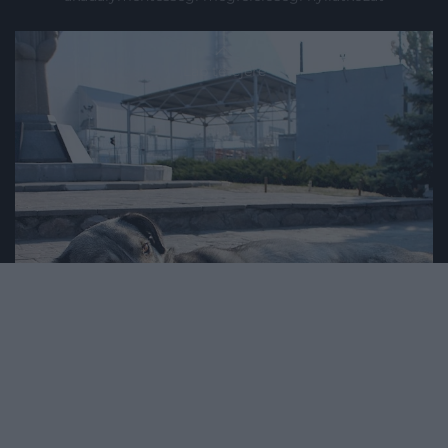
Lap tetejére
2025. NOVEMBER 4. ● TURI DÁNIEL
Kékszínű kutyákat fotóztak