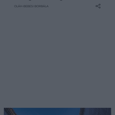
visszatért. Az elmúlt évtizedekben egy
OLÁH-BEBESI BORBÁLA
szokatlan folyamat bontakozott ki:
miközben a terület továbbra is radioaktív,
egyes fajok kifejezetten nagy számban
vannak jelen. Közülük is kiemelkednek a…