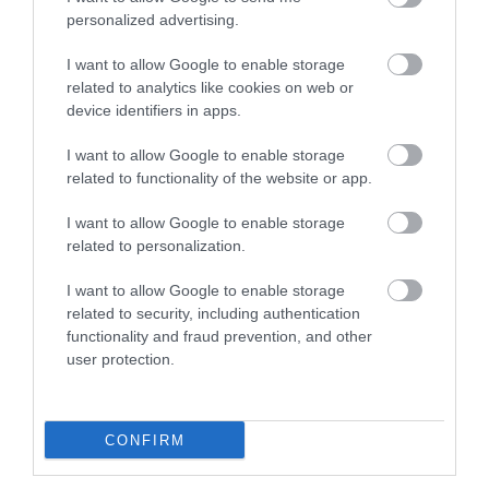
personalized advertising.
I want to allow Google to enable storage
related to analytics like cookies on web or
device identifiers in apps.
I want to allow Google to enable storage
related to functionality of the website or app.
I want to allow Google to enable storage
2026. ÁPRILIS 2. ● TÓTH EMMA
related to personalization.
Meghökkentő mutáció alakult
A csernobili katasztrófa óta az élet egyes
I want to allow Google to enable storage
ki egy csernobili gombafajnál
formái egészen meglepő módon
related to security, including authentication
alkalmazkodtak a szélsőséges
functionality and fraud prevention, and other
TÓTH EMMA
körülményekhez. Erre jó példa egy
user protection.
különös fekete gomba, a Cladosporium
sphaerospermum, amely az ionizáló
sugárzást egyenesen energiává…
CONFIRM