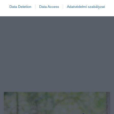
Data Deletion
Data Access
Adatvédelmi szabályzat