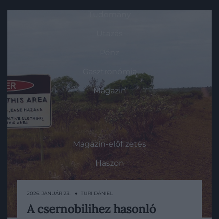
Tudomány
Utazás
Pénz
Gasztronómia
Magazin
HG MEDIA
Magazin-előfizetés
Haszon
In
2026. JANUÁR 23. ● TURI DÁNIEL
Vince
A csernobilihez hasonló
A nyugat-ausztráliai sivatag közepén van