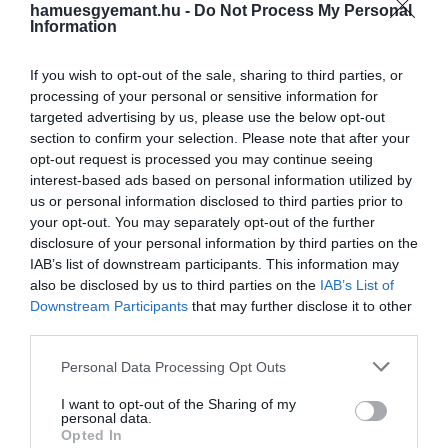
2026. ÁPRILIS 26. ● TURI DÁNIEL
hamuesgyemant.hu -
Do Not Process My Personal
Information
6 megrázó részlet a csernobili
Április 26-án volt negyven éve, hogy
katasztrófáról, amit ritkán…
bekövetkezett a csernobili katasztrófa,
If you wish to opt-out of the sale, sharing to third parties, or
processing of your personal or sensitive information for
amely máig a történelem egyik
TURI DÁNIEL
targeted advertising by us, please use the below opt-out
legsúlyosabb nukleáris balesetének
section to confirm your selection. Please note that after your
számít. Az évforduló kapcsán újra sok szó
opt-out request is processed you may continue seeing
esik a robbanásról, a sugárzásról és az
interest-based ads based on personal information utilized by
elhagyott…
us or personal information disclosed to third parties prior to
your opt-out. You may separately opt-out of the further
disclosure of your personal information by third parties on the
IAB’s list of downstream participants. This information may
also be disclosed by us to third parties on the
IAB’s List of
Downstream Participants
that may further disclose it to other
third parties.
Please note that this website/app uses one or more Google
Personal Data Processing Opt Outs
services and may gather and store information including but
not limited to your visit or usage behaviour. You may click to
I want to opt-out of the Sharing of my
personal data.
grant or deny consent to Google and its third-party tags to
Opted In
use your data for below specified purposes in below Google