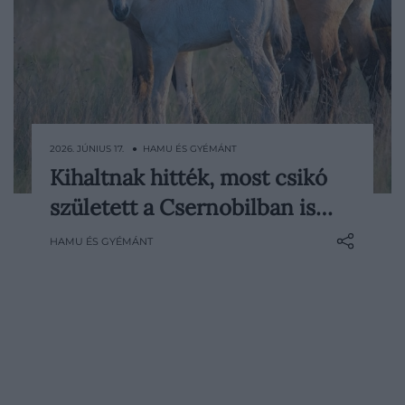
2026. JÚNIUS 17. ● HAMU ÉS GYÉMÁNT
Kihaltnak hitték, most csikó
Sokáig úgy tűnt, hogy a Przsevalszkij-ló
született a Csernobilban is…
története szomorú véget ér, miután a faj a
kihalás szélére sodródott. A világ utolsó
HAMU ÉS GYÉMÁNT
valóban vadon élő lovaként számon
tartott állat a 20. század közepére teljesen
eltűnt a természetből, nemrég azonban
jó…