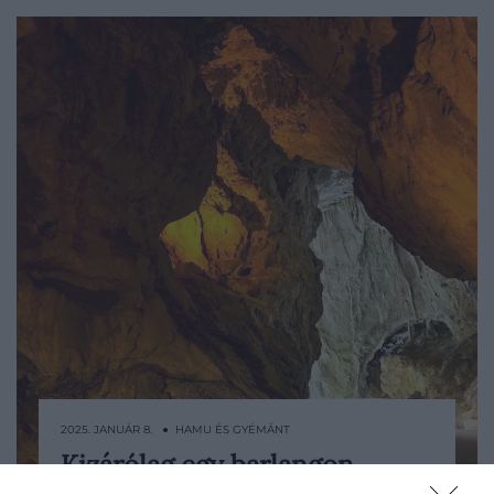
2025. JANUÁR 8. ● HAMU ÉS GYÉMÁNT
Kizárólag egy barlangon
Létezik egy aprócska falu, amely nemcsak