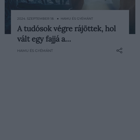
2024. SZEPTEMBER 18. ● HAMU ÉS GYÉMÁNT
A tudósok végre rájöttek, hol
A Kölni Egyetem régészeti
vált egy fajjá a…
kutatócsoportja szinte teljes
bizonyossággal megállapította, hol
HAMU ÉS GYÉMÁNT
keresztezték egymást a két, eredetileg
különálló faj útjai – a találkozás lenyomata
pedig a mai napig felfedezhető a
génjeinkben, írja a Science Alert.