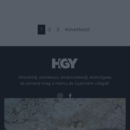
1
2
3
Következő
Művelődj, szórakozz, kíváncsiskodj, kóstolgass
és ismerd meg a Hamu és Gyémánt világát!
ROVATOK
Kultúra