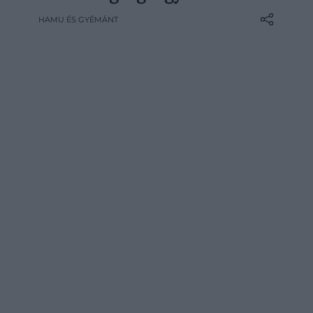
közepette sokak fejében megfordulhat,
HAMU ÉS GYÉMÁNT
milyen jó lenne egyszerűen beköltözni
egy barlangba, és kizárni a külvilágot. A
vietnámi Sơn Đoòng erre meglepően jó
választás lenne: