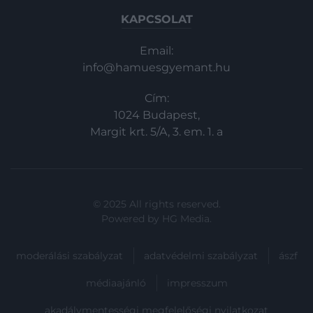
művészetet történetek közvetítésére,
KAPCSOLAT
mint azt eddig hittük.
Email:
info@hamuesgyemant.hu
Cím:
1024 Budapest,
Margit krt. 5/A, 3. em. 1. a
© 2025 All rights reserved.
Powered by
HG Media
.
moderálási szabályzat
adatvédelmi szabályzat
ászf
médiaajánló
impresszum
akadálymentességi megfelelőségi nyilatkozat