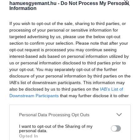
keresztül érjük el ezt a
egyedülálló természeti kincseivel nyűgözi
hamuesgyemant.hu -
Do Not Process My Personal
Information
le az odaérkezőket, hanem
gyönyörű…
megközelíthetőségével is, a területhez
If you wish to opt-out of the sale, sharing to third parties, or
HAMU ÉS GYÉMÁNT
ugyanis csak egy 300 méter hosszú
processing of your personal or sensitive information for
mészkőbarlangon át vezet az út.
targeted advertising by us, please use the below opt-out
section to confirm your selection. Please note that after your
opt-out request is processed you may continue seeing
interest-based ads based on personal information utilized by
us or personal information disclosed to third parties prior to
your opt-out. You may separately opt-out of the further
disclosure of your personal information by third parties on the
IAB’s list of downstream participants. This information may
also be disclosed by us to third parties on the
IAB’s List of
Downstream Participants
that may further disclose it to other
third parties.
Please note that this website/app uses one or more Google
Personal Data Processing Opt Outs
services and may gather and store information including but
not limited to your visit or usage behaviour. You may click to
I want to opt-out of the Sharing of my
personal data.
grant or deny consent to Google and its third-party tags to
Opted In
use your data for below specified purposes in below Google