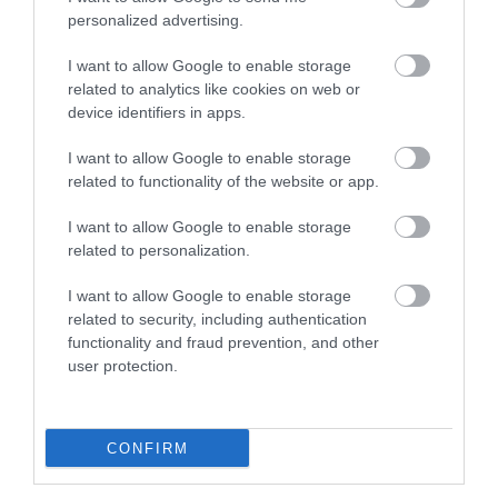
gyűjthették a fosszíliákat…
personalized advertising.
spanyolországi neandervölgyi barlangban
– a leletek pedig arra utalnak, hogy a
HAMU ÉS GYÉMÁNT
I want to allow Google to enable storage
kihalt emberszabásúak ugyanúgy
related to analytics like cookies on web or
gyűjtötték a kavicsokat, mint mi a
device identifiers in apps.
bélyegeket vagy a különleges játékokat,
írja az IFLScience.
I want to allow Google to enable storage
related to functionality of the website or app.
I want to allow Google to enable storage
related to personalization.
I want to allow Google to enable storage
related to security, including authentication
functionality and fraud prevention, and other
user protection.
CONFIRM