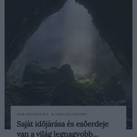
2026. AUGUSZTUS 3. ● HAMU ÉS GYÉMÁNT
Saját időjárása és esőerdeje
A felgyorsult hétköznapok, az állandó
van a világ legnagyobb…
értesítések és a végeláthatatlan zaj