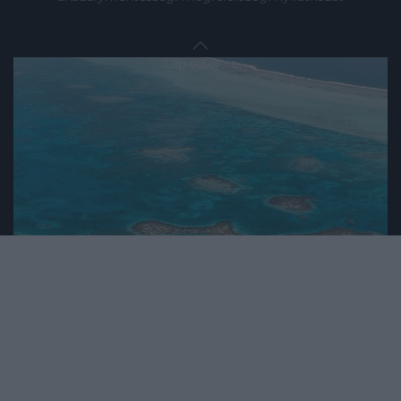
Lap tetejére
2024. MÁJUS 5. ● HAMU ÉS GYÉMÁNT