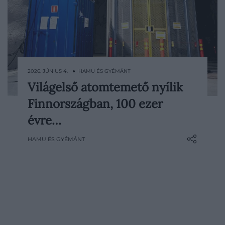
2026. JÚNIUS 4. ● HAMU ÉS GYÉMÁNT
Világelső atomtemető nyílik
Több mint 400 méterrel a föld alatt,
Finnországban, 100 ezer
Finnország délnyugati részén hamarosan
működésbe léphet a világ első végleges
évre…
mélygeológiai tárolója, amelyet kiégett
HAMU ÉS GYÉMÁNT
nukleáris fűtőelemek számára építettek.
Az Onkalo nevű létesítmény nem
egyszerű raktár: