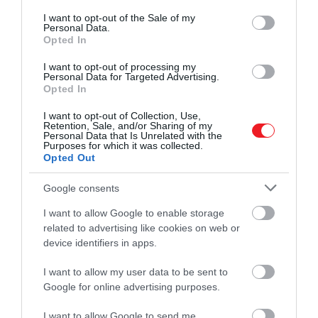
consent section.
I want to opt-out of the Sale of my
Personal Data.
Opted In
I want to opt-out of processing my
Personal Data for Targeted Advertising.
Opted In
I want to opt-out of Collection, Use,
Retention, Sale, and/or Sharing of my
Personal Data that Is Unrelated with the
Purposes for which it was collected.
Opted Out
Google consents
I want to allow Google to enable storage
related to advertising like cookies on web or
device identifiers in apps.
I want to allow my user data to be sent to
2024. NOVEMBER 21. ● HAMU ÉS GYÉMÁNT
Google for online advertising purposes.
A neandervölgyi gyerekek úgy
15 tengeri fosszíliát találtak egy észak-
I want to allow Google to send me