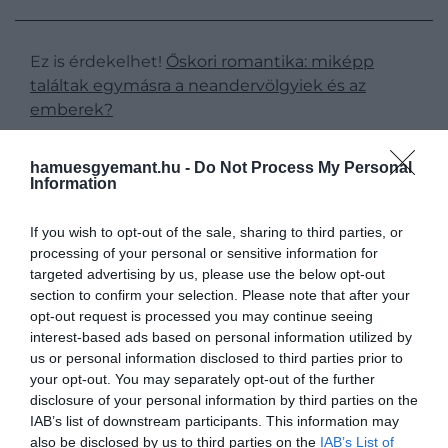
Ez is érdekelhet!
Őskori romantika: miképp
találtak egymásra a neandervölgyiek és az
emberek?
hamuesgyemant.hu -
Do Not Process My Personal
Information
Úgy véljük, hogy a Zagrosz-
If you wish to opt-out of the sale, sharing to third parties, or
hegység folyosóként
processing of your personal or sensitive information for
működött... elősegítve a
targeted advertising by us, please use the below opt-out
section to confirm your selection. Please note that after your
modern emberek észak felé,
opt-out request is processed you may continue seeing
illetve a neandervölgyiek dél
interest-based ads based on personal information utilized by
us or personal information disclosed to third parties prior to
felé irányuló szétszóródását
your opt-out. You may separately opt-out of the further
disclosure of your personal information by third parties on the
IAB’s list of downstream participants. This information may
also be disclosed by us to third parties on the
IAB’s List of