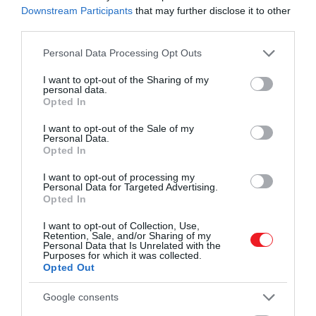
– írja a csapat a tanulmányban, amely a
Scientific
Downstream Participants
that may further disclose it to other
Reports
című folyóiratban jelent meg.
third parties.
Ezen a mai Iránhoz tartozó területen található az
Please note that this website/app uses one or more Google
Personal Data Processing Opt Outs
egyik legismertebb neandervölgyi lelőhely, a
services and may gather and store information including but
not limited to your visit or usage behaviour. You may click to
I want to opt-out of the Sharing of my
Shanidar-barlang
, ahol 1953-ban tíz neandervölgyi
personal data.
grant or deny consent to Google and its third-party tags to
ember maradványait fedezték fel.
Opted In
use your data for below specified purposes in below Google
consent section.
I want to opt-out of the Sale of my
A Zagrosz-régió biológiai sokféleségének
Personal Data.
köszönhetően elegendő erőforrás állt rendelkezésre
Opted In
ahhoz, hogy a neandervölgyi és a modern ember
I want to opt-out of processing my
egymás mellett létezzen.
Personal Data for Targeted Advertising.
Opted In
A két faj körülbelül 80 és 120 ezer évvel ezelőtt, több
I want to opt-out of Collection, Use,
tízezer éven át osztozott a Perzsa-fennsíkon, mielőtt
Retention, Sale, and/or Sharing of my
megszűnt volna a neandervölgyiek önálló státusza.
Personal Data that Is Unrelated with the
Purposes for which it was collected.
Opted Out
Google consents
Ha tovább olvasnál!
Kiderült: ekkor kezdett el az