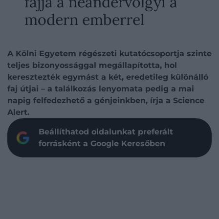
fajjá a neandervölgyi a
modern emberrel
A Kölni Egyetem régészeti kutatócsoportja szinte
teljes bizonyossággal megállapította, hol
keresztezték egymást a két, eredetileg különálló
faj útjai – a találkozás lenyomata pedig a mai
napig felfedezhető a génjeinkben, írja a Science
Alert.
Beállíthatod oldalunkat preferált
forrásként a Google Keresőben