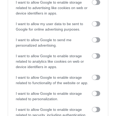
ősember ételeket főzni
I want to allow Google to enable storage
related to advertising like cookies on web or
device identifiers in apps.
Érdekes módon viszont, miközben rengeteg
I want to allow my user data to be sent to
Google for online advertising purposes.
bizonyítékunk van arra, hogy a neandervölgyi gének
az emberi DNS részét képezik, fordítva ez már nem
I want to allow Google to send me
mondható el – ez viszont valószínűleg betudható
personalized advertising.
annak, hogy továbbra is nagyon kevés
neandervölgyi mintát ismernek a kutatók.
I want to allow Google to enable storage
related to analytics like cookies on web or
Guran és csapata arra biztatja az iráni régészeket,
device identifiers in apps.
hogy vizsgálják át a most beazonosított területet,
I want to allow Google to enable storage
ugyanis előfordulhat, hogy további értékes leletekre
related to functionality of the website or app.
bukkannak majd.
I want to allow Google to enable storage
Nyitókép: Fotó: Shutterstock
related to personalization.
NEANDERVÖLGYI EMBER
LELET
I want to allow Google to enable storage
related to security, including authentication