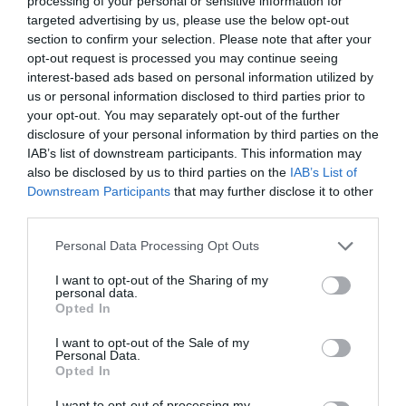
processing of your personal or sensitive information for
targeted advertising by us, please use the below opt-out
section to confirm your selection. Please note that after your
opt-out request is processed you may continue seeing
interest-based ads based on personal information utilized by
A kutatók szerint
a folyamat nagyjából 45 millió
us or personal information disclosed to third parties prior to
éve kezdődhetett
, amikor a
Föld
egy rendkívül
your opt-out. You may separately opt-out of the further
meleg időszak után fokozatos lehűlésnek indult. A
disclosure of your personal information by third parties on the
térség addig is viszonylag száraz volt, a hőmérséklet
IAB’s list of downstream participants. This information may
csökkenése azonban tovább mérsékelte a
also be disclosed by us to third parties on the
IAB’s List of
nedvesség utánpótlását.
Később az Andok
Downstream Participants
that may further disclose it to other
kiemelkedése és az óceáni áramlatok változásai
third parties.
tovább erősítették ezt az állapotot.
Ma az Atacama
Please note that this website/app uses one or more Google
Personal Data Processing Opt Outs
két hegylánc közé szorul: keletről az Andok,
services and may gather and store information including but
nyugatról a Chilei-parti-hegység állja útját a nedves
not limited to your visit or usage behaviour. You may click to
I want to opt-out of the Sharing of my
personal data.
légtömegeknek, így a Csendes-óceán és az
grant or deny consent to Google and its third-party tags to
Opted In
use your data for below specified purposes in below Google
Amazonas-medence
felől érkező nedvesség sem
consent section.
jut el könnyen a sivatag belsejébe.
I want to opt-out of the Sale of my
Personal Data.
Opted In
Figyelmedbe ajánljuk!
I want to opt-out of processing my