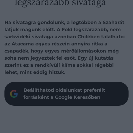
legszárazabb sivataga
Ha sivatagra gondolunk, a legtöbben a Szaharát
látjuk magunk előtt. A Föld legszárazabb, nem
sarkvidéki sivataga azonban Chilében található:
az Atacama egyes részein annyira ritka a
csapadék, hogy egyes mérőállomásokon még
soha nem jegyeztek fel esőt. Egy új kutatás
szerint ez a rendkívüli klíma sokkal régebbi
lehet, mint eddig hittük.
Beállíthatod oldalunkat preferált
forrásként a Google Keresőben