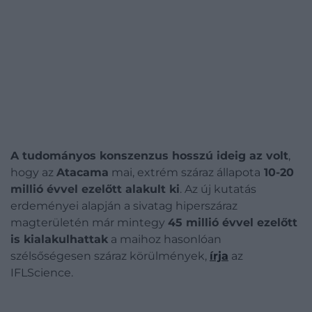
A tudományos konszenzus hosszú ideig az volt
,
hogy az
Atacama
mai, extrém száraz állapota
10-20
millió évvel ezelőtt alakult ki
. Az új kutatás
erdeményei alapján a
sivatag hiperszáraz
magterületén már mintegy
45 millió évvel ezelőtt
is kialakulhattak
a maihoz hasonlóan
szélsőségesen száraz körülmények
,
írja
az
IFLScience.