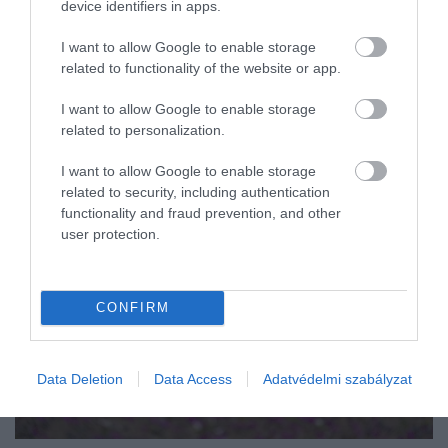
device identifiers in apps.
ezer évvel ezelőtt tavak, mocsarak és gazdag
élővilág létezett. Az
Atacama
ezzel szemben
I want to allow Google to enable storage
mintha
más időszámítás szerint működne
:
related to functionality of the website or app.
miközben a körülötte lévő világ újra és újra átalakult,
ez a sivatag évmilliókon át szinte ugyanaz maradt.
I want to allow Google to enable storage
related to personalization.
I want to allow Google to enable storage
related to security, including authentication
functionality and fraud prevention, and other
user protection.
CONFIRM
Data Deletion
Data Access
Adatvédelmi szabályzat