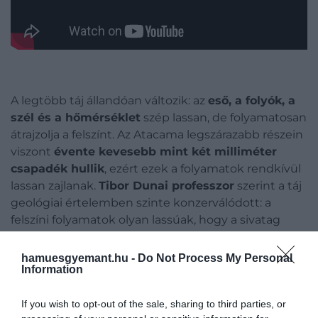
A legtöbb táj állandóan változik: az
eső, a folyók, a
szél és a hőmérséklet
szép lassan, de folyamatosan
átrajzolja a felszínt. Az Atacama legszárazabb részein
viszont
évente kevesebb mint két milliméter
csapadék hullik
, ezért ezek a folyamatok rendkívül
lassan zajlanak.
Tibor Dunai professzor
szerint a táj
geológiai értelemben szinte konzerválódott: a
felszíni folyamatok olyan lassúak, hogy a sivatag
képe földtörténeti időskálán is azonos marad.
hamuesgyemant.hu -
Do Not Process My Personal
Information
Ez is érdekelhet!
Évtizedekig rejtőzködött, most először
If you wish to opt-out of the sale, sharing to third parties, or
fotózták le a világ legritkább rókáját