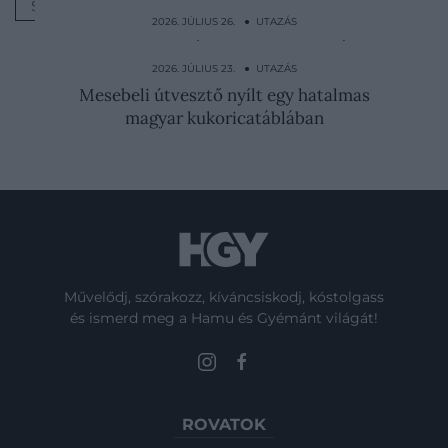
SZAHARA
2026. JÚLIUS 26. ● UTAZÁS
Csónakkal munkába, alagúton iskolába: 5
szokatlan település…
2026. JÚLIUS 23. ● UTAZÁS
Mesebeli útvesztő nyílt egy hatalmas
magyar kukoricatáblában
Művelődj, szórakozz, kíváncsiskodj, kóstolgass
és ismerd meg a Hamu és Gyémánt világát!
ROVATOK