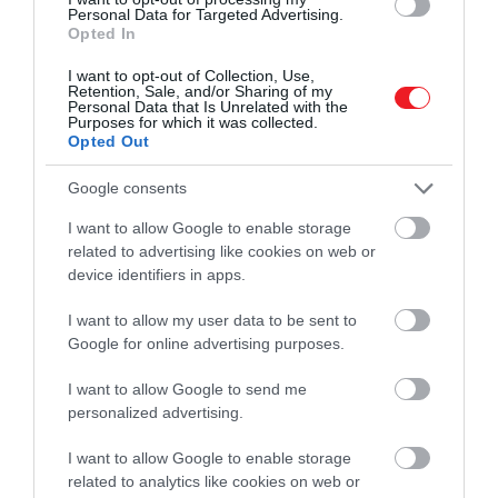
Tele van sivataggal, mégis homokot
Personal Data for Targeted Advertising.
Opted In
importál Szaúd-Arábia – ez áll a
háttérben
I want to opt-out of Collection, Use,
Retention, Sale, and/or Sharing of my
Personal Data that Is Unrelated with the
Purposes for which it was collected.
Ritka esőzés
Opted Out
Google consents
Bár az Atacama a világ egyik legszárazabb vidéke,
időnként még itt is előfordul eső
. Ilyenkor a
I want to allow Google to enable storage
sivatag egyes részei
rövid időre virágba borulnak
,
related to advertising like cookies on web or
és szinte felismerhetetlenné válnak. A sivatagi
device identifiers in apps.
virágzás ritka pillanatai azonban csak rövid epizódok
I want to allow my user data to be sent to
egy olyan táj életében, amely geológiai léptékben
Google for online advertising purposes.
szinte mozdulatlan.
Ez különbözteti meg igazán a
Szaharától.
A világ legismertebb sivataga
I want to allow Google to send me
korántsem állandó: a Föld pályájának ciklikus
personalized advertising.
változásai nagyjából 21 ezer éves időskálán
befolyásolják a szárazabb és nedvesebb időszakok
I want to allow Google to enable storage
related to analytics like cookies on web or
váltakozását.
A mai homoktenger helyén 15 és 5