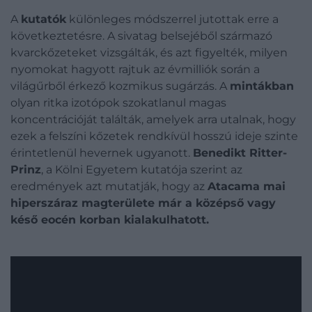
A
kutatók
különleges módszerrel jutottak erre a
következtetésre. A sivatag belsejéből származó
kvarckőzeteket vizsgálták, és azt figyelték, milyen
nyomokat hagyott rajtuk az évmilliók során a
világűrből érkező kozmikus sugárzás. A
mintákban
olyan ritka izotópok szokatlanul magas
koncentrációját találták, amelyek arra utalnak, hogy
ezek a felszíni kőzetek rendkívül hosszú ideje szinte
érintetlenül hevernek ugyanott.
Benedikt Ritter-
Prinz
, a Kölni Egyetem kutatója szerint az
eredmények azt mutatják, hogy az
Atacama mai
hiperszáraz magterülete már a középső vagy
késő eocén korban kialakulhatott.