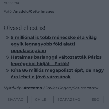
Atacama
Fotó:
Anadolu/Getty Images
Olvasd el ezt is!
5 milliónál is több méhecske él a világ
egyik legnagyobb föld alatti
populációjában
Hatalmas barlanggá változtatták Párizs
legrégebbi hídját – Fotók!
Kína 86 milliós megapoliszt épít, de nagy
ára lehet a jövő városának
Nyitókép:
Atacama
/ Javier Gogna/Shutterstock
SIVATAG
CHILE
SZÁRAZSÁG
ESŐ