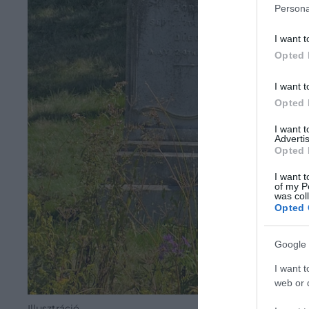
Persona
I want t
Opted 
I want t
Opted 
I want 
Advertis
Opted 
I want t
of my P
was col
Opted 
Google 
I want t
web or d
Illusztráció