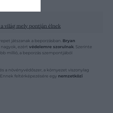
 a világ mely pontján élnek
erepet játszanak a beporzásban.
Bryan
l nagyok, ezért
védelemre szorulnak
. Szerinte
öbb millió, a beporzás szempontjából
vés a növényvédőszer, a környezet viszonylag
. Ennek feltérképezésére egy
nemzetközi