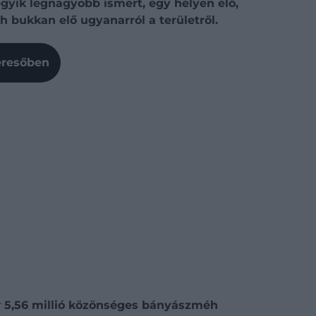
gyik legnagyobb ismert, egy helyen élő,
h bukkan elő ugyanarról a területről.
Keresőben
r
5,56 millió közönséges bányászméh