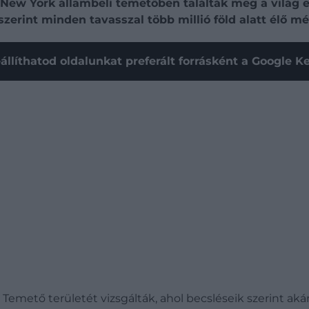
 New York állambeli temetőben találták meg a világ e
zerint minden tavasszal több millió föld alatt élő mé
állíthatod oldalunkat preferált forrásként a Google 
Temető területét vizsgálták, ahol becsléseik szerint aká