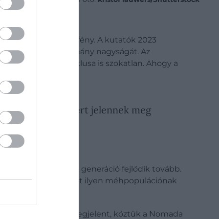
közelmúltban derült fény. A kutatók 2023
ecsülték meg az állomány nagyságát. Az
űség. A faj életciklusa is szokatlan. Ahogy a
za, hogy egyedei miért jelennek meg
ak, ahol a következő generáció fejlődik tovább.
egyik legnagyobb ismert ilyen méhpopulációnak
öbb más rovarfaj is megjelent, köztük a Nomada