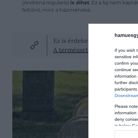
(Andrena regularis)
is élhet
. Ez a faj nem kapt
feltűnő, mint a háziméheké.
hamuesgy
Ez is érdekelhet!
A természet egyik legkülönöse
If you wish 
sensitive in
confirm you
continue se
information 
further disc
participants
Downstream 
Please note
information 
deny consent
in below Go