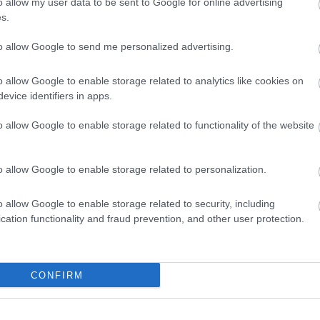
o allow my user data to be sent to Google for online advertising
s.
to allow Google to send me personalized advertising.
umentálták
, a populáció valódi méretére azonban csak a 
ttek a felszínre érkező rovarokból, majd ezek alapján b
o allow Google to enable storage related to analytics like cookies on
jut egyetlen négyzetméterre, ami kivételesen magas sűr
evice identifiers in apps.
o allow Google to enable storage related to functionality of the website
l át, ami viszonylag ritka, és részben ez magyaráz
o allow Google to enable storage related to personalization.
virágzásához igazodva.
o allow Google to enable storage related to security, including
cation functionality and fraud prevention, and other user protection.
lkoznak és párosodnak, a nőstények pedig új járatokat ásn
tavételen alapul, ennek ellenére a vizsgált terület az 
CONFIRM
izárólag ennek az egy fajnak ad otthont. A mintákban t