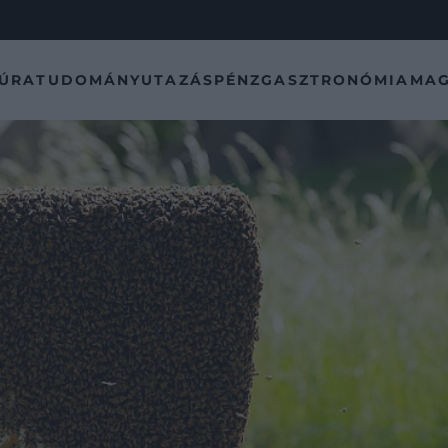
TÚRA
TUDOMÁNY
UTAZÁS
PÉNZ
GASZTRONÓMIA
MAG