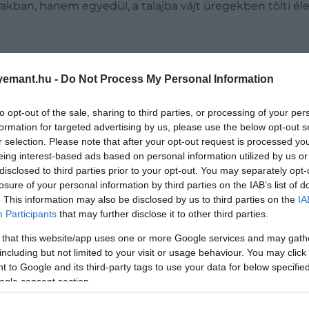
árakban, hanem egyedül, a talajba vájt üregekben tölti él
emant.hu -
Do Not Process My Personal Information
bb trükkje: így nyelik le a kígyók a náluk nagy
to opt-out of the sale, sharing to third parties, or processing of your per
formation for targeted advertising by us, please use the below opt-out s
r selection. Please note that after your opt-out request is processed y
eing interest-based ads based on personal information utilized by us or
disclosed to third parties prior to your opt-out. You may separately opt-
losure of your personal information by third parties on the IAB’s list of
. This information may also be disclosed by us to third parties on the
IA
Participants
that may further disclose it to other third parties.
 that this website/app uses one or more Google services and may gath
including but not limited to your visit or usage behaviour. You may click 
 to Google and its third-party tags to use your data for below specifi
ogle consent section.