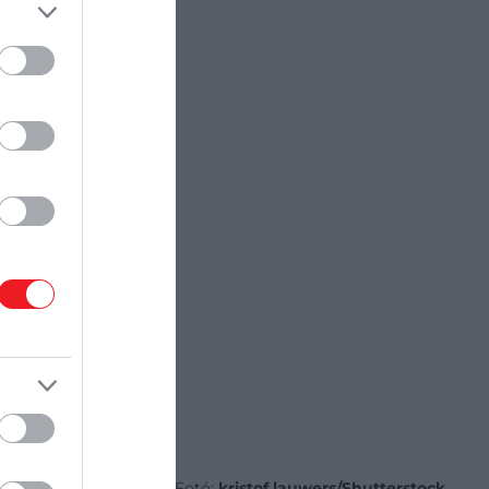
Fotó:
kristof lauwers/Shutterstock