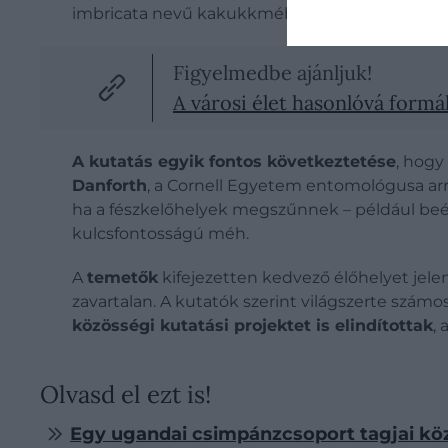
imbricata nevű kakukkméh, amely más méhek 
Figyelmedbe ajánljuk!
A városi élet hasonlóvá formál
A kutatás egyik fontos következtetése
, hogy
Danforth
, a Cornell Egyetem entomológusa arra
ha a fészkelőhelyek megszűnnek – például beépí
kulcsfontosságú méh.
A
temetők
kifejezetten kedvező élőhelyet jele
zavartalan. A kutatók szerint világszerte szá
közösségi kutatási projektet is elindítottak
,
Olvasd el ezt is!
Egy ugandai csimpánzcsoport tagjai közt