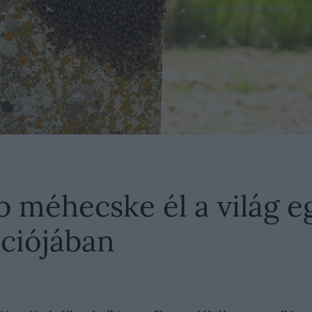
bb méhecske él a világ 
ációjában