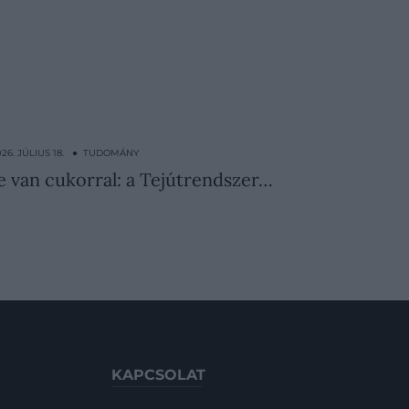
026. JÚLIUS 18. ● TUDOMÁNY
le van cukorral: a Tejútrendszer…
KAPCSOLAT