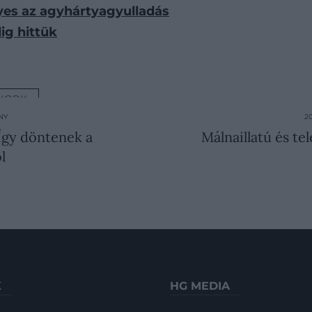
lyes az agyhártyagyulladás
ig hittük
YORK
NY
2
 Így döntenek a
Málnaillatú és te
l
K
HG MEDIA