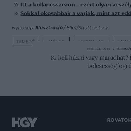
Itt a kullancsszezon – ezért olyan veszé
Sokkal okosabbak a varjak, mint azt edd
Nyitókép:
Illusztráció
/ Elle1/Shutterstock
TEMETŐ
MÉHEK
VIZSGÁLAT
NEW 
2026. JÚLIUS 18. ● TUDOMÁ
Ki kell húzni vagy maradhat?
bölcsességfogró
ROVATO