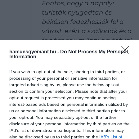
Fontos, hogy a nápolyi
turisták nyugodtan és
békésen fedezhessék fel a
várost, ezért a szállodák és a
tanács egy műanyag órával
segíthetnének abban, hogy
hamuesgyemant.hu -
Do Not Process My Personal
Information
ezek a vendégek
biztonságban érezzék
If you wish to opt-out of the sale, sharing to third parties, or
magukat.
processing of your personal or sensitive information for
targeted advertising by us, please use the below opt-out
section to confirm your selection. Please note that after your
opt-out request is processed you may continue seeing
Foa azzal folytatta, hogy a javasolt órák nemcsak a
interest-based ads based on personal information utilized by
lopások megelőzésében lennének hatékonyak,
us or personal information disclosed to third parties prior to
hanem egyedi szuvenírként is szolgálhatnának a
your opt-out. You may separately opt-out of the further
disclosure of your personal information by third parties on the
turisták számára.
IAB’s list of downstream participants. This information may
also be disclosed by us to third parties on the
IAB’s List of