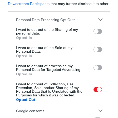
Downstream Participants
that may further disclose it to other
Az órákat fel lehetne
third parties.
díszíteni, rajtuk lehetne
Please note that this website/app uses one or more Google
Personal Data Processing Opt Outs
services and may gather and store information including but
Campania (az olaszországi
not limited to your visit or usage behaviour. You may click to
I want to opt-out of the Sharing of my
régió, amelynek Nápoly a
personal data.
grant or deny consent to Google and its third-party tags to
Opted In
use your data for below specified purposes in below Google
fővárosa – a szerk.)
consent section.
I want to opt-out of the Sale of my
szimbóluma, és ajándékba
Personal Data.
Opted In
lehetne adni őket
családtagoknak és
I want to opt-out of processing my
Personal Data for Targeted Advertising.
barátoknak
Opted In
I want to opt-out of Collection, Use,
Retention, Sale, and/or Sharing of my
Personal Data that Is Unrelated with the
– mondta.
Purposes for which it was collected.
Opted Out
Hozzátette, hogy Nápolyban „nincs lopás-
Google consents
probléma", és azt mondta, hogy a hely nem