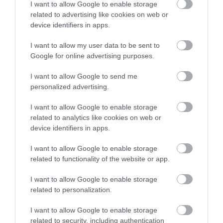
különbözik más olaszországi városoktól, például
I want to allow Google to enable storage
Milánótól vagy Rómától, vagy a világ bármely más
related to advertising like cookies on web or
nagyvárosától, ahol a látogatók és a nyaralók
device identifiers in apps.
gyakran válnak zsebtolvajok célpontjává.
I want to allow my user data to be sent to
Google for online advertising purposes.
Foa elmondta, hogy az általa javasolt megoldás
költséghatékony is lenne, mivel a műanyag órák
I want to allow Google to send me
mindössze 10 euróba (4000 forint) kerülnének.
personalized advertising.
Hogy az ötlet beválik-e vagy sem, az még nem
I want to allow Google to enable storage
világos – de a tehetős turistáknak talán könnyebb
related to analytics like cookies on web or
device identifiers in apps.
lesz megválniuk egy pár ezer forintos órától, mint
egy sokmilliós időmérőtől.
I want to allow Google to enable storage
related to functionality of the website or app.
Forrás:
CNN
I want to allow Google to enable storage
Nyitókép: Victor Malyushev/Unsplash
related to personalization.
UTAZÁS
NÁPOLY
KARÓRA
LOPÁS
I want to allow Google to enable storage
related to security, including authentication