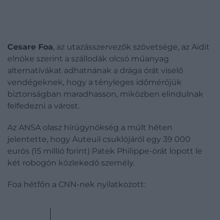
Cesare Foa
, az utazásszervezők szövetsége, az Aidit
elnöke szerint a szállodák olcsó műanyag
alternatívákat adhatnának a drága órát viselő
vendégeknek, hogy a tényleges időmérőjük
biztonságban maradhasson, miközben elindulnak
felfedezni a várost.
Az ANSA olasz hírügynökség a múlt héten
jelentette, hogy Auteuil csuklójáról egy 39 000
eurós (15 millió forint) Patek Philippe-órát lopott le
két robogón közlekedő személy.
Foa hétfőn a CNN-nek nyilatkozott: