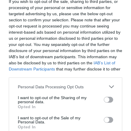
If you wish to opt-out of the sale, sharing to third parties, or
processing of your personal or sensitive information for
targeted advertising by us, please use the below opt-out
section to confirm your selection. Please note that after your
opt-out request is processed you may continue seeing
interest-based ads based on personal information utilized by
2024. MÁRCIUS 28. ● HAMU ÉS GYÉMÁNT
us or personal information disclosed to third parties prior to
your opt-out. You may separately opt-out of the further
Ilyen stílusos, kávéból készült
Új szintre emelte a kávézacc
disclosure of your personal information by third parties on the
karórát még sosem láttunk
IAB’s list of downstream participants. This information may
újrahasznosítását egy berlini székhelyű
also be disclosed by us to third parties on the
IAB’s List of
órakészítő cég. Az eredmény egy letisztult
HAMU ÉS GYÉMÁNT
Downstream Participants
that may further disclose it to other
és kifejezetten megfizethető karóra,
third parties.
amelynek még illatán is érződik, hogy
miből készült.
Please note that this website/app uses one or more Google
Personal Data Processing Opt Outs
services and may gather and store information including but
not limited to your visit or usage behaviour. You may click to
I want to opt-out of the Sharing of my
personal data.
grant or deny consent to Google and its third-party tags to
Opted In
use your data for below specified purposes in below Google
consent section.
I want to opt-out of the Sale of my
Personal Data.
Opted In