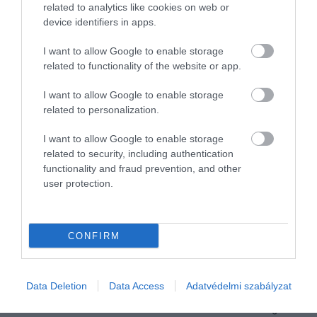
related to analytics like cookies on web or
device identifiers in apps.
I want to allow Google to enable storage
related to functionality of the website or app.
I want to allow Google to enable storage
related to personalization.
I want to allow Google to enable storage
related to security, including authentication
functionality and fraud prevention, and other
user protection.
CONFIRM
2024. MÁRCIUS 14. ● HAMU ÉS GYÉMÁNT
Ingyen képzi ki a jövő
A Rolex Watchmaking Training Center,
óramestereit a Rolex
amely 2023-ban nyílt meg a texasi
Data Deletion
Data Access
Adatvédelmi szabályzat
Dallasban, most jelentette be első
HAMU ÉS GYÉMÁNT