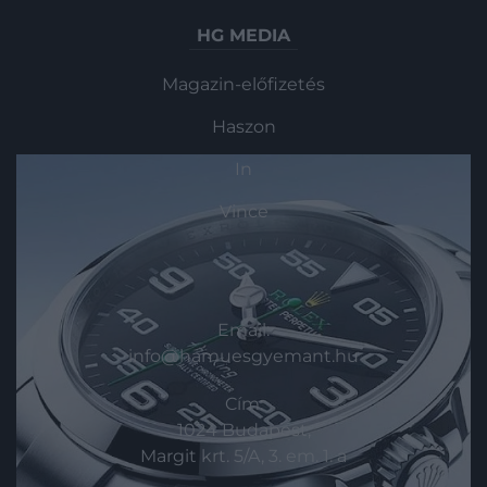
HG MEDIA
Magazin-előfizetés
Haszon
In
Vince
KAPCSOLAT
Email:
info@hamuesgyemant.hu
Cím:
1024 Budapest,
Margit krt. 5/A, 3. em. 1. a