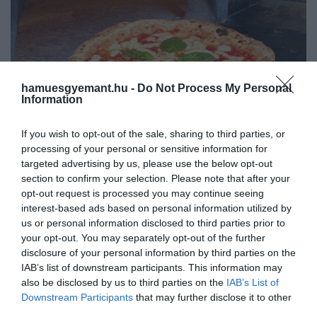
hamuesgyemant.hu -
Do Not Process My Personal
Information
If you wish to opt-out of the sale, sharing to third parties, or
2025. MÁRCIUS 10. ● HAMU ÉS GYÉMÁNT
processing of your personal or sensitive information for
Senkit nem fog meglepni, hol
targeted advertising by us, please use the below opt-out
Rendkívül kevesen lehetnek a világon,
section to confirm your selection. Please note that after your
kapjuk a világ legjobb pizzáját
akik nem szeretik a pizzát. Ez persze azért
opt-out request is processed you may continue seeing
is alakulhatott így, mert se szeri, se száma
interest-based ads based on personal information utilized by
HAMU ÉS GYÉMÁNT
us or personal information disclosed to third parties prior to
annak, hányféle pizzából válogathatunk.
your opt-out. You may separately opt-out of the further
Vannak, akik a nápolyi vagy római típust
disclosure of your personal information by third parties on the
kedvelik, de egyre többen szeretnek bele
IAB’s list of downstream participants. This information may
a chicagói deep dish-be is. A Time Out
also be disclosed by us to third parties on the
IAB’s List of
most…
Downstream Participants
that may further disclose it to other
third parties.