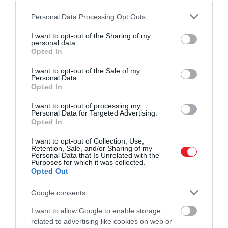
Please note that this website/app uses one or more Google
Personal Data Processing Opt Outs
services and may gather and store information including but
not limited to your visit or usage behaviour. You may click to
I want to opt-out of the Sharing of my
personal data.
grant or deny consent to Google and its third-party tags to
Opted In
use your data for below specified purposes in below Google
consent section.
I want to opt-out of the Sale of my
Personal Data.
Opted In
I want to opt-out of processing my
Personal Data for Targeted Advertising.
Opted In
I want to opt-out of Collection, Use,
Retention, Sale, and/or Sharing of my
Personal Data that Is Unrelated with the
Purposes for which it was collected.
Opted Out
Google consents
I want to allow Google to enable storage
related to advertising like cookies on web or