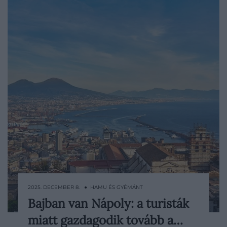
2025. DECEMBER 8. ● HAMU ÉS GYÉMÁNT
Bajban van Nápoly: a turisták
Nápoly belvárosa egyre élhetetlenebbé
miatt gazdagodik tovább a…
válik a helyiek szerint, miközben a turisták