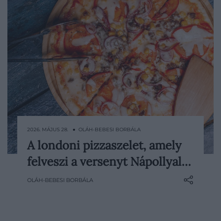
2026. MÁJUS 28. ● OLÁH-BEBESI BORBÁLA
A londoni pizzaszelet, amely
London sokáig nem tartozott a kifinomult
felveszi a versenyt Nápollyal…
gasztrofővárosok közé, az elmúlt években
azonban látványosan megváltozott a róla
OLÁH-BEBESI BORBÁLA
alkotott kép. Egyre több új helyi pizzéria
épít a nápolyi, a New York-i és a római
hagyományokra, miközben a brit főváros