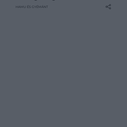
száma évről évre nő, a történelmi óváros
HAMU ÉS GYÉMÁNT
pedig látványosan átalakul. A rövid távú
lakáskiadás terjedése miatt az albérletpiac
gyakorlatilag szétesett, az ebben rejlő…