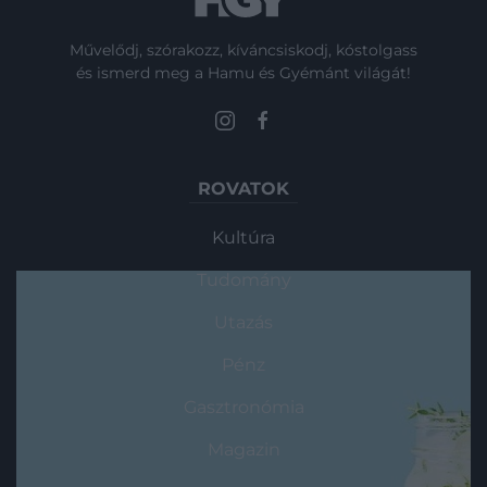
Művelődj, szórakozz, kíváncsiskodj, kóstolgass
és ismerd meg a Hamu és Gyémánt világát!
ROVATOK
Kultúra
Tudomány
Utazás
Pénz
Gasztronómia
Magazin