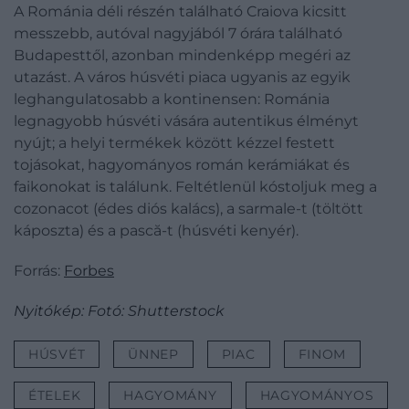
A Románia déli részén található Craiova kicsitt
messzebb, autóval nagyjából 7 órára található
Budapesttől, azonban mindenképp megéri az
utazást. A város húsvéti piaca ugyanis az egyik
leghangulatosabb a kontinensen: Románia
legnagyobb húsvéti vására autentikus élményt
nyújt; a helyi termékek között kézzel festett
tojásokat, hagyományos román kerámiákat és
faikonokat is találunk. Feltétlenül kóstoljuk meg a
cozonacot (édes diós kalács), a sarmale-t (töltött
káposzta) és a pască-t (húsvéti kenyér).
Forrás:
Forbes
Nyitókép: Fotó: Shutterstock
HÚSVÉT
ÜNNEP
PIAC
FINOM
ÉTELEK
HAGYOMÁNY
HAGYOMÁNYOS