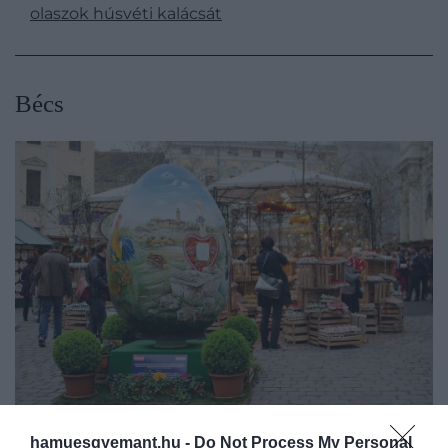
olaszok húsvéti kalácsát
​Bécs
hamuesgyemant.hu -
Do Not Process My Personal