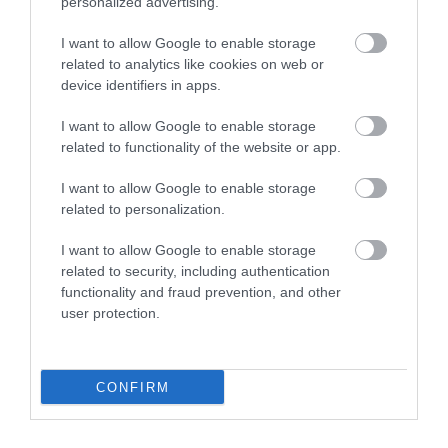
personalized advertising.
Prágai húsvéti piacokat találunk az Óváros és a
I want to allow Google to enable storage
Vencel téren is, ahol cseh kézműves termékek és
related to analytics like cookies on web or
néphagyományhoz köthető előadások várják a
device identifiers in apps.
látogatókat. A helyi finomságok mellett
I want to allow Google to enable storage
megtalálhatóak a kézzel festett húsvéti tojások
related to functionality of the website or app.
(kraslice), fabábuk, üveg díszítések és hímzett
terítők. A nagy kóstolókörbe feltétlenül férjen bele a
I want to allow Google to enable storage
trdelník (kürtőskalács), a cseh kolbászok, a húsvéti
related to personalization.
mazanec (édes sütemény) és a Pilsner sör is. A város
és a híres piacok Budapesttől 5 és fél óra alatt
I want to allow Google to enable storage
related to security, including authentication
elérhetőek.
functionality and fraud prevention, and other
user protection.
Figyelmedbe ajánljuk!
5 piac, amit feltétlenül
meg kell néznünk, ha Londonban járunk
CONFIRM