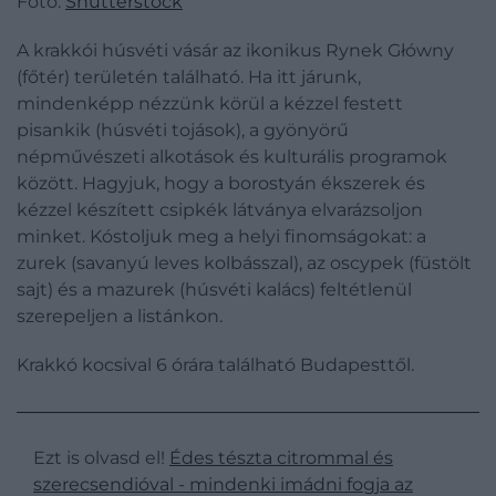
Fotó:
Shutterstock
A krakkói húsvéti vásár az ikonikus Rynek Główny
(főtér) területén található. Ha itt járunk,
mindenképp nézzünk körül a kézzel festett
pisankik (húsvéti tojások), a gyönyörű
népművészeti alkotások és kulturális programok
között. Hagyjuk, hogy a borostyán ékszerek és
kézzel készített csipkék látványa elvarázsoljon
minket. Kóstoljuk meg a helyi finomságokat: a
zurek (savanyú leves kolbásszal), az oscypek (füstölt
sajt) és a mazurek (húsvéti kalács) feltétlenül
szerepeljen a listánkon.
Krakkó kocsival 6 órára található Budapesttől.
Ezt is olvasd el!
Édes tészta citrommal és
szerecsendióval - mindenki imádni fogja az