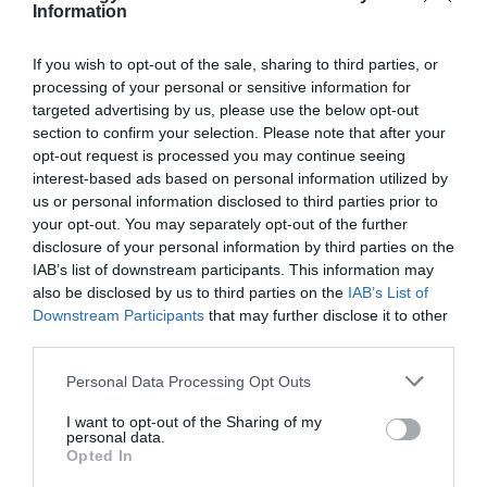
Ausztria, Bécs
Information
Fotó:
Shutterstock
If you wish to opt-out of the sale, sharing to third parties, or
processing of your personal or sensitive information for
Budapestről kevesebb mint 3 óra alatt érhetjük
targeted advertising by us, please use the below opt-out
autóval az osztrák fővárost, ahol ugyan több kiváló
section to confirm your selection. Please note that after your
húsvéti vásárt is meglátogathatunk, a legjobbak
opt-out request is processed you may continue seeing
mégis a Schönbrunni kastélynál és a Freyung téren
interest-based ads based on personal information utilized by
találhatók.
us or personal information disclosed to third parties prior to
your opt-out. You may separately opt-out of the further
disclosure of your personal information by third parties on the
És hogy mire számíthatunk ezeken a piacokon?
IAB’s list of downstream participants. This information may
Gyönyörűen feldíszített húsvéti tojások ezreire,
also be disclosed by us to third parties on the
IAB’s List of
ínyenc finomságokra és varázslatos hangulatra. Az
Downstream Participants
that may further disclose it to other
igazi bécsi porcelánok és finom üvegdíszek
third parties.
megtekintése, esetleg megvásárlása után
Please note that this website/app uses one or more Google
mindenképpen tartsunk egy gasztrotúrát is: a
Personal Data Processing Opt Outs
services and may gather and store information including but
császármorzsát, az osterpinze-t (édes húsvéti
not limited to your visit or usage behaviour. You may click to
I want to opt-out of the Sharing of my
kenyér) és természetesen a sachertorte-ot, a
personal data.
grant or deny consent to Google and its third-party tags to
Opted In
klasszikus csokoládés réteges tortát nem szabad
use your data for below specified purposes in below Google
kihagyni.