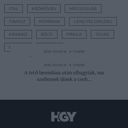
ITAL
KÉZMŰVES
MEGÚJULÁS
TAVASZ
ROMÁNIA
LENGYELORSZÁG
KRAKKÓ
BÉCS
PRÁGA
TOJÁS
EURÓPA
UTAZÁS
2026. JÚLIUS 16. ● UTAZÁS
Örökmozgó tornyot álmodtak a
kommunisták, csúfos kudarc…
2026. JÚLIUS 21. ● UTAZÁS
A tető beomlása után elhagyták, ma
szellemek ülnek a cseh…