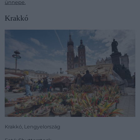
ünnepe.
​Krakkó
Krakkó, Lengyelország