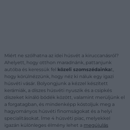
Miért ne szólhatna az idei húsvét a kiruccanásról?
Ahelyett, hogy otthon maradnánk, pattanjunk
autóba és keressük fel
közeli szomszédainka
t,
hogy körülnézzünk, hogy néz ki náluk egy igazi
húsvéti vásár. Bolyongjunk a kézzel készített
kerámiák, a díszes húsvéti nyuszik és a csipkés
díszeket kínáló bódék között, valamint merüljünk el
a forgatagban, és mindenképp kóstoljuk meg a
hagyományos húsvéti finomságokat és a helyi
specialitásokat. Íme 4 húsvéti piac, melyekkel
igazán különleges élmény lehet a
megújulás