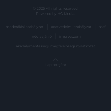
© 2025 All rights reserved.
Powered by
HG Media
.
moderálási szabályzat
adatvédelmi szabályzat
ászf
médiaajánló
impresszum
akadálymentességi megfelelőségi nyilatkozat
Lap tetejére