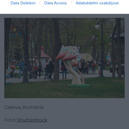
Data Deletion
Data Access
Adatvédelmi szabályzat
​Craiova
Craiova, Románia
Fotó:
Shutterstock