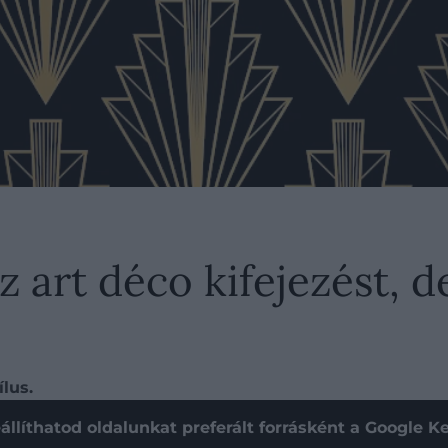
z art déco kifejezést, d
ílus.
állíthatod oldalunkat preferált forrásként a Google 