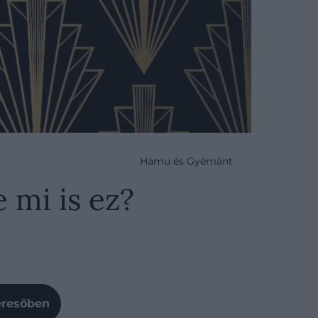
Hamu és Gyémánt
e mi is ez?
Keresőben