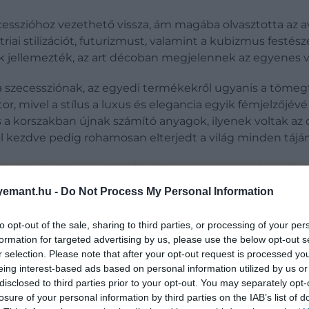
zecesszióhoz vezethető vissza, ám magába olvasztotta az 
i stilizációt, futurizmust, valamint a kubizmus festészet
 jellemezték, az art décoban megjelennek az egyenes vo
 a szecessziónak, az egyedi termékekről ugyanis a töme
r, mivel a stílus a luxus és elegancia egyik fémjelzőjévé
és a korszakban újnak számító anyagok, ilyenek voltak az 
ettől kezdve pedig rohamosan elterjedt a világ minden táján
emant.hu -
Do Not Process My Personal Information
to opt-out of the sale, sharing to third parties, or processing of your per
formation for targeted advertising by us, please use the below opt-out s
r selection. Please note that after your opt-out request is processed y
eing interest-based ads based on personal information utilized by us or
disclosed to third parties prior to your opt-out. You may separately opt-
losure of your personal information by third parties on the IAB’s list of