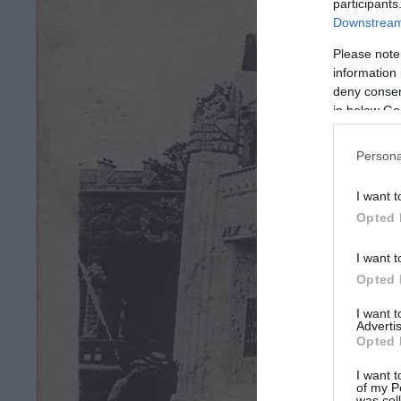
participants
Downstream 
Please note
information 
deny consent
in below Go
Persona
I want t
Opted 
I want t
Opted 
I want 
Advertis
Opted 
I want t
of my P
was col