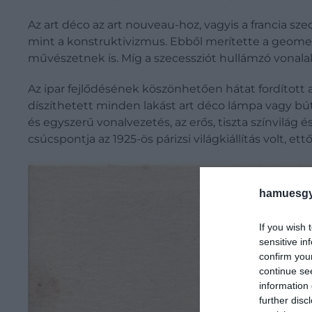
Az art déco az art nouveau-hoz, vagyis a francia s
mint a konstruktivizmus. Ebből merítette a geometria
művészetnek is. Míg a szecessziót hullámzó vonalak
Az ipar fejlődésének köszönhetően hátat fordított
díszíthetett minden lakást art déco lámpa vagy búto
és egyszerű vonalvezetés, az erős, tiszta színvilág 
csúcspontja az 1925-ös párizsi világkiállítás volt, 
hamuesgy
If you wish 
sensitive in
confirm you
continue se
information 
further disc