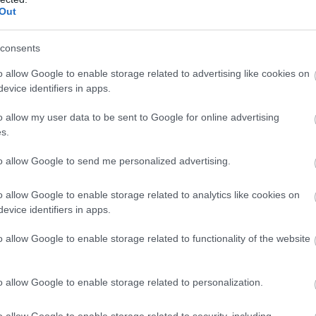
Out
consents
o allow Google to enable storage related to advertising like cookies on
evice identifiers in apps.
o allow my user data to be sent to Google for online advertising
s.
oratív művészek státusza. A 19. századig az addig cs
Franciaországban. Státuszuk a festőkéhez, szobrászoké
to allow Google to send me personalized advertising.
ndezték első nemzetközi kiállításukat is. 1912-ben ped
o allow Google to enable storage related to analytics like cookies on
evice identifiers in apps.
os szerepet játszottak az art déco felemelkedésében. 190
o allow Google to enable storage related to functionality of the website
tikus anyagok, mint az ébenfa, elefántcsont, selyem, vala
-Élysées, melyet Auguste Perret tervezett. Ezt az épülete
o allow Google to enable storage related to personalization.
élokra, vagy bérházak építésénél használták. Perret épü
vőbeli art déco márkajegyeivé.
o allow Google to enable storage related to security, including