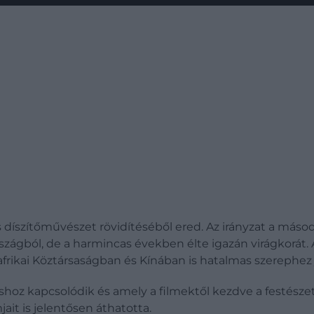
yis díszítőművészet rövidítéséből ered. Az irányzat a másod
rszágból, de a harmincas években élte igazán virágkorát
afrikai Köztársaságban és Kínában is hatalmas szerephez 
xushoz kapcsolódik és amely a filmektől kezdve a festész
jait is jelentősen áthatotta.