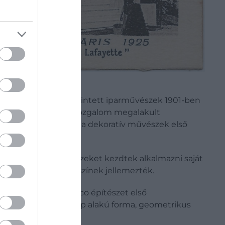
ak kézműveseknek tekintett iparművészek 1901-ben
hoz lett hasonló, a mozgalom megalakult
ig megrendezték meg a dekoratív művészek első
0-tól dekoratív művészeket kezdtek alkalmazni saját
mint a nagyon élénk színek jellemezték.
t tekintik az art déco építészet első
lete egyszerű téglalap alakú forma, geometrikus