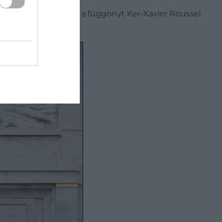
 Vuillard festményei, a függönyt Ker-Xavier Roussel