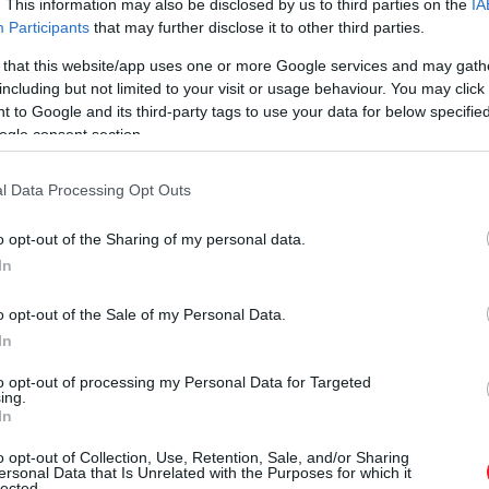
. This information may also be disclosed by us to third parties on the
IA
Participants
that may further disclose it to other third parties.
 that this website/app uses one or more Google services and may gath
including but not limited to your visit or usage behaviour. You may click 
 to Google and its third-party tags to use your data for below specifi
ogle consent section.
l Data Processing Opt Outs
o opt-out of the Sharing of my personal data.
In
o opt-out of the Sale of my Personal Data.
In
to opt-out of processing my Personal Data for Targeted
ing.
In
o opt-out of Collection, Use, Retention, Sale, and/or Sharing
ersonal Data that Is Unrelated with the Purposes for which it
lected.