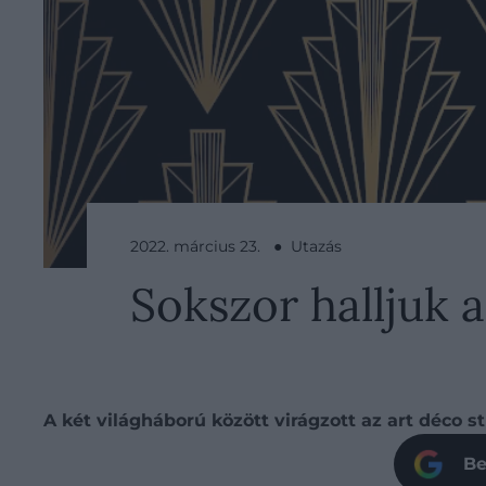
2022. március 23. ● Utazás
Sokszor halljuk a
A két világháború között virágzott az art déco st
Be