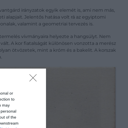
avantgárd irányzatok egyik elemét is, ami nem más,
i alapjait. Jelentős hatása volt rá az egyiptomi
nalak, valamint a geometriai tervezés is.
gtermelés vívmányaira helyezte a hangsúlyt. Nem
 vált. A kor fiatalságát különösen vonzotta a merész
olyan ötvözetek, mint a króm és a bakelit. A korszak
.
sonal or
ection to
ou may
 personal
out of the
 downstream