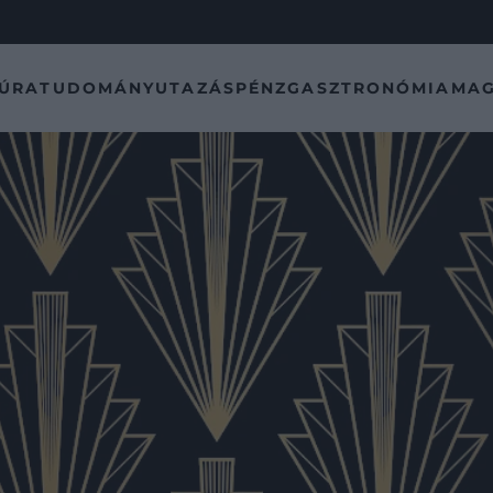
TÚRA
TUDOMÁNY
UTAZÁS
PÉNZ
GASZTRONÓMIA
MAG