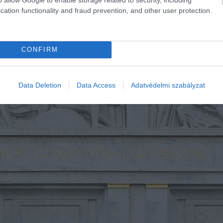
cation functionality and fraud prevention, and other user protection.
lálkozhatunk, ilyenek Antoine Bourdelle szobrai, Édouard
CONFIRM
Data Deletion
Data Access
Adatvédelmi szabályzat