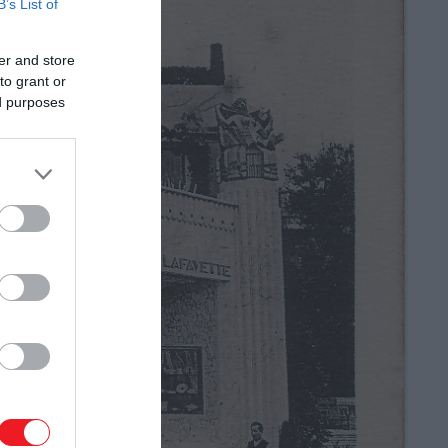
B’s List of
er and store
to grant or
ed purposes