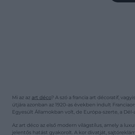
Mi az az
art déco
? A szó a francia art décoratif, vag
útjára azonban az 1920-as években indult Franciao
Egyesült Államokban volt, de Európa-szerte, a Dél-
Az art déco az első modern világstílus, amely a lu
jelentős hatást gyakorolt. A kor divatját, sajtóreklám