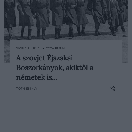
2026. JÚLIUS 17. ● TÓTH EMMA
A szovjet Éjszakai
A második világháború keleti frontján egy
Boszorkányok, akiktől a
kizárólag nőkből álló szovjet repülőezred
lassú, vászonborítású gépekkel hajtott
németek is…
végre éjszakai rajtaütéseket. A pilóták
TÓTH EMMA
gyakran leállított motorral siklottak a
német állások fölé, majd szinte…