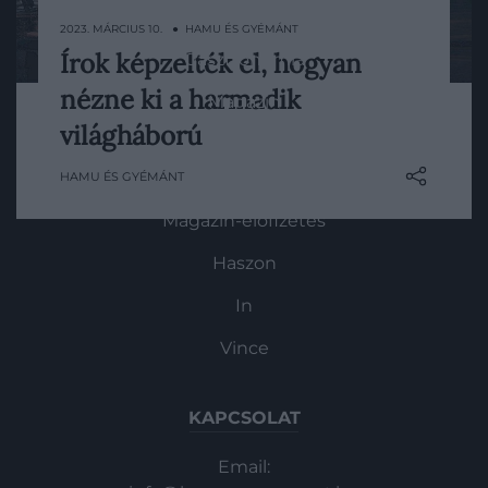
Pénz
2023. MÁRCIUS 10. ● HAMU ÉS GYÉMÁNT
Írok képzelték el, hogyan
Gasztronómia
Védelmi szempontból fontos
nézne ki a harmadik
Magazin
információkat gyűjthetnek a
történetekkel a katonaságnál.
világháború
HG MEDIA
HAMU ÉS GYÉMÁNT
Magazin-előfizetés
Haszon
In
Vince
KAPCSOLAT
Email: