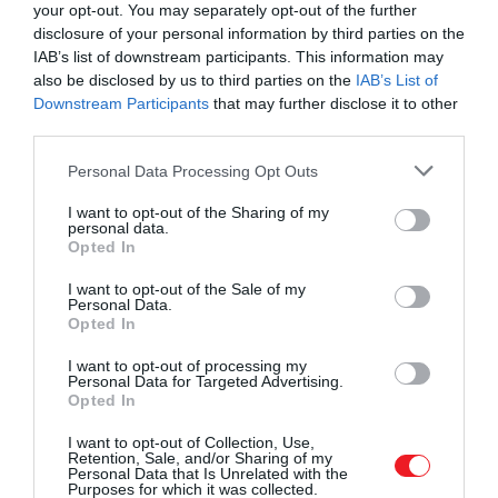
your opt-out. You may separately opt-out of the further
disclosure of your personal information by third parties on the
IAB’s list of downstream participants. This information may
also be disclosed by us to third parties on the
IAB’s List of
Downstream Participants
that may further disclose it to other
2024. DECEMBER 10. ● TURI DÁNIEL
third parties.
Ez az európai ország
Az orosz-ukrán konfliktus elhúzódása és a
Please note that this website/app uses one or more Google
rendelkezik a legtöbb
Personal Data Processing Opt Outs
felek közti, az atomháború lehetőségét is
services and may gather and store information including but
emlegető kommunikáció miatt egyre
atombunkerrel
not limited to your visit or usage behaviour. You may click to
I want to opt-out of the Sharing of my
personal data.
többen aggódnak egy lehetséges
grant or deny consent to Google and its third-party tags to
Opted In
TURI DÁNIEL
use your data for below specified purposes in below Google
világháború kirobbanásától. Ezeket a
consent section.
félelmeket természetesen a legtöbb,
I want to opt-out of the Sale of my
Personal Data.
szakmailag komolyan vehető szakértő
Opted In
igyekszik csillapítani, de a kérdés…
I want to opt-out of processing my
Personal Data for Targeted Advertising.
Opted In
I want to opt-out of Collection, Use,
Retention, Sale, and/or Sharing of my
Personal Data that Is Unrelated with the
Purposes for which it was collected.