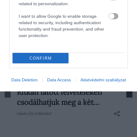
related to personalization.
I want to allow Google to enable storage
related to security, including authentication
functionality and fraud prevention, and other
user protection.
CONFIRM
Data Deletion
Data Access
Adatvédelmi szabályzat
2024. MÁJUS 12. ● HAMU ÉS GYÉMÁNT
Ritkán látott felvételeken
A világ egyik legnagyobb filmhíradós
csodálhatjuk meg a két…
archívuma, a Pathé News különleges
felvételeket tett közzé, amelynek
HAMU ÉS GYÉMÁNT
köszönhetően betekintést nyerhetünk a
két világháború közötti Magyarország
mindennapjaiba.