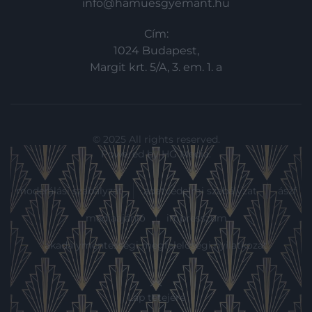
info@hamuesgyemant.hu
Cím:
1024 Budapest,
Margit krt. 5/A, 3. em. 1. a
© 2025 All rights reserved.
Powered by
HG Media
.
moderálási szabályzat
adatvédelmi szabályzat
ászf
médiaajánló
impresszum
akadálymentességi megfelelőségi nyilatkozat
Lap tetejére