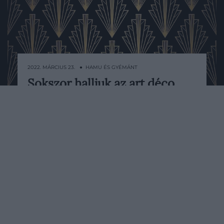
2022. MÁRCIUS 23. ● HAMU ÉS GYÉMÁNT
Sokszor halljuk az art déco
A két világháború között virágzott az art
kifejezést, de mi is ez?
déco stílus.
HAMU ÉS GYÉMÁNT