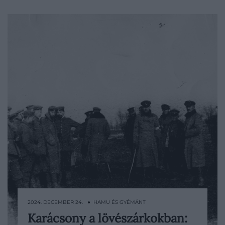
2024. DECEMBER 24. ● HAMU ÉS GYÉMÁNT
Karácsony a lövészárkokban:
1914 karácsony estéjén, az első