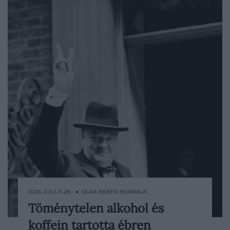
2026. JÚLIUS 28. ● OLÁH-BEBESI BORBÁLA
Töménytelen alkohol és
Winston Churchill napirendje a második
koffein tartotta ébren
világháború éveiben aligha hasonlított