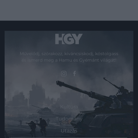
Művelődj, szórakozz, kíváncsiskodj, kóstolgass
és ismerd meg a Hamu és Gyémánt világát!
ROVATOK
Kultúra
Tudomány
Utazás