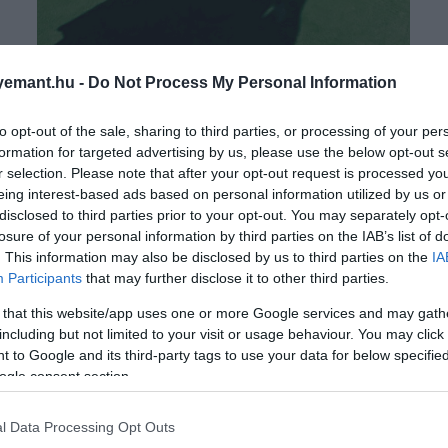
emant.hu -
Do Not Process My Personal Information
to opt-out of the sale, sharing to third parties, or processing of your per
formation for targeted advertising by us, please use the below opt-out s
r selection. Please note that after your opt-out request is processed y
eing interest-based ads based on personal information utilized by us or
disclosed to third parties prior to your opt-out. You may separately opt-
losure of your personal information by third parties on the IAB’s list of
. This information may also be disclosed by us to third parties on the
IA
Participants
that may further disclose it to other third parties.
2026. JÚLIUS 9. ● HAMU ÉS GYÉMÁNT
 that this website/app uses one or more Google services and may gath
A labdajátékok királynője:
including but not limited to your visit or usage behaviour. You may click 
Amikor nyaranta elérkezik a
 to Google and its third-party tags to use your data for below specifi
5 tárgy a
wimbledoni torna ideje, a tenisz
ogle consent section.
azonnal többé válik egy népszerű
teniszrajongóknak
sportágnál: órákon át tartó
l Data Processing Opt Outs
HAMU ÉS GYÉMÁNT
küzdelmek a pályán, egy nagy adag