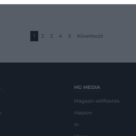
kiruccanásokat és a tudatosabb
mindennapokat…
1
2
3
4
5
Következő
K
HG MEDIA
Magazin-előfizetés
y
Haszon
In