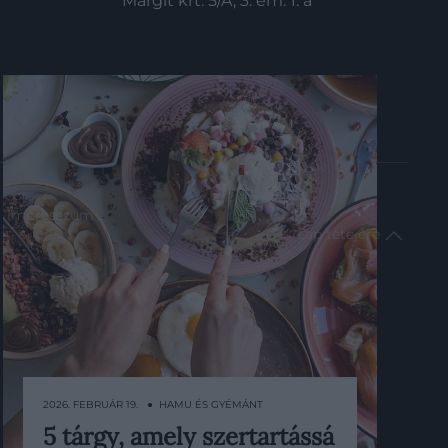
Margit krt. 5/A, 3. em. 1. a
impresszum
Lap tetejére
2026. FEBRUÁR 19. ● HAMU ÉS GYÉMÁNT
5 tárgy, amely szertartássá