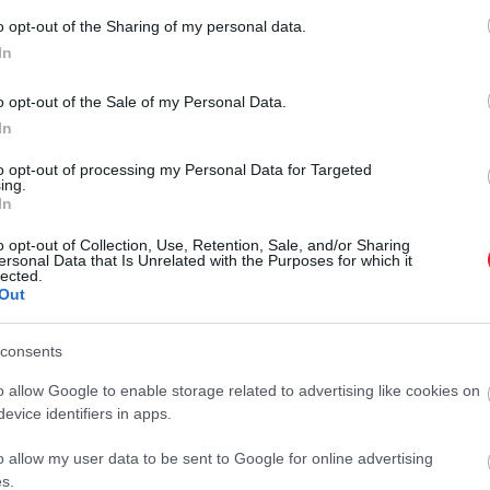
régimódi luxus és pezsgő nyári
o opt-out of the Sharing of my personal data.
hangulat. A most következő tárgyak
In
nem ígérik, hogy jobban fog menni
a szerva…
o opt-out of the Sale of my Personal Data.
In
to opt-out of processing my Personal Data for Targeted
ing.
In
o opt-out of Collection, Use, Retention, Sale, and/or Sharing
ersonal Data that Is Unrelated with the Purposes for which it
lected.
Out
consents
o allow Google to enable storage related to advertising like cookies on
evice identifiers in apps.
o allow my user data to be sent to Google for online advertising
s.