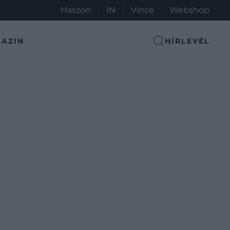
Haszon
IN
Vince
Webshop
AZIN
HÍRLEVÉL