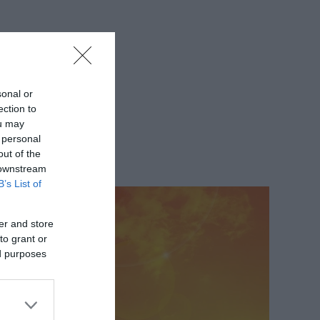
sonal or
ection to
ou may
 personal
out of the
 downstream
B’s List of
er and store
to grant or
ed purposes