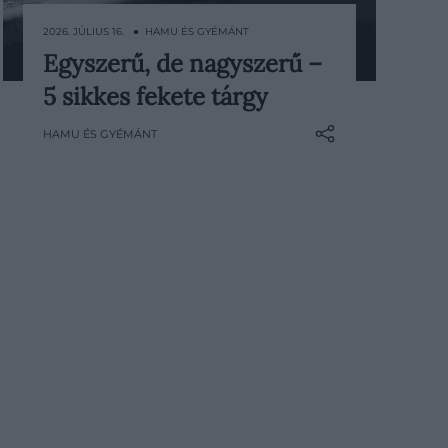
2026. JÚLIUS 16. ● HAMU ÉS GYÉMÁNT
Egyszerű, de nagyszerű –
A fekete szín napjainkban már
5 sikkes fekete tárgy
sokkal inkább az elegancia és a
luxus egyik szimbóluma. Ezért
HAMU ÉS GYÉMÁNT
legújabb hírlevelünkben a fekete
árnyalataiban elmerülve
gyűjtöttünk össze stílusos
tárgyakat.