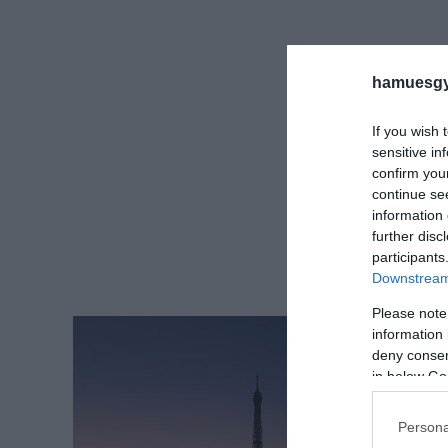
hamuesgy
If you wish 
sensitive in
confirm you
continue se
information 
further disc
participants
Downstream 
Please note
information 
deny consent
in below Go
Persona