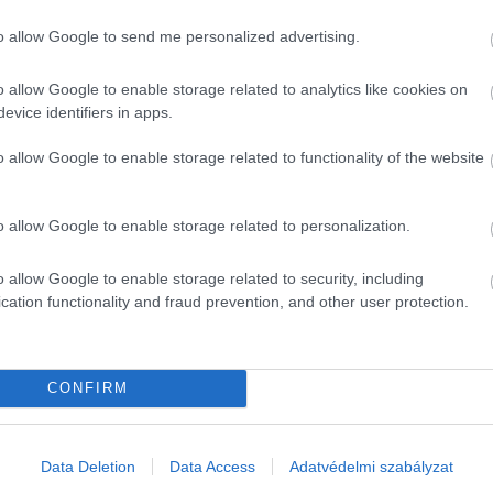
to allow Google to send me personalized advertising.
o allow Google to enable storage related to analytics like cookies on
evice identifiers in apps.
o allow Google to enable storage related to functionality of the website
o allow Google to enable storage related to personalization.
2026. JÚNIUS 18. ● HAMU ÉS GYÉMÁNT
o allow Google to enable storage related to security, including
Apák napja – 5
cation functionality and fraud prevention, and other user protection.
Bár az anyák napja jóval
ajándékötlet férfiaknak
hangsúlyosabban él a köztudatban,
idén június 21-én az apák is
HAMU ÉS GYÉMÁNT
CONFIRM
megérdemelnek egy kis figyelmet.
Ezúttal olyan ajándékötleteket
válogattunk össze, amelyek a közös
Data Deletion
Data Access
Adatvédelmi szabályzat
emlékeket, a hétvégi