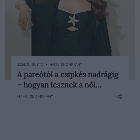
2026. JÚNIUS 17. ● HAMU ÉS GYÉMÁNT
A pareótól a csipkés nadrágig
A strandruhák és a bikinik, egyrészesek,
– hogyan lesznek a női…
tankinik közötti határvonal az utóbbi
időben látványosan összemosódott. Egy
HAMU ÉS GYÉMÁNT
olyan darab, amelyet korábban kizárólag a
napozóágyon vagy a medencében
viseltünk, ma már számtalan, légies
vízparti…