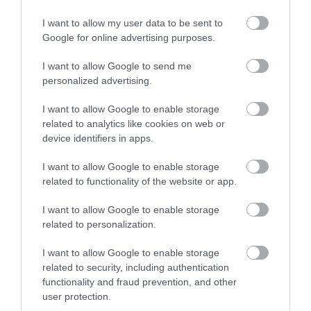
I want to allow my user data to be sent to
Google for online advertising purposes.
I want to allow Google to send me
personalized advertising.
I want to allow Google to enable storage
related to analytics like cookies on web or
device identifiers in apps.
I want to allow Google to enable storage
related to functionality of the website or app.
I want to allow Google to enable storage
related to personalization.
2026. MÁJUS 27. ● HAMU ÉS GYÉMÁNT
I want to allow Google to enable storage
Milyen cipő illik a legjobban a
related to security, including authentication
A nyári szezon beköszöntével teljesen
nyári ruhatárunkhoz?
functionality and fraud prevention, and other
átalakul a ruhatárad, így a lábbelik terén is
user protection.
érdemes a szellősebb, könnyedebb
HAMU ÉS GYÉMÁNT