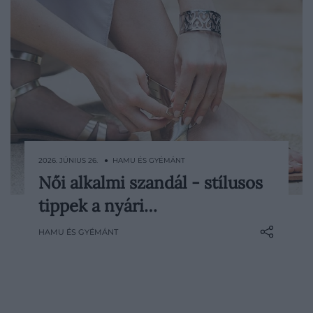
2026. JÚNIUS 26. ● HAMU ÉS GYÉMÁNT
Női alkalmi szandál - stílusos
A nyári szezon beköszöntével egymást
tippek a nyári…
érik a szabadtéri esküvők, elegáns kerti
partik és különleges esti összejövetelek,
HAMU ÉS GYÉMÁNT
amelyek mind megkövetelik a
kifogástalan megjelenést. Ilyenkor a
megfelelő lábbeli kiválasztása nem
csupán esztétikai kérdés…