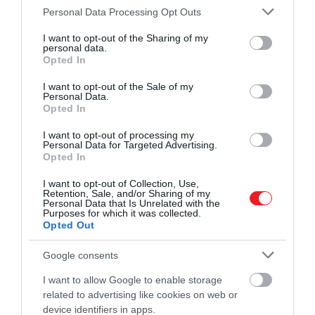
Please note that this website/app uses one or more Google
Personal Data Processing Opt Outs
services and may gather and store information including but
not limited to your visit or usage behaviour. You may click to
I want to opt-out of the Sharing of my
personal data.
grant or deny consent to Google and its third-party tags to
Opted In
use your data for below specified purposes in below Google
consent section.
I want to opt-out of the Sale of my
Personal Data.
Opted In
I want to opt-out of processing my
Personal Data for Targeted Advertising.
Opted In
I want to opt-out of Collection, Use,
Retention, Sale, and/or Sharing of my
Personal Data that Is Unrelated with the
Purposes for which it was collected.
Opted Out
Google consents
I want to allow Google to enable storage
related to advertising like cookies on web or
device identifiers in apps.