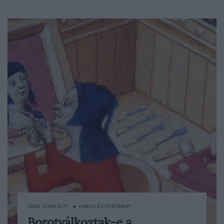
2026. JÚNIUS 17. ● HAMU ÉS GYÉMÁNT
Borotválkoztak-e a