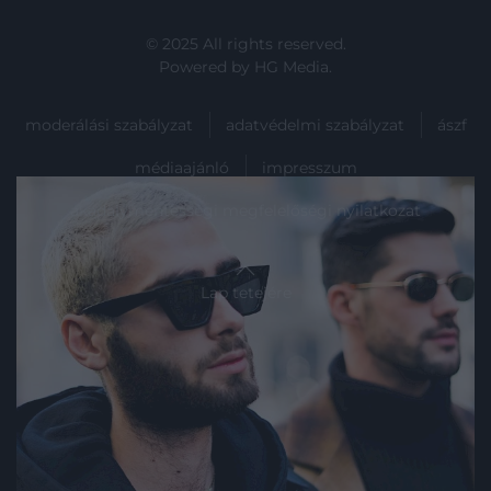
© 2025 All rights reserved.
Powered by
HG Media
.
moderálási szabályzat
adatvédelmi szabályzat
ászf
médiaajánló
impresszum
akadálymentességi megfelelőségi nyilatkozat
Lap tetejére