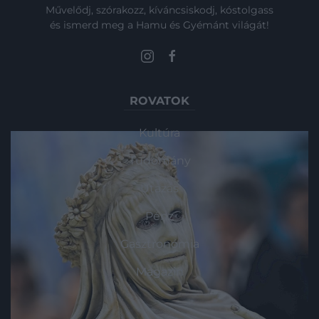
Művelődj, szórakozz, kíváncsiskodj, kóstolgass
és ismerd meg a Hamu és Gyémánt világát!
ROVATOK
Kultúra
Tudomány
Utazás
Pénz
Gasztronómia
Magazin
HG MEDIA