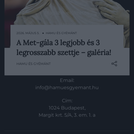
Magazin-előfizetés
Haszon
2026. MÁJUS 5. ● HAMU ÉS GYÉMÁNT
In
A Met-gála 3 legjobb és 3
A 2026-os Met-gála ismét bebizonyította,
Vince
legrosszabb szettje – galéria!
hogy a divat világa akkor igazán izgalmas,
ha a határokkal játszik. Az idei, „Fashion is
HAMU ÉS GYÉMÁNT
KAPCSOLAT
Art” (a divat művészet) tematika
kifejezetten tág értelmezést adott a
Email:
sztároknak: a vendégeknek a
info@hamuesgyemant.hu
felöltöztetett test művészeti…
Cím:
1024 Budapest,
Margit krt. 5/A, 3. em. 1. a