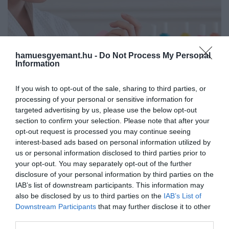
hamuesgyemant.hu -
Do Not Process My Personal
Information
If you wish to opt-out of the sale, sharing to third parties, or
processing of your personal or sensitive information for
2026. MÁJUS 28. ● HAMU ÉS GYÉMÁNT
targeted advertising by us, please use the below opt-out
Tündökölj idén nyáron is: Itt
section to confirm your selection. Please note that after your
Nyakunkon a kánikula, a vízparti bulik és a
opt-out request is processed you may continue seeing
vannak 2026 legmenőbb…
jól megérdemelt szabadságok ideje. Bár
interest-based ads based on personal information utilized by
ilyenkor a bőrünk védelme és a hidratálás
us or personal information disclosed to third parties prior to
HAMU ÉS GYÉMÁNT
élvezi a prioritást, egy mutatós manikűr az
your opt-out. You may separately opt-out of the further
disclosure of your personal information by third parties on the
a bizonyos stílusos pont az i-re, ami
IAB’s list of downstream participants. This information may
teljessé teszi a nyári kisugárzást. Felejtsd
also be disclosed by us to third parties on the
IAB’s List of
el a…
Downstream Participants
that may further disclose it to other
third parties.