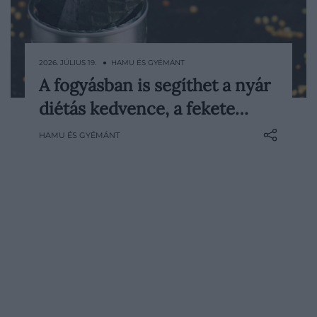
2026. JÚLIUS 19. ● HAMU ÉS GYÉMÁNT
A fogyásban is segíthet a nyár
A matcha után újabb látványos ázsiai íz
diétás kedvence, a fekete…
hódítja meg a cukrászdákat: a fekete
szezám fagylaltban, mochiban, és
HAMU ÉS GYÉMÁNT
muffinban is egyre gyakrabban felbukkan.
Mély, pörkölt aromája mellett rostot,
fehérjét és értékes növényi vegyületeket
is tartalmaz…