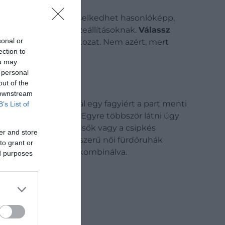
 jól szabott példány viselkedhet hasonlóképp,
lehet a vízparti összeállításoknak.
Válassz
sonal or
látványos mintás változat. Nem azért, mert
ection to
ou may
 personal
out of the
 downstream
tötted, ha elsétáltál egy fagyiért a part menti
B’s List of
megjelenést kapott. Egyre többször látni úgy
nge ingek, a hálós felsők vagy a csipkés
er and store
 pluszt adnak az egyszerű női fürdőruhák
to grant or
lmas vászontáskával kombinálva.
ed purposes