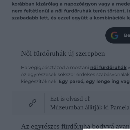
korábban kizárólag a napozóágyon vagy a medencé
nem feltétlenül a női fürdőruhák terén történt,
szabadabb lett, és ezzel együtt a kombinációk 
Be
Női fürdőruhák új szerepben
Ha végigpásztázod a mostani
női fürdőruhák
v
Az egyrészesek sokszor érdekes szabásvonalakka
kiegészítőknek.
Egy pareó, egy lenge ing vag
Ezt is olvasd el!
Múzeumban állítják ki Pamela
Az egyrészes fürdőruha bodyvá avan