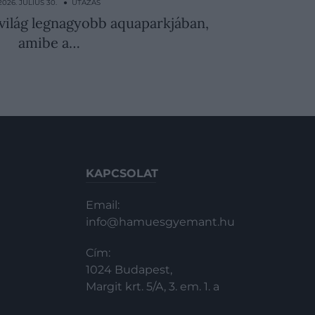
2026. JÚLIUS 30. ● UTAZÁS
 világ legnagyobb aquaparkjában,
amibe a…
KAPCSOLAT
Email:
info@hamuesgyemant.hu
Cím:
1024 Budapest,
Margit krt. 5/A, 3. em. 1. a