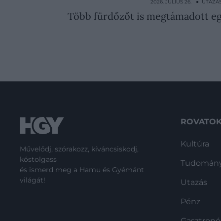
2026. JÚLIUS 26. ● UTAZÁ
Több fürdőzőt is megtámadott eg
ROVATO
Kultúra
Művelődj, szórakozz, kíváncsiskodj,
kóstolgass
Tudomán
és ismerd meg a Hamu és Gyémánt
világát!
Utazás
Pénz
Gasztron