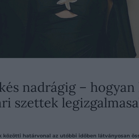
pkés nadrágig – hogyan 
i szettek legizgalmasab
ik közötti határvonal az utóbbi időben látványosan ö