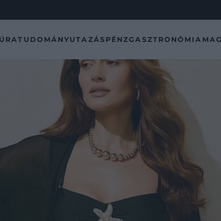
TÚRA
TUDOMÁNY
UTAZÁS
PÉNZ
GASZTRONÓMIA
MAG