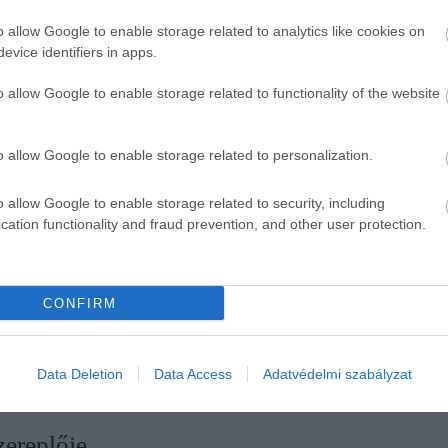
o allow Google to enable storage related to analytics like cookies on
evice identifiers in apps.
o allow Google to enable storage related to functionality of the website
legebb hónapokban is?
o allow Google to enable storage related to personalization.
ikor az idő változékonyra fordult.
De ezt már nyáron i
o allow Google to enable storage related to security, including
ok nem az időjárás miatt kerülnek elő, hanem azért, ho
cation functionality and fraud prevention, and other user protection.
t töltik be. Ha azonban kapnak egy áttört bő nadrágot, 
ég a napozáshoz volt tökéletes, délután kényelmes visel
CONFIRM
Data Deletion
Data Access
Adatvédelmi szabályzat
u lehet a nyár legegyszerűbb desszertje
zereplője