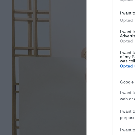
I want t
Opted 
I want 
Advertis
Opted 
I want t
of my P
was col
Opted 
Google 
I want t
web or d
I want t
purpose
I want 