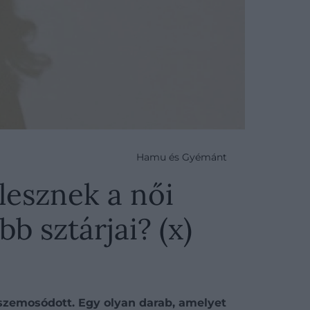
Hamu és Gyémánt
lesznek a női
b sztárjai? (x)
sszemosódott. Egy olyan darab, amelyet