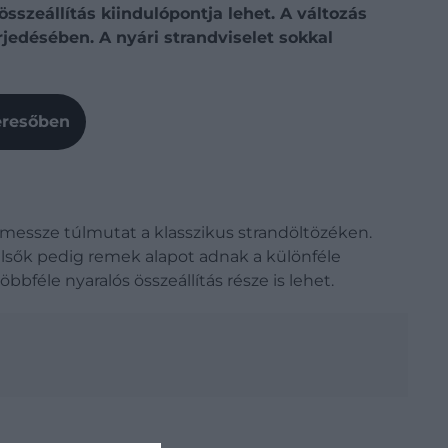
szeállítás kiindulópontja lehet. A változás
jedésében. A nyári strandviselet sokkal
Keresőben
 messze túlmutat a klasszikus strandöltözéken.
felsők pedig remek alapot adnak a különféle
bféle nyaralós összeállítás része is lehet.