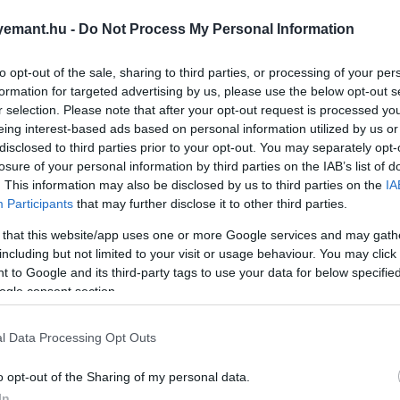
emant.hu -
Do Not Process My Personal Information
ben reneszánszukat élik
, sőt a stranddivat szerint egy
l vagy hosszabb szoknyával párosítva teljes értékű része 
to opt-out of the sale, sharing to third parties, or processing of your per
ű darab jellemzően több lehetőséget tartogat, mint egy 
formation for targeted advertising by us, please use the below opt-out s
zheted furfangos részletekkel.
r selection. Please note that after your opt-out request is processed y
eing interest-based ads based on personal information utilized by us or
k
disclosed to third parties prior to your opt-out. You may separately opt-
losure of your personal information by third parties on the IAB’s list of
ítőnek számított. Ott volt a táskádban és csak magadra kö
. This information may also be disclosed by us to third parties on the
IA
Participants
that may further disclose it to other third parties.
tti büfébe a barátaiddal. Mostanra azonban egészen más 
ű nyári ruhadarabnak tűnik.
Hasonló utat jártak be a le
 that this website/app uses one or more Google services and may gath
sen illenek a nyaralós hangulathoz
, miközben egy kis
including but not limited to your visit or usage behaviour. You may click 
 vörös egyrészes a kedvenc fekete naciddal és egy hata
 to Google and its third-party tags to use your data for below specifi
ogle consent section.
l Data Processing Opt Outs
o opt-out of the Sharing of my personal data.
In