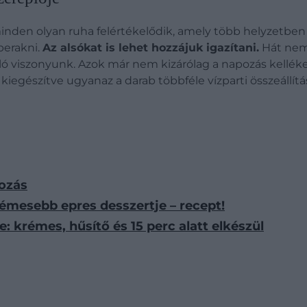
nden olyan ruha felértékelődik, amely több helyzetben is
berakni.
Az alsókat is lehet hozzájuk igazítani.
Hát nem
 viszonyunk. Azok már nem kizárólag a napozás kellékei, 
iegészítve ugyanaz a darab többféle vízparti összeállítás
zozás
émesebb epres desszertje – recept!
e: krémes, hűsítő és 15 perc alatt elkészül