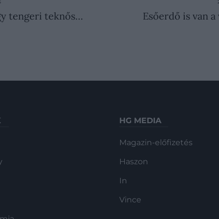
S
y tengeri teknős…
Esőerdő is van a
K
HG MEDIA
Magazin-előfizetés
y
Haszon
In
Vince
ómia