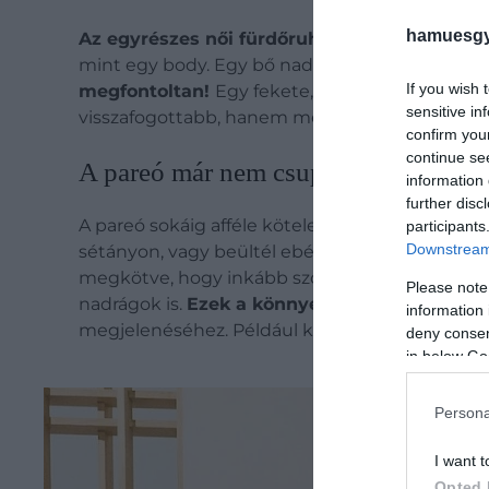
hamuesgy
Az egyrészes női fürdőruhák az utóbbi évek
mint egy body. Egy bő nadrággal, rövid farmerre
If you wish 
megfontoltan!
Egy fekete, fehér vagy földszín
sensitive in
visszafogottabb, hanem mert könnyebben ötvö
confirm you
continue se
A pareó már nem csupán strandkellé
information 
further disc
A pareó sokáig afféle kötelező fürdőzős kiegész
participants
Downstream 
sétányon, vagy beültél ebédelni egy víz melle
megkötve, hogy inkább szoknyának vagy könny
Please note
nadrágok is.
Ezek a könnyed darabok tökélete
information 
megjelenéséhez. Például kitűnő lehet egy izzó
deny consent
in below Go
Persona
I want t
Opted 