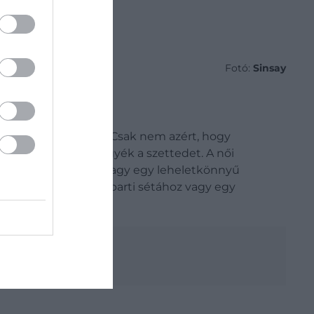
Fotó:
Sinsay
s tartsd szem előtt! Csak nem azért, hogy
gy változatosabbá tegyék a szettedet.
A női
egy oversized inget vagy egy leheletkönnyű
et lehet egy tengerparti sétához vagy egy