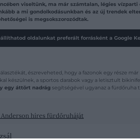
ben viseltünk, ma már számtalan, légies vízparti ös
 inkább a mi gondolkodásunkban és az új trendek elter
lehetőségei is megsokszorozódtak.
állíthatod oldalunkat preferált forrásként a Google 
álasztékát, észreveheted, hogy a fazonok egy része már
l készülnek, a sportos darabok vagy a letisztult bikini
y egy áttört nadrág
segítségével ugyanaz a fürdőruha töb
 Anderson híres fürdőruháját
zsál