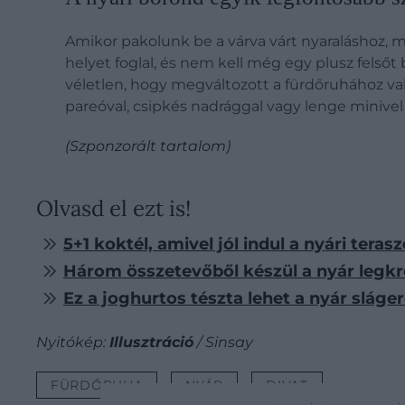
Amikor pakolunk be a várva várt nyaraláshoz, mi
helyet foglal, és nem kell még egy plusz felsőt 
véletlen, hogy megváltozott a fürdőruhához való
pareóval, csipkés nadrággal vagy lenge minivel k
(Szponzorált tartalom)
Olvasd el ezt is!
5+1 koktél, amivel jól indul a nyári teras
Három összetevőből készül a nyár legkr
Ez a joghurtos tészta lehet a nyár sláger
Nyitókép:
Illusztráció
/ Sinsay
FÜRDŐRUHA
NYÁR
DIVAT