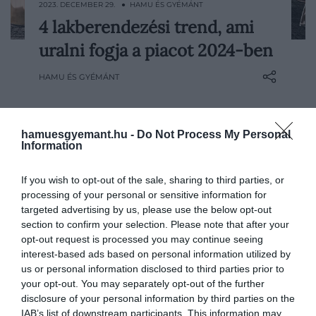
2023. DECEMBER 29. ● HAMU ÉS GYÉMÁNT
4 lakberendezési trend, ami
Jövőre búcsút inthetünk a merev
uralni fogja a piacot 2024-ben
dizájnszabályoknak és a mindent uraló
minimalizmusnak. Jöhetnek a különböző
HAMU ÉS GYÉMÁNT
minták, a krómozott pultok, az ultraluxus
anyagok és a maximalizmus. Íme 2024
négy legnépszerűbb lakberendezési
hamuesgyemant.hu -
Do Not Process My Personal
trendje!
Information
If you wish to opt-out of the sale, sharing to third parties, or
processing of your personal or sensitive information for
targeted advertising by us, please use the below opt-out
section to confirm your selection. Please note that after your
opt-out request is processed you may continue seeing
interest-based ads based on personal information utilized by
us or personal information disclosed to third parties prior to
your opt-out. You may separately opt-out of the further
disclosure of your personal information by third parties on the
IAB’s list of downstream participants. This information may