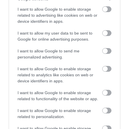
I want to allow Google to enable storage
related to advertising like cookies on web or
device identifiers in apps.
I want to allow my user data to be sent to
Google for online advertising purposes.
2023. SZEPTEMBER 15. ● HAMU ÉS GYÉMÁNT
Olasz design karnyújtásnyira:
I want to allow Google to send me
Az olasz design és az olasz gasztronómia is
personalized advertising.
megnyílt a Veneta Cucine
olyan világhírű fogalmak, amelyekben a
tradíció és az innováció minőségi
első…
I want to allow Google to enable storage
related to analytics like cookies on web or
kivitelezéssel és alapanyagokkal párosul. A
device identifiers in apps.
HAMU ÉS GYÉMÁNT
konyhabútorok a két terület fúzióját
képviselik: olyan design darabok, amelyek
I want to allow Google to enable storage
teret biztosítanak az ételek
related to functionality of the website or app.
művészetének, hozzájárulva a…
I want to allow Google to enable storage
related to personalization.
I want to allow Google to enable storage