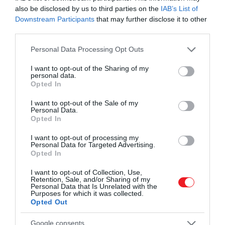
also be disclosed by us to third parties on the
IAB’s List of
Downstream Participants
that may further disclose it to other
third parties.
Please note that this website/app uses one or more Google
Personal Data Processing Opt Outs
services and may gather and store information including but
not limited to your visit or usage behaviour. You may click to
I want to opt-out of the Sharing of my
personal data.
grant or deny consent to Google and its third-party tags to
Opted In
use your data for below specified purposes in below Google
consent section.
I want to opt-out of the Sale of my
Personal Data.
Opted In
I want to opt-out of processing my
Personal Data for Targeted Advertising.
Opted In
I want to opt-out of Collection, Use,
Retention, Sale, and/or Sharing of my
Personal Data that Is Unrelated with the
Purposes for which it was collected.
Opted Out
Google consents