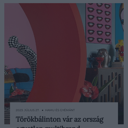
2023. JÚLIUS 27. ● HAMU ÉS GYÉMÁNT
Törökbálinton vár az ország
Immár 18. éve várja az otthonukat