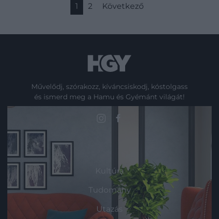
1
2
Következő
Művelődj, szórakozz, kíváncsiskodj, kóstolgass
és ismerd meg a Hamu és Gyémánt világát!
ROVATOK
Kultúra
Tudomány
Utazás