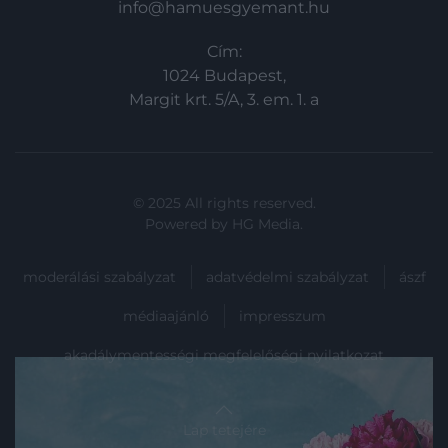
info@hamuesgyemant.hu
Cím:
1024 Budapest,
Margit krt. 5/A, 3. em. 1. a
© 2025 All rights reserved.
Powered by
HG Media
.
moderálási szabályzat
adatvédelmi szabályzat
ászf
médiaajánló
impresszum
akadálymentességi megfelelőségi nyilatkozat
Lap tetejére