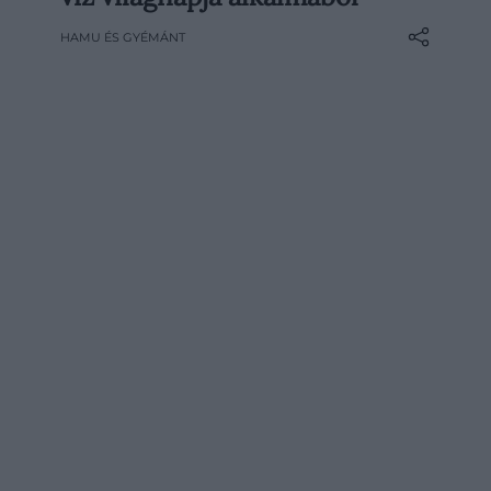
az esemény elsősorban a mindenki
HAMU ÉS GYÉMÁNT
számára hozzáférhető, tiszta ivóvíz
fontosságára és vízkészleteink
megóvására szeretné felhívni a figyelmet,
arra is jó alkalmat nyújt, hogy a témába
vágó tárgyak sokaságában
gyönyörködjünk.