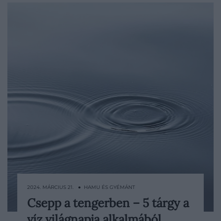
2024. MÁRCIUS 21. ● HAMU ÉS GYÉMÁNT
Csepp a tengerben – 5 tárgy a
A víz világnapját immár több mint
víz világnapja alkalmából
harminc éve március 22-én tartják. Noha