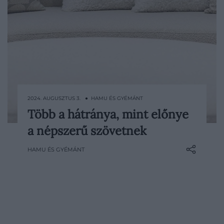
2024. AUGUSZTUS 3. ● HAMU ÉS GYÉMÁNT
Több a hátránya, mint előnye
Az elmúlt időszakban egyre népszerűbb
a népszerű szövetnek
lett a buklé, amelyet rengeteg terméken
használnak, legyen szó bármilyen
HAMU ÉS GYÉMÁNT
lakberendezési tárgyról vagy párnáról.
Hiába felkapott a lakberendezők körében,
hosszú távon inkább bosszúságot
okozhat az anyag mivel rontja az
alvásminőséget is ronthatja.