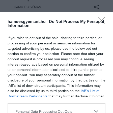
mindennapok tárgyaival. Szék, lámpa,
HAMU ÉS GYÉMÁNT
teáskanna, poháralátét és könyv – dolgok,
amelyek megmutatják, miért maradt a
hamuesgyemant.hu -
Do Not Process My Personal
mai napig ennyire friss ez a több mint
Information
százéves…
If you wish to opt-out of the sale, sharing to third parties, or
processing of your personal or sensitive information for
targeted advertising by us, please use the below opt-out
section to confirm your selection. Please note that after your
opt-out request is processed you may continue seeing
interest-based ads based on personal information utilized by
us or personal information disclosed to third parties prior to
your opt-out. You may separately opt-out of the further
disclosure of your personal information by third parties on the
IAB’s list of downstream participants. This information may
also be disclosed by us to third parties on the
IAB’s List of
Downstream Participants
that may further disclose it to other
third parties.
Please note that this website/app uses one or more Google
Personal Data Processing Opt Outs