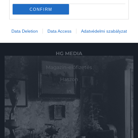
Pénz
CONFIRM
Gasztronómia
Data Deletion
Data Access
Adatvédelmi szabályzat
Magazin
HG MEDIA
Magazin-előfizetés
Haszon
In
Vince
KAPCSOLAT
Email: