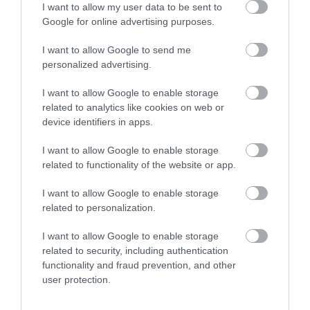
2022. MÁRCIUS 23. ● HAMU ÉS GYÉMÁNT
I want to allow my user data to be sent to
Sokszor halljuk az art déco
Google for online advertising purposes.
A két világháború között virágzott az art
kifejezést, de mi is ez?
déco stílus.
I want to allow Google to send me
personalized advertising.
HAMU ÉS GYÉMÁNT
I want to allow Google to enable storage
related to analytics like cookies on web or
device identifiers in apps.
Művelődj, szórakozz, kíváncsiskodj, kóstolgass
és ismerd meg a Hamu és Gyémánt világát!
I want to allow Google to enable storage
related to functionality of the website or app.
I want to allow Google to enable storage
related to personalization.
ROVATOK
I want to allow Google to enable storage
Kultúra
related to security, including authentication
functionality and fraud prevention, and other
Tudomány
user protection.
Utazás