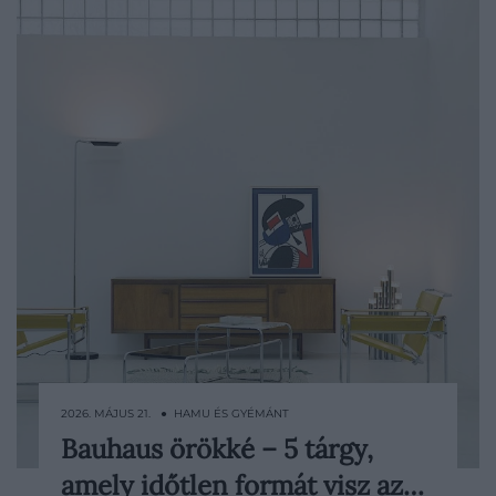
2026. MÁJUS 21. ● HAMU ÉS GYÉMÁNT
Bauhaus örökké – 5 tárgy,
Legújabb válogatásunkban a Bauhaus
amely időtlen formát visz az…
tiszta geometriája találkozik a