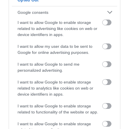
Opted Out
fut, ugrik, játszik és viselkedik, mint bármely
másik macska,
a plusz lábujjak pedig csupán még
Google consents
különlegesebbé teszik.
I want to allow Google to enable storage
related to advertising like cookies on web or
Ez is érdekelhet!
device identifiers in apps.
Véletlenül vették videóra a sivatag egyik
I want to allow my user data to be sent to
legrejtélyesebb macskáját
Google for online advertising purposes.
Persze nem Toby az egyetlen háziállat, amely egy
I want to allow Google to send me
ritka genetikai eltérés miatt vált világhírűvé. Tavaly
personalized advertising.
például nagy figyelmet kapott
Audio
,
a négyfülű
I want to allow Google to enable storage
cica
, akit egy tennessee-i állatmenhelyre vittek be
related to analytics like cookies on web or
testvéreivel együtt. Hasonló rendellenességgel
device identifiers in apps.
született a közösségi médiában ismert
Midas
is.
Korábban pedig
Narwhal
,
a homloka közepéből
I want to allow Google to enable storage
kinövő farokkal született kiskutya
lopta be magát
related to functionality of the website or app.
az internetezők szívébe. Ezek az állatok ugyan
I want to allow Google to enable storage
rendkívül szokatlanul néznek ki, de a legtöbb