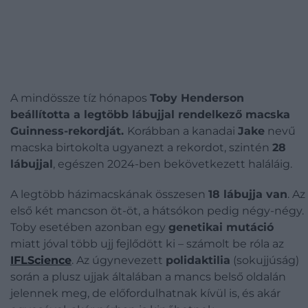
A mindössze tíz hónapos
Toby Henderson
beállította a legtöbb lábujjal rendelkező macska
Guinness-rekordját.
Korábban a kanadai
Jake
nevű
macska birtokolta ugyanezt a rekordot, szintén
28
lábujjal
, egészen 2024-ben bekövetkezett haláláig.
A legtöbb házimacskának összesen
18 lábujja van
. Az
első két mancson öt-öt, a hátsókon pedig négy-négy.
Toby esetében azonban egy
genetikai mutáció
miatt jóval több ujj fejlődött ki – számolt be róla az
IFLScience
. Az úgynevezett
polidaktilia
(sokujjúság)
során a plusz ujjak általában a mancs belső oldalán
jelennek meg, de előfordulhatnak kívül is, és akár