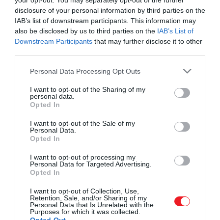
your opt-out. You may separately opt-out of the further
disclosure of your personal information by third parties on the
Liam Jensen (@funnyrandomnews) által megosztott bejegyzés
IAB’s list of downstream participants. This information may
also be disclosed by us to third parties on the
IAB’s List of
Downstream Participants
that may further disclose it to other
third parties.
Amikor először megláttam a mancsait,
Please note that this website/app uses one or more Google
Personal Data Processing Opt Outs
egyszerűen nem hittem a szememnek. Mivel
services and may gather and store information including but
Connie-nak is vannak plusz ujjai, arra
not limited to your visit or usage behaviour. You may click to
I want to opt-out of the Sharing of my
personal data.
számítottam, hogy Toby is kap néhány extra
grant or deny consent to Google and its third-party tags to
Opted In
use your data for below specified purposes in below Google
ujjat, de egyáltalán nem voltam felkészülve
consent section.
arra, amit végül láttam
I want to opt-out of the Sale of my
Personal Data.
Opted In
I want to opt-out of processing my
Personal Data for Targeted Advertising.
– idézi a Guinness Rekordok Könyve Toby gazdáját,
Opted In
Delaney Hendersont
.
I want to opt-out of Collection, Use,
Retention, Sale, and/or Sharing of my
Toby különleges mancsai semmilyen egészségügyi
Personal Data that Is Unrelated with the
Purposes for which it was collected.
problémával nem járnak. Gazdája szerint
ugyanúgy