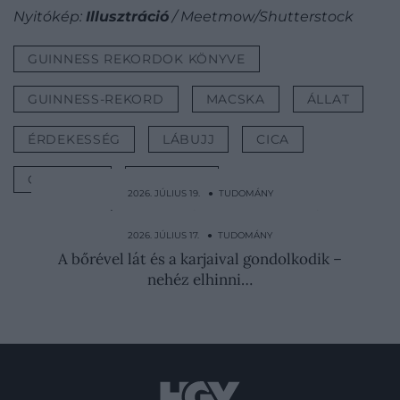
Nyitókép:
Illusztráció
/ Meetmow/Shutterstock
GUINNESS REKORDOK KÖNYVE
GUINNESS-REKORD
MACSKA
ÁLLAT
ÉRDEKESSÉG
LÁBUJJ
CICA
GENETIKA
MUTÁCIÓ
2026. JÚLIUS 19. ● TUDOMÁNY
Az óceánok vize idősebb a Földnél, sőt a
Napnál is – így…
2026. JÚLIUS 17. ● TUDOMÁNY
A bőrével lát és a karjaival gondolkodik –
nehéz elhinni…