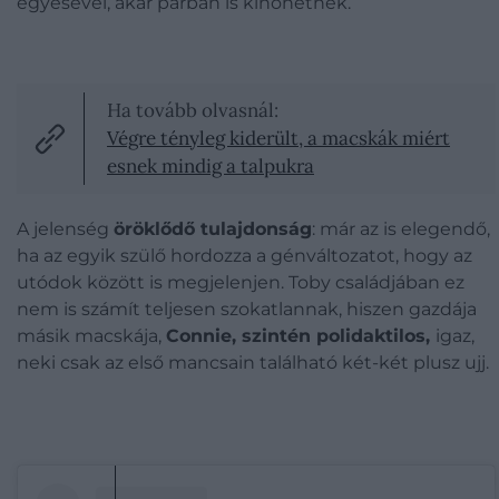
egyesével, akár párban is kinőhetnek.
Ha tovább olvasnál:
Végre tényleg kiderült, a macskák miért
esnek mindig a talpukra
A jelenség
öröklődő tulajdonság
: már az is elegendő,
ha az egyik szülő hordozza a génváltozatot, hogy az
utódok között is megjelenjen. Toby családjában ez
nem is számít teljesen szokatlannak, hiszen
gazdája
másik macskája,
Connie, szintén polidaktilos,
igaz,
neki csak az első mancsain található két-két plusz ujj.