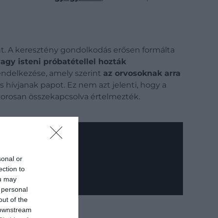
t. A keresztény gondolkodás erősen formálta
vagy isteni próbatétellel hozták
 rendelkezése, amely szerint
az orvosoknak arra
s hívjanak papot. Ez nem azt jelenti, hogy a
 szorosan összekapcsolva értelmezték.
sonal or
ection to
ou may
 personal
out of the
 downstream