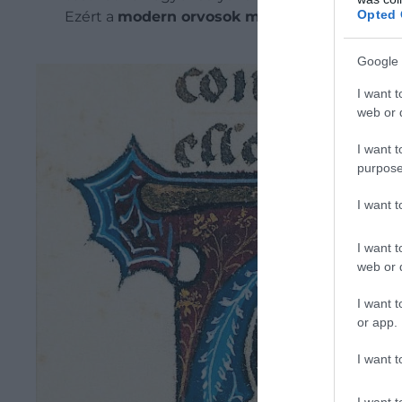
Opted 
Ezért a
modern orvosok még ma is használjá
Google 
I want t
web or d
I want t
purpose
I want 
I want t
web or d
I want t
or app.
I want t
I want t