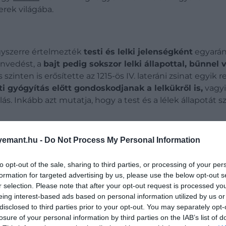
erek világába.
yszerre értelmezték
testi és lelki jelenségként
egyarán
envedést, a
bajt pedig sokszor lelki állapottal, bűnnel 
zinten is erősítette az 1215-ös IV. lateráni zsinat egyik
ti gyógyítás előtt gondoskodjanak a lelkükről is,
vagyi
ás. Inkább azt mutatja, hogy a test és a lélek állapotát
emant.hu -
Do Not Process My Personal Information
to opt-out of the sale, sharing to third parties, or processing of your per
formation for targeted advertising by us, please use the below opt-out s
r selection. Please note that after your opt-out request is processed y
eing interest-based ads based on personal information utilized by us or
disclosed to third parties prior to your opt-out. You may separately opt-
losure of your personal information by third parties on the IAB’s list of