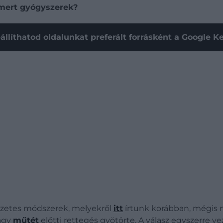
mert gyógyszerek?
állíthatod oldalunkat preferált forrásként a Google 
zetes módszerek, melyekről
itt
írtunk korábban, mégis n
vagy
műtét
előtti rettegés gyötörte. A válasz egyszerre ve