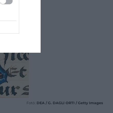
Fotó:
DEA / G. DAGLI ORTI / Getty Images