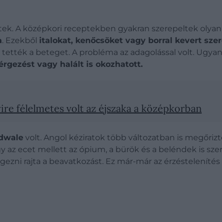
ttek. A középkori receptekben gyakran szerepeltek olyan
a
. Ezekből
italokat, kenőcsöket vagy borral kevert sze
tették a beteget. A probléma az adagolással volt. Ugya
gezést vagy halált is okozhatott.
re félelmetes volt az éjszaka a középkorban
 dwale
volt. Angol kéziratok több változatban is megőrizt
y az ecet mellett az ópium, a bürök és a beléndek is sze
gezni rajta a beavatkozást. Ez már-már az érzéstelenítés