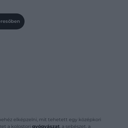
Keresőben
ehéz elképzelni, mit tehetett egy középkori
zet a kolostori
gyógyászat
, a sebészet, a