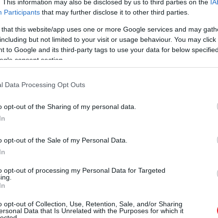
. This information may also be disclosed by us to third parties on the
IA
Participants
that may further disclose it to other third parties.
 that this website/app uses one or more Google services and may gath
volt a
nedvelméletnek
, amely az ókori görög orvoslásbó
including but not limited to your visit or usage behaviour. You may click 
 to Google and its third-party tags to use your data for below specifi
a epe, a fekete epe és a nyálka egyensúlyához kötötték. H
ogle consent section.
, hogy
a testből valamit eltávolítsanak, felmelegítsene
l Data Processing Opt Outs
ányok pedig ügyvédet kaptak a középkorban
o opt-out of the Sharing of my personal data.
In
o opt-out of the Sale of my Personal Data.
In
to opt-out of processing my Personal Data for Targeted
ing.
öpölyözés
és a
piócák széles körű használata.
Az érvág
In
féle bajra alkalmazták. A borbélysebész vagy gyógyító bem
iócák
ugyanebbe a logikába illeszkedtek: az állat
kis me
o opt-out of Collection, Use, Retention, Sale, and/or Sharing
ersonal Data that Is Unrelated with the Purposes for which it
 Ma már látjuk, hogy a piócák nyálában olyan anyagok v
lected.