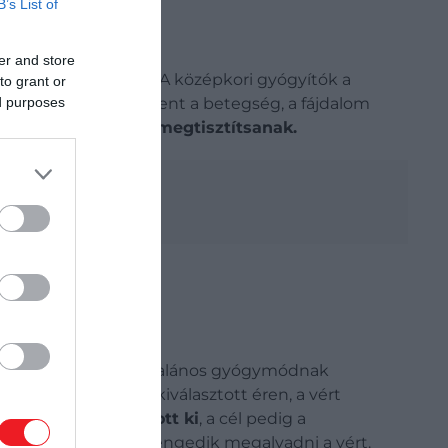
B’s List of
er and store
l öröklődött tovább. A középkori gyógyítók a
to grant or
ed purposes
a ez felborult, megjelent a betegség, a fájdalom
k, lehűtsenek vagy megtisztítsanak.
ást sokáig szinte általános gyógymódnak
etszést ejtett egy kiválasztott éren, a vért
nnyiségű vért szívott ki
, a cél pedig a
annak, amelyek nem engedik megalvadni a vért.