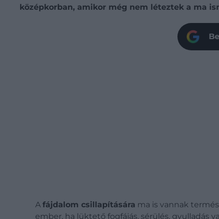
középkorban, amikor még nem léteztek a ma is
Be
A
fájdalom csillapítására
ma is vannak termés
ember, ha lüktető fogfájás, sérülés, gyulladás 