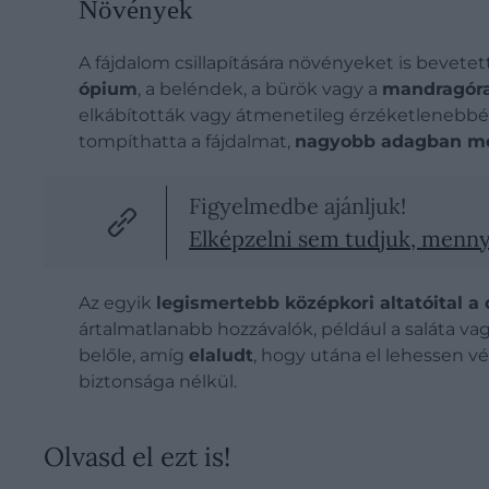
Növények
A fájdalom csillapítására növényeket is bevete
ópium
, a beléndek, a bürök vagy a
mandragór
elkábították vagy átmenetileg érzéketlenebbé 
tompíthatta a fájdalmat,
nagyobb adagban mér
Figyelmedbe ajánljuk!
Elképzelni sem tudjuk, mennyi
Az egyik
legismertebb középkori altatóital a
ártalmatlanabb hozzávalók, például a saláta vag
belőle, amíg
elaludt
, hogy utána el lehessen vé
biztonsága nélkül.
Olvasd el ezt is!