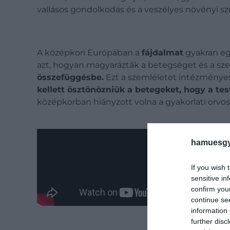
vallásos gondolkodás és a veszélyes növényi sz
A középkori Európában a
fájdalmat
gyakran eg
azt, hogyan magyarázták a betegséget és a sz
összefüggésbe.
Ezt a szemléletet intézményes s
kellett ösztönözniük a betegeket, hogy a tes
középkorban hiányzott volna a gyakorlati orvosl
hamuesgy
If you wish 
sensitive in
confirm you
continue se
information 
further disc