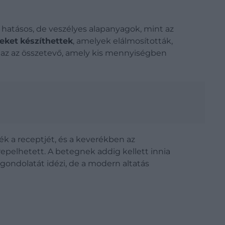
 hatásos, de veszélyes alapanyagok, mint az
reket
készíthettek
, amelyek elálmosították,
naz az összetevő, amely kis mennyiségben
ék a receptjét, és a keverékben az
repelhetett. A betegnek addig kellett innia
 gondolatát idézi, de a modern altatás