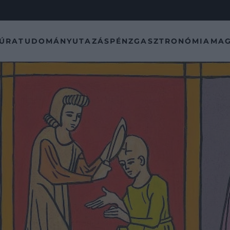
TÚRA
TUDOMÁNY
UTAZÁS
PÉNZ
GASZTRONÓMIA
MAG