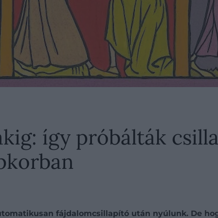
ig: így próbálták csilla
épkorban
utomatikusan fájdalomcsillapító után nyúlunk. De ho