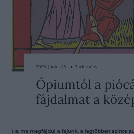
2026. június 15. ● Tudomány
Ópiumtól a piócák
fájdalmat a köz
Ha ma megfájdul a fejünk, a legtöbben szinte a