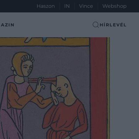
Haszon
IN
Vince
Webshop
AZIN
HÍRLEVÉL