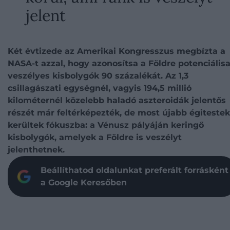
jelent
Két évtizede az Amerikai Kongresszus megbízta a
NASA-t azzal, hogy azonosítsa a Földre potenciális
veszélyes kisbolygók 90 százalékát. Az 1,3
csillagászati egységnél, vagyis 194,5 millió
kilométernél közelebb haladó aszteroidák jelentős
részét már feltérképezték, de most újabb égitestek
kerültek fókuszba: a Vénusz pályáján keringő
kisbolygók, amelyek a Földre is veszélyt
jelenthetnek.
Beállíthatod oldalunkat preferált forrásként
a Google Keresőben