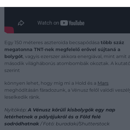
Egy 150 méteres aszteroida becsapódása
több
száz
megatonna TNT-nek megfelelő erővel sújtaná a
bolygót
, vagyis ezerszer akkora energiával, mint amit 
második világháborús atombombák okoztak. A kutat
szerint
könnyen lehet, hogy míg mi a Hold és a
Mars
meghódításán fáradozunk, a Vénusz felől valódi veszél
leselkedik ránk.
Nyitókép:
A Vénusz körüli kisbolygók egy nap
letérhetnek a pályájukról és a Föld felé
sodródhatnak
/ Fotó: buradaki/Shutterstock