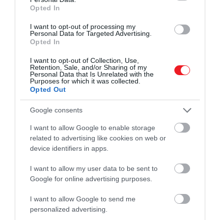
válnak láthatóvá. Ezek rendszerint akkor következnek
Opted In
be, amikor a Földhöz a legközelebb járnak az
I want to opt-out of processing my
objektumok.
Personal Data for Targeted Advertising.
Opted In
A kutatók szerint
a Vera Rubin Obszervatórium
I want to opt-out of Collection, Use,
várhatóan képes lesz azonosítani néhány ilyen
Retention, Sale, and/or Sharing of my
Personal Data that Is Unrelated with the
égitestet
, de igazi áttörés csak egy külön erre a célra
Purposes for which it was collected.
fejlesztett űreszköztől várható.
Opted Out
Google consents
Csak egy Vénusz környékén
I want to allow Google to enable storage
related to advertising like cookies on web or
dolgozó űrtávcső lenne képes
device identifiers in apps.
feltérképezni a még mindig
I want to allow my user data to be sent to
láthatatlanul rejtőzködő és
Google for online advertising purposes.
potenciálisan veszélyes
I want to allow Google to send me
égitesteket
personalized advertising.