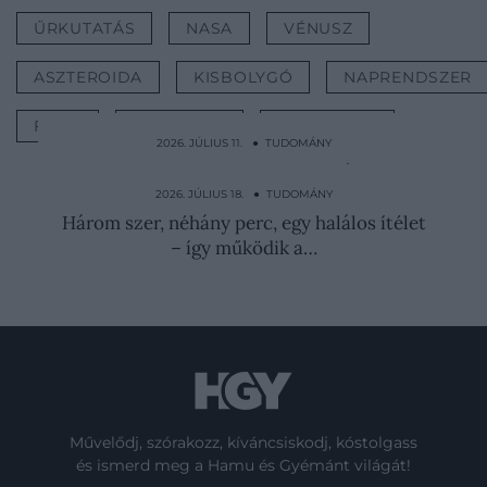
ŰRKUTATÁS
NASA
VÉNUSZ
ASZTEROIDA
KISBOLYGÓ
NAPRENDSZER
FÖLD
VESZÉLYES
TUDOMÁNY
2026. JÚLIUS 11. ● TUDOMÁNY
Embert küldtünk a Holdra, de a rákot nem
tudjuk legyőzni…
2026. JÚLIUS 18. ● TUDOMÁNY
Három szer, néhány perc, egy halálos ítélet
– így működik a…
Művelődj, szórakozz, kíváncsiskodj, kóstolgass
és ismerd meg a Hamu és Gyémánt világát!