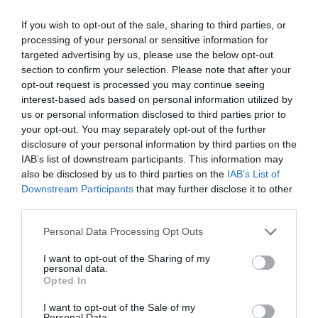
A saját bolygójukkal való
If you wish to opt-out of the sale, sharing to third parties, or
koorbitális státusz megóvja
processing of your personal or sensitive information for
ezeket az aszteroidákat a
targeted advertising by us, please use the below opt-out
section to confirm your selection. Please note that after your
Vénusszal való közeli
opt-out request is processed you may continue seeing
találkozástól – de
nem védi
interest-based ads based on personal information utilized by
meg őket a Földdel való
us or personal information disclosed to third parties prior to
your opt-out. You may separately opt-out of the further
ütközéstől
disclosure of your personal information by third parties on the
IAB’s list of downstream participants. This information may
also be disclosed by us to third parties on the
IAB’s List of
Downstream Participants
that may further disclose it to other
– írják a kutatók.
third parties.
A portál emlékeztet, hogy
a valódi problémát
Please note that this website/app uses one or more Google
Personal Data Processing Opt Outs
alapvetően az okozza, hogy nem vagyunk képesek
services and may gather and store information including but
not limited to your visit or usage behaviour. You may click to
I want to opt-out of the Sharing of my
megfelelően érzékelni ezeket az objektumokat.
A
personal data.
grant or deny consent to Google and its third-party tags to
Nap fénye ugyanis gyakran elvakítja az
Opted In
use your data for below specified purposes in below Google
észlelőrendszereket, ezért az aszteroidák csak bizonyo
consent section.
I want to opt-out of the Sale of my
időszakokban, úgynevezett „megfigyelési ablakokban
Personal Data.