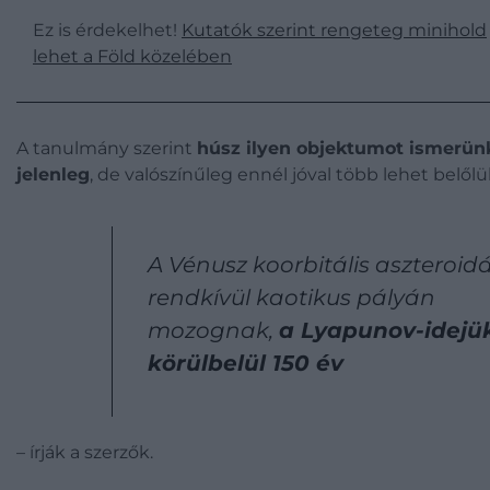
Ez is érdekelhet!
Kutatók szerint rengeteg minihold
lehet a Föld közelében
A tanulmány szerint
húsz ilyen objektumot ismerün
jelenleg
, de valószínűleg ennél jóval több lehet belőlü
A Vénusz koorbitális aszteroidá
rendkívül kaotikus pályán
mozognak,
a Lyapunov-idejü
körülbelül 150 év
– írják a szerzők.