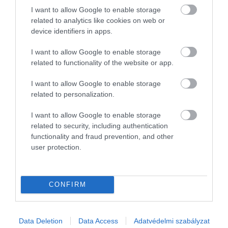
I want to allow Google to enable storage
related to analytics like cookies on web or
– fogalmaznak.
device identifiers in apps.
I want to allow Google to enable storage
related to functionality of the website or app.
Még több érdekesség!
A tudósok új módszerrel
próbálnak rájönni, hogy vajon tényleg volt-e élet a
I want to allow Google to enable storage
Vénuszon
related to personalization.
I want to allow Google to enable storage
related to security, including authentication
functionality and fraud prevention, and other
user protection.
CONFIRM
Data Deletion
Data Access
Adatvédelmi szabályzat