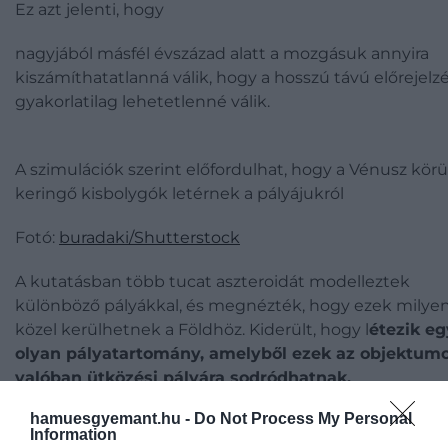
Ez azt jelenti, hogy
nagyjából másfél évszázad alatt a mozgásuk annyira
kiszámíthatatlanná válik, hogy a hosszú távú előrejelz
gyakorlatilag lehetetlenné válik.
A szimulációk szerint előfordulhat, hogy a Vénusz körü
keringő kisbolygók letérnek a pályájukról
Fotó:
buradaki/Shutterstock
A kutatásban több tucat aszteroidát modelleztek
különböző pályákkal, és megnézték, hogy ezek milye
közel kerülhetnek a Földhöz. Kiderült, hogy l
étezik eg
olyan pályatartomány, amelyből ezek az objektum
valóban ütközési pályára sodródhatnak.
hamuesgyemant.hu -
Do Not Process My Personal
Information