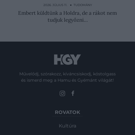
segíthetnek a hasi zsír…
2026. JÚLIUS 11. ● TUDOMÁNY
Embert küldtünk a Holdra, de a rákot nem
tudjuk legyőzni…
Művelődj, szórakozz, kíváncsiskodj, kóstolgass
és ismerd meg a Hamu és Gyémánt világát!
ROVATOK
Kultúra