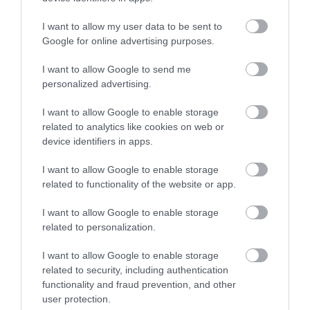
I want to allow my user data to be sent to
Google for online advertising purposes.
Ebből is látszik, hogy a tiszta otthon nem
mindig több takarítószert, drágább
I want to allow Google to send me
eszközöket vagy hosszabb hétvégi
personalized advertising.
rendrakást igényel. Néha elég egyetlen
következetes döntés a bejáratnál, amely
I want to allow Google to enable storage
related to analytics like cookies on web or
mindennap emlékeztet arra, hogy az
device identifiers in apps.
otthon tisztaságát már az első lépéseknél
érdemes megóvni.
I want to allow Google to enable storage
related to functionality of the website or app.
I want to allow Google to enable storage
related to personalization.
I want to allow Google to enable storage
related to security, including authentication
functionality and fraud prevention, and other
user protection.