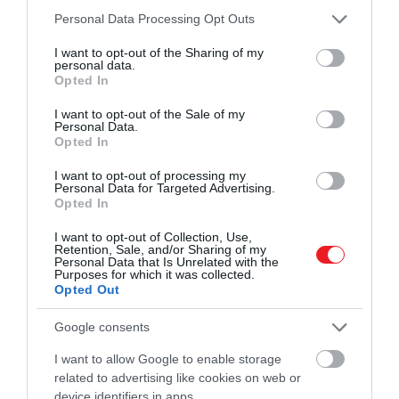
Please note that this website/app uses one or more Google
Personal Data Processing Opt Outs
A saját dolgunkat könnyítjük meg
services and may gather and store information including but
not limited to your visit or usage behaviour. You may click to
I want to opt-out of the Sharing of my
personal data.
Rendezzük be úgy az előszobát, hogy az
grant or deny consent to Google and its third-party tags to
Opted In
egyértelmű átmenet legyen
a külvilág és az
use your data for below specified purposes in below Google
consent section.
otthon nyugalma között: elég egy jól látható
I want to opt-out of the Sale of my
Personal Data.
cipőtartó, egy kis pad vagy szék, ahová le lehet ülni,
Opted In
továbbá egy kosárnyi kényelmes papucs.
Ha a
rendszer egyértelmű, a családtagok és a vendégek
I want to opt-out of processing my
Personal Data for Targeted Advertising.
is könnyebben alkalmazkodnak hozzá.
Opted In
Ez a szokás azért működhet szinte mindenhol, mert
I want to opt-out of Collection, Use,
Retention, Sale, and/or Sharing of my
a takarítás egy részét már a bejáratnál
Personal Data that Is Unrelated with the
Purposes for which it was collected.
megspórolja.
A padló tovább marad tiszta,
Opted Out
ritkábban kell felmosni, a szőnyegekbe kevesebb
por és apró kavics kerül. Családoknál ez látványos
Google consents
változást hozhat, főleg ott, ahol gyerekek játszanak
I want to allow Google to enable storage
a padlón, vagy háziállatok is élnek a lakásban.
related to advertising like cookies on web or
device identifiers in apps.