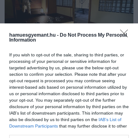
hamuesgyemant.hu -
Do Not Process My Personal
Information
If you wish to opt-out of the sale, sharing to third parties, or
processing of your personal or sensitive information for
Genkan, azaz a japán előszoba
targeted advertising by us, please use the below opt-out
section to confirm your selection. Please note that after your
Fotó:
Applepy / Shutterstock
opt-out request is processed you may continue seeing
interest-based ads based on personal information utilized by
us or personal information disclosed to third parties prior to
your opt-out. You may separately opt-out of the further
Ez is érdekelhet!
disclosure of your personal information by third parties on the
A japán konyhai módszer, amellyel
IAB’s list of downstream participants. This information may
sokkal gyorsabb és egyszerűbb a
also be disclosed by us to third parties on the
IAB’s List of
Downstream Participants
that may further disclose it to other
hétköznapi főzés
third parties.