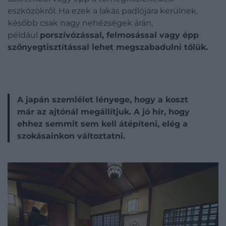
eszközökről
. Ha ezek a lakás padlójára kerülnek,
később
csak
nagy nehézségek árán,
például
po
rszívózással, felmosással vagy épp
szőnyegtisztítással lehet megszabadulni tőlük.
A japán szemlélet lényege, hogy a koszt
már az ajtónál megállítjuk. A jó hír, hogy
ehhez semmit sem kell átépíteni, elég a
szokásainkon változtatni.