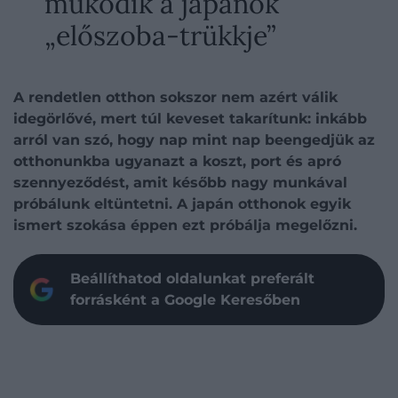
működik a japánok
„előszoba-trükkje”
A rendetlen otthon sokszor nem azért válik
idegörlővé, mert túl keveset takarítunk: inkább
arról van szó, hogy nap mint nap beengedjük az
otthonunkba ugyanazt a koszt, port és apró
szennyeződést, amit később nagy munkával
próbálunk eltüntetni. A japán otthonok egyik
ismert szokása éppen ezt próbálja megelőzni.
Beállíthatod oldalunkat preferált
forrásként a Google Keresőben