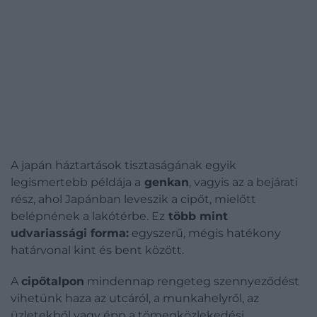
A japán háztartások tisztaságának egyik
legismertebb példája a
genkan
, vagyis az a bejárati
rész, ahol Japánban leveszik a cipőt, mielőtt
belépnének a lakótérbe.
Ez
több mint
udvariassági forma:
egyszerű, mégis hatékony
határvonal kint és bent között.
A
cipőtalpon
mindennap rengeteg szennyeződést
vihetünk haza az utcáról, a munkahelyről, az
üzletekből vagy épp a tömegközlekedési