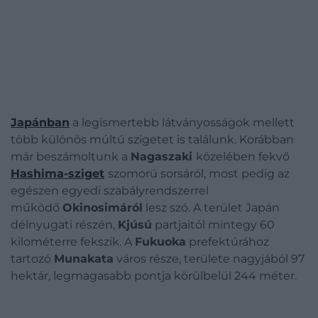
Japánban
a legismertebb látványosságok mellett
több különös múltú szigetet is találunk.
Korábban
már beszámoltunk a
Nagaszaki
közelében fekvő
Hashima-sziget
szomorú sorsáról, most pedig az
egészen egyedi szabályrendszerrel
működő
Okinosimáról
lesz szó. A terület Japán
délnyugati részén,
Kjúsú
partjaitól mintegy 60
kilométerre fekszik. A
Fukuoka
prefektúrához
tartozó
Munakata
város része, területe nagyjából 97
hektár, legmagasabb pontja körülbelül 244 méter.