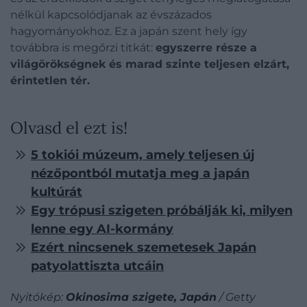
nélkül kapcsolódjanak az évszázados
hagyományokhoz. Ez a japán szent hely így
továbbra is megőrzi titkát:
egyszerre része a
világörökségnek és marad szinte teljesen elzárt,
érintetlen tér.
Olvasd el ezt is!
5 tokiói múzeum, amely teljesen új
nézőpontból mutatja meg a japán
kultúrát
Egy trópusi szigeten próbálják ki, milyen
lenne egy AI-kormány
Ezért nincsenek szemetesek Japán
patyolattiszta utcáin
Nyitókép:
Okinosima szigete, Japán
/ Getty