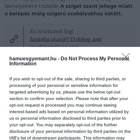
lakhelyeként tisztelik.
A sziget szent jellege miatt
a belépés máig szigorú szabályokhoz kötött.
Ez is tetszeni fog!
Japánba utazol? 13 dolog, ami
megkönnyíti az utat
hamuesgyemant.hu -
Do Not Process My Personal
Information
Aki korábban engedélyt kapott arra, hogy partra
If you wish to opt-out of the sale, sharing to third parties, or
szálljon Okinosimán, annak először
rituálisan meg
processing of your personal or sensitive information for
kellett tisztulnia
. Ez hagyományosan azt jelentette,
targeted advertising by us, please use the below opt-out
section to confirm your selection. Please note that after your
hogy a férfiak levetkőztek, majd a tengerben
opt-out request is processed you may continue seeing
fürödtek meg, mielőtt beléptek volna a szigetre. A
interest-based ads based on personal information utilized by
szabályok között szerepelt az is, hogy a látogatók
us or personal information disclosed to third parties prior to
nem beszélhettek arról, amit ott láttak
vagy
your opt-out. You may separately opt-out of the further
hallottak, és semmit sem vihettek el a szigetről,
disclosure of your personal information by third parties on the
még egy követ, ágat vagy fűszálat sem.
IAB’s list of downstream participants. This information may