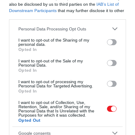
also be disclosed by us to third parties on the
IAB’s List of
Downstream Participants
that may further disclose it to other
third parties.
Please note that this website/app uses one or more Google
Personal Data Processing Opt Outs
services and may gather and store information including but
not limited to your visit or usage behaviour. You may click to
I want to opt-out of the Sharing of my
personal data.
grant or deny consent to Google and its third-party tags to
Opted In
use your data for below specified purposes in below Google
consent section.
I want to opt-out of the Sale of my
Personal Data.
Sokáig évente egyetlen alkalommal, május végén
Opted In
nagyjából 200 férfit engedtek be a szigetre. A
világörökségi
elismerés után azonban ezt az éves
I want to opt-out of processing my
Personal Data for Targeted Advertising.
hagyományt is
felfüggesztették
, így Okinosima ma
Opted In
nem nyilvános úti cél. A leginkább vitatott korlát az,
I want to opt-out of Collection, Use,
hogy
nők nem léphetnek a szigetre
, ám a tilalom
Retention, Sale, and/or Sharing of my
eredetéről nincs egyetlen biztos magyarázat.
Egyes
Personal Data that Is Unrelated with the
Purposes for which it was collected.
értelmezések szerint a veszélyes tengeri út és a régi
Opted Out
társadalmi szerepfelfogás is szerepet játszhatott
benne, más magyarázatok pedig
a menstruációhoz
Google consents