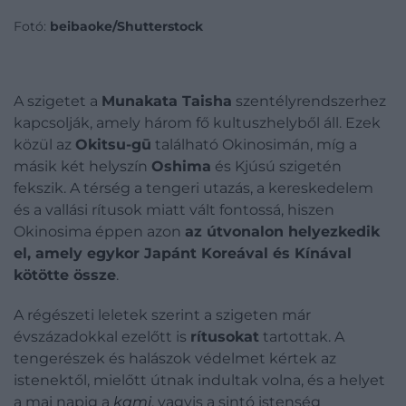
Fotó:
beibaoke/Shutterstock
A szigetet a
Munakata Taisha
szentélyrendszerhez
kapcsolják, amely három fő kultuszhelyből áll. Ezek
közül az
Okitsu-gū
található Okinosimán, míg a
másik két helyszín
Oshima
és Kjúsú szigetén
fekszik. A térség a tengeri utazás, a kereskedelem
és a vallási rítusok miatt vált fontossá, hiszen
Okinosima éppen azon
az útvonalon helyezkedik
el, amely egykor Japánt Koreával és Kínával
kötötte össze
.
A régészeti leletek szerint a szigeten már
évszázadokkal ezelőtt is
rítusokat
tartottak. A
tengerészek és halászok védelmet kértek az
istenektől, mielőtt útnak indultak volna, és a helyet
a mai napig a
kami
, v
agyis a sintó istenség