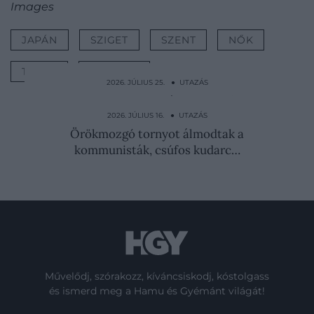
Images
JAPÁN
SZIGET
SZENT
NŐK
TILTÁS
SZABÁLY
2026. JÚLIUS 25. ● UTAZÁS
A foci-vb óta 265 százalékkal nőtt a
népszerűsége ennek a…
2026. JÚLIUS 16. ● UTAZÁS
Örökmozgó tornyot álmodtak a
kommunisták, csúfos kudarc…
Művelődj, szórakozz, kíváncsiskodj, kóstolgass
és ismerd meg a Hamu és Gyémánt világát!