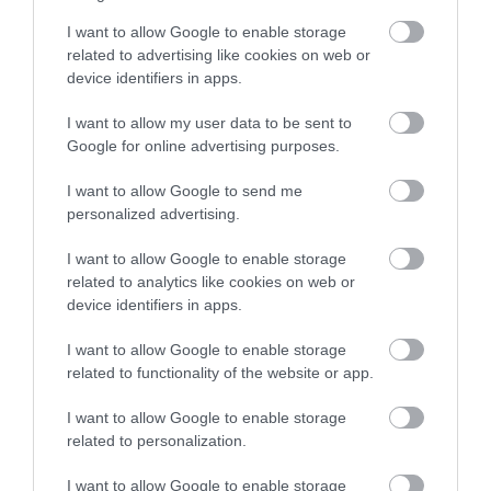
kötik,
mivel a
sintó
vallásban a vér tisztátalan
I want to allow Google to enable storage
dolognak számít. A helyiek a szabályt ma is
related to advertising like cookies on web or
fenntartják, bár Okinosima már a férfi látogatók
device identifiers in apps.
előtt is gyakorlatilag zárva van.
I want to allow my user data to be sent to
Google for online advertising purposes.
Ez is érdekelhet!
Így mentette meg Japán Tokió elődjét a
I want to allow Google to send me
teljes összeomlástól
personalized advertising.
I want to allow Google to enable storage
related to analytics like cookies on web or
device identifiers in apps.
I want to allow Google to enable storage
related to functionality of the website or app.
I want to allow Google to enable storage
related to personalization.
I want to allow Google to enable storage