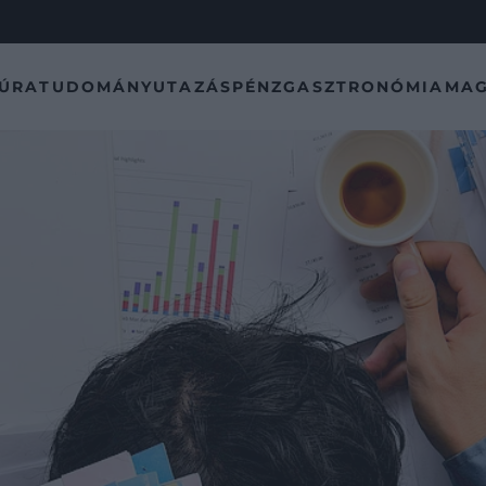
TÚRA
TUDOMÁNY
UTAZÁS
PÉNZ
GASZTRONÓMIA
MAG