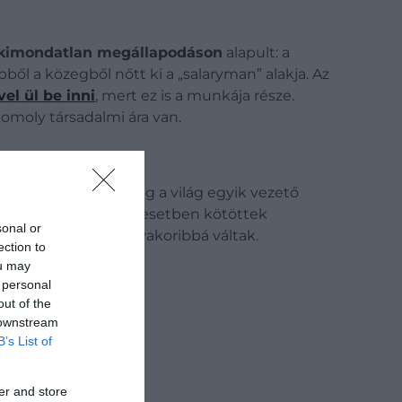
kimondatlan megállapodáson
alapult: a
ből a közegből nőtt ki a „salaryman” alakja. Az
vel ül be inni
, mert ez is a munkája része.
omoly társadalmi ára van.
n erősödött
, az ország a világ egyik vezető
k végétől egyre több esetben kötöttek
sonal or
gok
szintén egyre gyakoribbá váltak.
ection to
ou may
 personal
out of the
 downstream
B’s List of
er and store