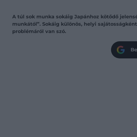
A túl sok munka sokáig Japánhoz kötődő jelenségne
munkától”. Sokáig különös, helyi sajátosságként
problémáról van szó.
Be