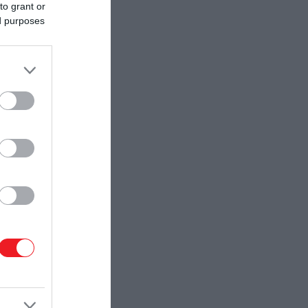
to grant or
ed purposes