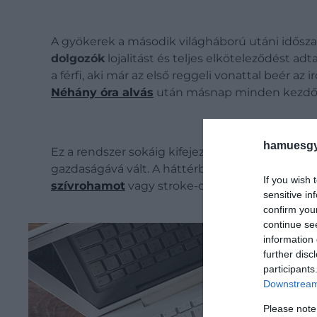
A gyökerek a második világháború utáni idősz
dolgozók
lojalitást és teljes elköteleződést ad
a férfi, aki már az első reggeli vonattal beér az
Néhány óra alvás
után másnap minden kezdődik
hamuesgy
Ez a rendszer sokáig kifejezetten működőképes
gazdaságává vált. A háttérben azonban már k
If you wish 
szívrohamot
vagy stroke-ot a túlzott munkate
sensitive in
confirm you
continue se
information 
further disc
participants
Downstream 
Please note