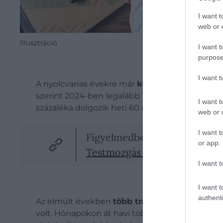
I want t
web or d
Illusztráció
I want t
purpose
I want 
A nyolcvanas évekre már
külön megnevezést k
szerint 2024-ben legalább 1304 ilyen esetet jeg
I want t
százaléka dolgozik heti 60 óránál többet.
web or d
I want t
Figyelmedbe ajánljuk!
or app.
Testmozgás munka közben: 5 e
I want t
I want t
authenti
Az elmúlt években
több tragikus történet
is n
volt. Hónapokon át havi több mint 100 óra túlór