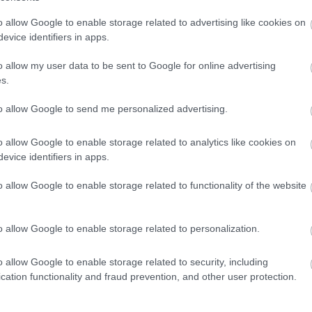
o allow Google to enable storage related to advertising like cookies on
evice identifiers in apps.
o allow my user data to be sent to Google for online advertising
s.
to allow Google to send me personalized advertising.
apott a jelenség
, de a helyzet azóta sem oldódott me
yeztek fel.
A hosszú munkaidő ma is általános
: a férf
o allow Google to enable storage related to analytics like cookies on
evice identifiers in apps.
o allow Google to enable storage related to functionality of the website
gyszerű, de hatásos gyakorlat home office mell
o allow Google to enable storage related to personalization.
o allow Google to enable storage related to security, including
cation functionality and fraud prevention, and other user protection.
agy nyilvánosságot kapott. Közülük az egyik legismerte
át végzett, közben alig aludt. Halála után
a munkahelyét