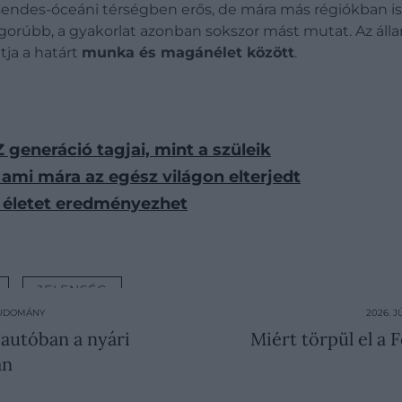
sendes-óceáni térségben erős, de mára más régiókban i
rúbb, a gyakorlat azonban sokszor mást mutat. Az állan
ja a határt
munka és magánélet között
.
generáció tagjai, mint a szüleik
 ami mára az egész világon elterjedt
b életet eredményezhet
JELENSÉG
TUDOMÁNY
2026. 
 autóban a nyári
Miért törpül el a 
an