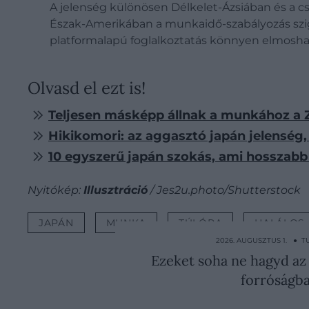
A jelenség különösen Délkelet-Ázsiában és a c
Észak-Amerikában a munkaidő-szabályozás szigo
platformalapú foglalkoztatás könnyen elmoshat
Olvasd el ezt is!
Teljesen másképp állnak a munkához a Z 
Hikikomori: az aggasztó japán jelenség,
10 egyszerű japán szokás, ami hosszab
Nyitókép:
Illusztráció
/ Jes2u.photo/Shutterstock
JAPÁN
MUNKA
TÚLÓRA
HALÁLOS
2026. AUGUSZTUS 1. ● 
Ezeket soha ne hagyd az
forróságb