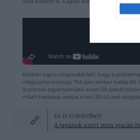
vitát indított el. A japán kormány azóta prób
Közben egyre világosabb lett, hogy a problé
világszerte mintegy 745 ezer ember halála áll
A számok egyértelműek: a heti 55 óránál többet
miatti halálozás esélye a heti 35-40 órát dolgo
Ez is érdekelhet!
A japánok ezért nem igazán h