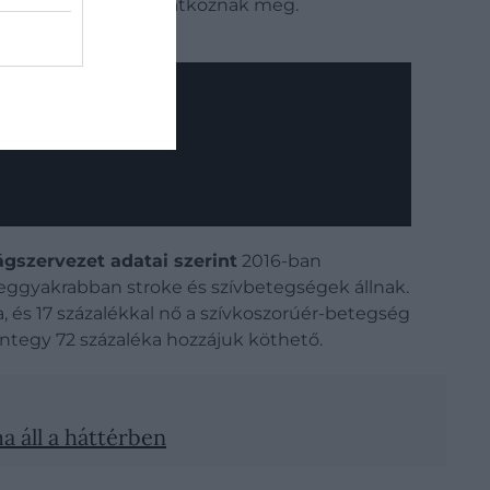
n és egyenetlenül mutatkoznak meg.
gszervezet adatai szerint
2016-ban
leggyakrabban stroke és szívbetegségek állnak.
 és 17 százalékkal nő a szívkoszorúér-betegség
integy 72 százaléka hozzájuk köthető.
 áll a háttérben