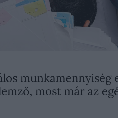
alálos munkamennyiség 
llemző, most már az egé