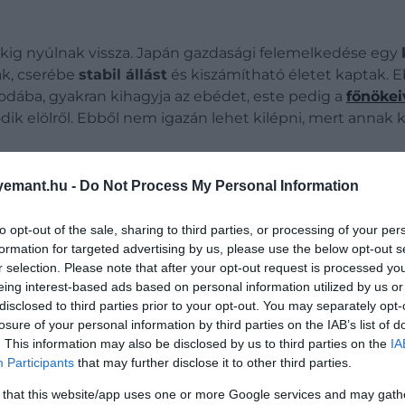
akig nyúlnak vissza. Japán gazdasági felemelkedése egy
tak, cserébe
stabil állást
és kiszámítható életet kaptak. Eb
 irodába, gyakran kihagyja az ebédet, este pedig a
főnökei
 elölről. Ebből nem igazán lehet kilépni, mert annak k
emant.hu -
Do Not Process My Personal Information
 volt,
emeli ki
az IFLScience.
Japán gazdasága gyorsa
orán megjelentek a
figyelmeztető jelek
. Az 1960-as éve
to opt-out of the sale, sharing to third parties, or processing of your per
rheléshez. A súlyos
stresszhez
kapcsolódó
öngyilkossá
formation for targeted advertising by us, please use the below opt-out s
r selection. Please note that after your opt-out request is processed y
eing interest-based ads based on personal information utilized by us or
disclosed to third parties prior to your opt-out. You may separately opt-
losure of your personal information by third parties on the IAB’s list of
. This information may also be disclosed by us to third parties on the
IA
Participants
that may further disclose it to other third parties.
 that this website/app uses one or more Google services and may gath