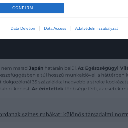
ál változtatni a munkakultúrán, de az eredmények lassa
CONFIRM
Data Deletion
Data Access
Adatvédelmi szabályzat
ma nem marad
Japán
határain belül.
Az Egészségügyi Vilá
t összefüggésben a túl hosszú munkaidővel, a háttérben 
 dolgozóknál 35 százalékkal nagyobb a stroke kockázata,
zókhoz képest.
Az érintettek
többsége férfi, az esetek m
ordanak színes ruhákat: különös társadalmi norma