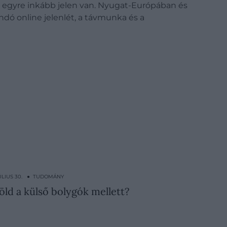
s egyre inkább jelen van. Nyugat-Európában és
dó online jelenlét, a távmunka és a
JÚLIUS 30. ● TUDOMÁNY
Föld a külső bolygók mellett?