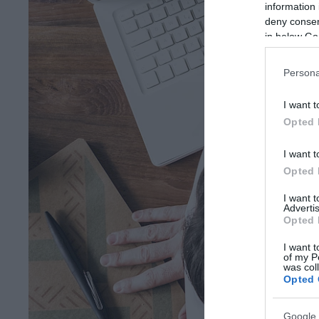
information 
deny consent
in below Go
Persona
I want t
Opted 
I want t
Opted 
I want 
Advertis
Opted 
I want t
of my P
was col
Opted 
Google 