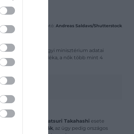
Fotó:
Andreas Saldavs/Shutterstock
g. A japán egészségügyi minisztérium adatai
iak több mint 10 százaléka, a nők több mint 4
é
bb egy 24 éves nő,
Matsuri Takahashi
esete
 felelősségre vonták
, az ügy pedig országos