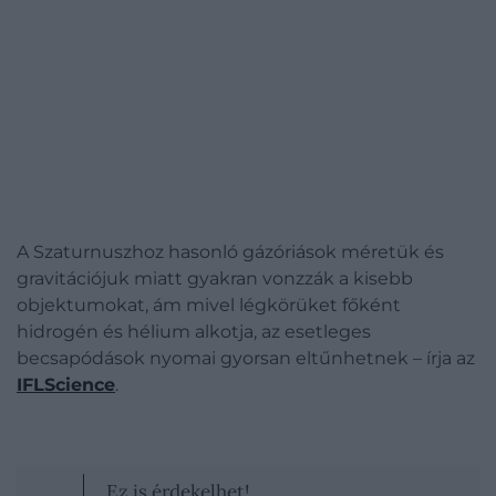
A Szaturnuszhoz hasonló gázóriások méretük és
gravitációjuk miatt gyakran vonzzák a kisebb
objektumokat, ám mivel légkörüket főként
hidrogén és hélium alkotja, az esetleges
becsapódások nyomai gyorsan eltűnhetnek – írja az
IFLScience
.
Ez is érdekelhet!