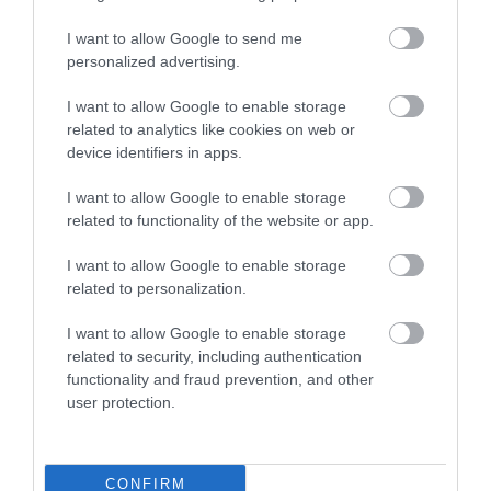
becsapódási rátája nagyjából megegyezik a
Földével – ami igazán izgalmas megállapítás
I want to allow Google to send me
personalized advertising.
– mondta még 2013-ban
Linda Spilker
, a NASA
I want to allow Google to enable storage
Cassini-programjának tudományos vezetője.
related to analytics like cookies on web or
device identifiers in apps.
A mostani villanás hasonlít azokra, amelyeket már
többször is rögzítettek a Jupiter esetében. A PVOL
I want to allow Google to enable storage
egyelőre nem erősítette meg az eseményt, de
related to functionality of the website or app.
reméli, hogy más felvételek segítségével
I want to allow Google to enable storage
hamarosan sikerül igazolni:
related to personalization.
I want to allow Google to enable storage
valóban láthattuk az első dokumentált
related to security, including authentication
aszteroidabecsapódást a Szaturnuszon.
functionality and fraud prevention, and other
user protection.
Olvasd el ezt is!
Fény derült a Naprendszer 9.
CONFIRM