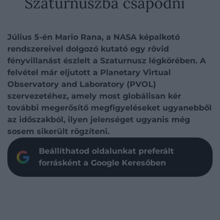
Szaturnuszba csapódni
Július 5-én Mario Rana, a NASA képalkotó
rendszereivel dolgozó kutató egy rövid
fényvillanást észlelt a Szaturnusz légkörében. A
felvétel már eljutott a Planetary Virtual
Observatory and Laboratory (PVOL)
szervezetéhez, amely most globálisan kér
további megerősítő megfigyeléseket ugyanebből
az időszakból, ilyen jelenséget ugyanis még
sosem sikerült rögzíteni.
Beállíthatod oldalunkat preferált
forrásként a Google Keresőben