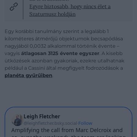
Egyre biztosabb, hogy nincs élet a
Szaturnusz holdján
Egy korábbi tanulmány szerint a legalább 1
kilométeres átmérőjű objektumok becsapódása
nagyjából 0,0032 alkalommal történik évente –
vagyis
átlagosan 3125 évente egyszer
. A kisebb
ütközések azonban gyakoriak, ezekre utalhatnak
például a Cassini által megfigyelt fodrozódások a
planéta gyűrűiben
.