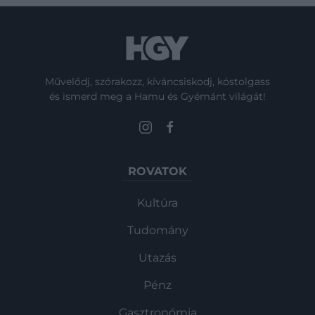
Művelődj, szórakozz, kíváncsiskodj, kóstolgass
és ismerd meg a Hamu és Gyémánt világát!
ROVATOK
Kultúra
Tudomány
Utazás
Pénz
Gasztronómia