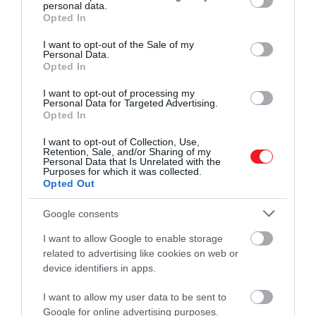
personal data.
grant or deny consent to Google and its third-party tags to
Opted In
use your data for below specified purposes in below Google
consent section.
I want to opt-out of the Sale of my
Personal Data.
Opted In
I want to opt-out of processing my
Personal Data for Targeted Advertising.
Opted In
I want to opt-out of Collection, Use,
Még több érdekesség!
Retention, Sale, and/or Sharing of my
Personal Data that Is Unrelated with the
A Jupiter helyett a Szaturnusz jeges
Purposes for which it was collected.
holdján kutat majd élet után a NASA
Opted Out
robotja
Google consents
I want to allow Google to enable storage
related to advertising like cookies on web or
device identifiers in apps.
Az új eredmények azt sugallják, hogy a
I want to allow my user data to be sent to
Szaturnuszt érő kisebb részecskék
Google for online advertising purposes.