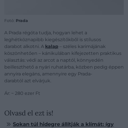
Fotó:
Prada
A Prada régóta tudja, hogyan lehet a
leghétköznapibb kiegészítőkből is stílusos
darabot alkotni. A
kalap
– széles karimájának
köszönhetően – kánikulában kifejezetten praktikus
választás: védi az arcot a naptól, könnyedén
beilleszthető a nyári ruhatárba, közben pedig éppen
annyira elegáns, amennyire egy Prada-
darabtól azt elvárjuk.
Ár:
~
280 ezer Ft
Olvasd el ezt is!
Sokan túl hidegre állítják a klímát: így