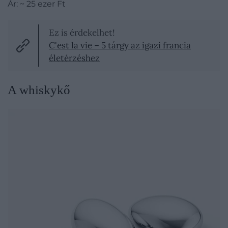
Ár:
~
25 ezer Ft
Ez is érdekelhet!
C'est la vie – 5 tárgy az igazi francia
életérzéshez
A whiskykő