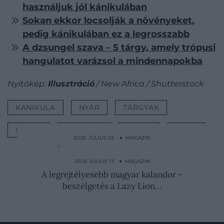
használjuk jól kánikulában
Sokan ekkor locsolják a növényeket,
pedig kánikulában ez a legrosszabb
A dzsungel szava – 5 tárgy, amely trópusi
hangulatot varázsol a mindennapokba
Nyitókép:
Illusztráció
/ New Africa / Shutterstock
KÁNIKULA
NYÁR
TÁRGYAK
STÍLUS
HÍRLEVÉL
HŰTÉS
LISTA
2026. JÚLIUS 23. ● MAGAZIN
Útra készen: 5 tárgy, amellyel
stílusosabban indulhatunk…
2026. JÚLIUS 17. ● MAGAZIN
A legrejtélyesebb magyar kalandor –
beszélgetés a Lazy Lion…