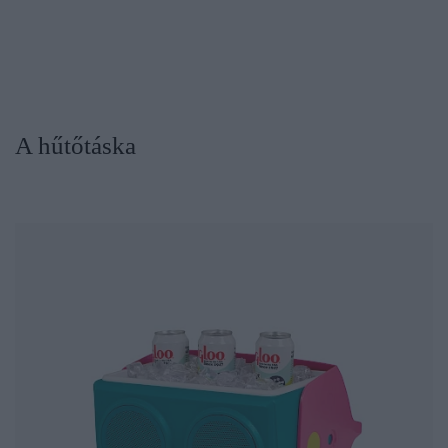
A hűtőtáska