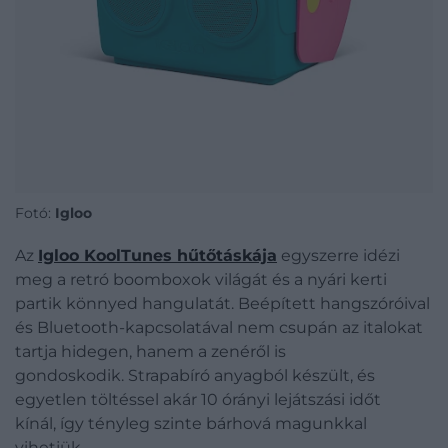
Fotó:
Igloo
Az
Igloo KoolTunes hűtőtáskája
egyszerre idézi
meg a retró boomboxok világát és a nyári kerti
partik könnyed hangulatát. Beépített hangszóróival
és Bluetooth-kapcsolatával nem csupán az italokat
tartja hidegen, hanem a zenéről is
gondoskodik. Strapabíró anyagból készült, és
egyetlen töltéssel akár 10 órányi lejátszási időt
kínál, így tényleg szinte bárhová magunkkal
vihetjük.