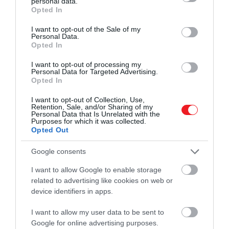
personal data.
ízvilága változatlan marad. Az Aurelian Barbry SKY
grant or deny consent to Google and its third-party tags to
Opted In
use your data for below specified purposes in below Google
Bar kollekciójához tartozó darabok szoborszerű,
consent section.
aszimmetrikus formáikkal a kortárs
I want to opt-out of the Sale of my
Personal Data.
skandináv dizájn szépségét és praktikumát
Opted In
egyszerre képviselik.
I want to opt-out of processing my
Personal Data for Targeted Advertising.
Ár:
~
20 ezer Ft
Opted In
A ventilátor
I want to opt-out of Collection, Use,
Retention, Sale, and/or Sharing of my
Personal Data that Is Unrelated with the
Purposes for which it was collected.
Opted Out
Google consents
I want to allow Google to enable storage
related to advertising like cookies on web or
device identifiers in apps.
I want to allow my user data to be sent to
Google for online advertising purposes.