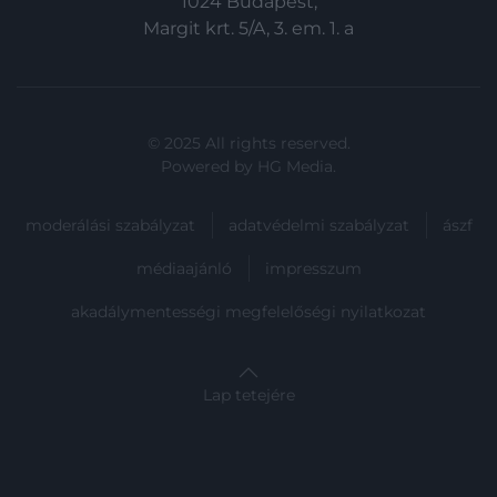
1024 Budapest,
Margit krt. 5/A, 3. em. 1. a
© 2025 All rights reserved.
Powered by
HG Media
.
moderálási szabályzat
adatvédelmi szabályzat
ászf
médiaajánló
impresszum
akadálymentességi megfelelőségi nyilatkozat
Lap tetejére