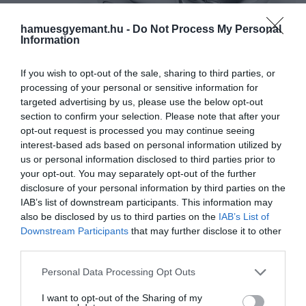
hamuesgyemant.hu -
Do Not Process My Personal
Information
If you wish to opt-out of the sale, sharing to third parties, or
processing of your personal or sensitive information for
targeted advertising by us, please use the below opt-out
section to confirm your selection. Please note that after your
opt-out request is processed you may continue seeing
interest-based ads based on personal information utilized by
us or personal information disclosed to third parties prior to
your opt-out. You may separately opt-out of the further
disclosure of your personal information by third parties on the
IAB’s list of downstream participants. This information may
also be disclosed by us to third parties on the
IAB’s List of
Downstream Participants
that may further disclose it to other
Fotó:
Westwing
third parties.
A
Georg Jensen rozsdamentes acél whiskykövei
a
Please note that this website/app uses one or more Google
Personal Data Processing Opt Outs
jég elegáns alternatívái: hűvösen tartják az italt
services and may gather and store information including but
anélkül, hogy felvizeznék, így a whisky karaktere és
not limited to your visit or usage behaviour. You may click to
I want to opt-out of the Sharing of my