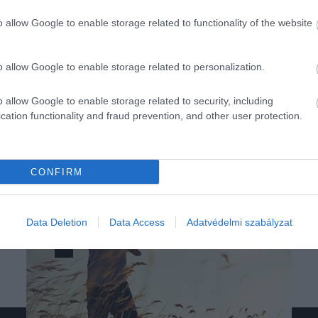
o allow Google to enable storage related to functionality of the website
o allow Google to enable storage related to personalization.
o allow Google to enable storage related to security, including
cation functionality and fraud prevention, and other user protection.
CONFIRM
Data Deletion
Data Access
Adatvédelmi szabályzat
1
2
3
4
5
…
16
Következő