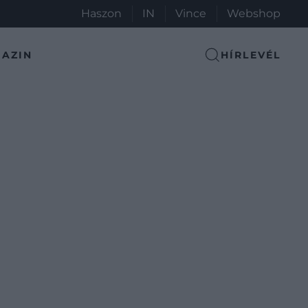
Haszon
IN
Vince
Webshop
AZIN
HÍRLEVÉL