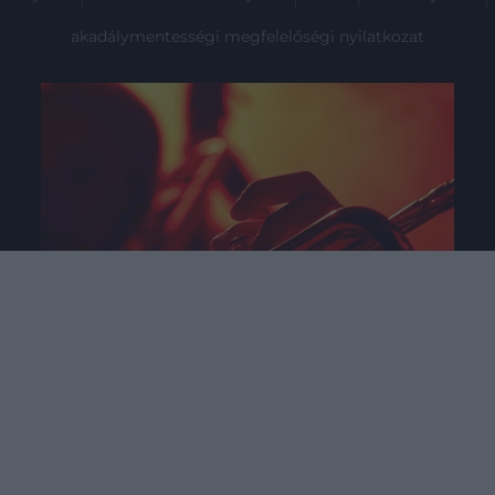
akadálymentességi megfelelőségi nyilatkozat
2026. MÁJUS 28. ● HAMU ÉS GYÉMÁNT
Jazzre hangolva – 5 tárgy a