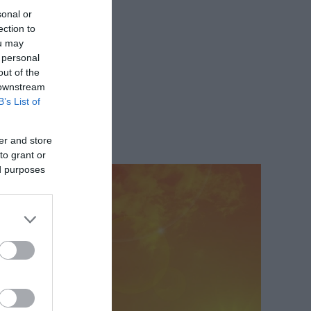
sonal or
ection to
ou may
 personal
out of the
 downstream
B’s List of
er and store
to grant or
ed purposes