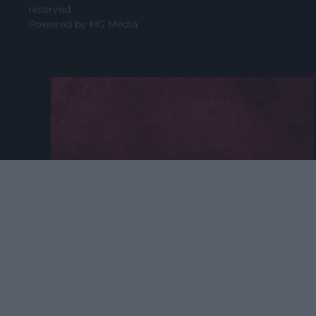
reserved.
Powered by
HG Media
.
2026. JÚNIUS 4. ● HAMU ÉS GYÉMÁNT