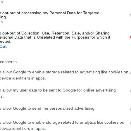
In
2026. JÚLIUS 9. ● HAMU ÉS GYÉMÁNT
to opt-out of processing my Personal Data for Targeted
A labdajátékok királynője:
ing.
Amikor nyaranta elérkezik a
In
5 tárgy a
wimbledoni torna ideje, a tenisz
o opt-out of Collection, Use, Retention, Sale, and/or Sharing
azonnal többé válik egy népszerű
teniszrajongóknak
ersonal Data that Is Unrelated with the Purposes for which it
sportágnál: órákon át tartó
lected.
Out
HAMU ÉS GYÉMÁNT
küzdelmek a pályán, egy nagy adag
régimódi luxus és pezsgő nyári
hangulat. A most következő tárgyak
consents
nem ígérik, hogy jobban fog menni
o allow Google to enable storage related to advertising like cookies on
a szerva…
evice identifiers in apps.
o allow my user data to be sent to Google for online advertising
s.
to allow Google to send me personalized advertising.
o allow Google to enable storage related to analytics like cookies on
evice identifiers in apps.