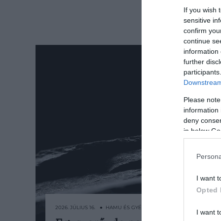
If you wish 
sensitive in
confirm you
continue se
information 
further disc
participants
Downstream 
Please note
information 
deny consent
in below Go
Persona
I want t
Opted 
2026. JÚLIUS 16. ● HAMU ÉS GYÉMÁNT
I want t