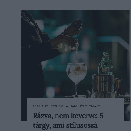
2026. AUGUSZTUS 6. ● HAMU ÉS GYÉMÁNT
Rázva, nem keverve: 5
Kevés elegánsabb program
tárgy, ami stílusossá
képzelhető el a minőségi