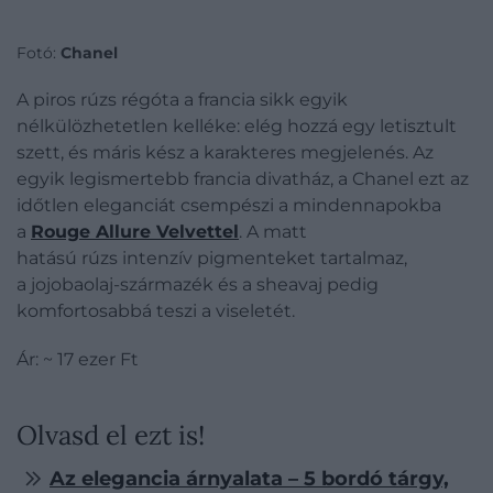
Fotó:
Chanel
A piros rúzs régóta a francia sikk egyik
nélkülözhetetlen kelléke: elég hozzá egy letisztult
szett, és máris kész a karakteres megjelenés. Az
egyik legismertebb francia divatház, a Chanel ezt az
időtlen eleganciát csempészi a mindennapokba
a
Rouge Allure Velvettel
. A matt
hatású rúzs intenzív pigmenteket tartalmaz,
a jojobaolaj-származék és a sheavaj pedig
komfortosabbá teszi a viseletét.
Ár: ~ 17 ezer Ft
Olvasd el ezt is!
Az elegancia árnyalata – 5 bordó tárgy,