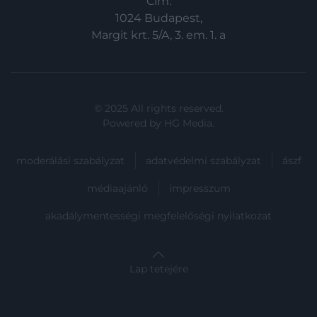
Cím:
1024 Budapest,
Margit krt. 5/A, 3. em. 1. a
© 2025 All rights reserved.
Powered by
HG Media
.
moderálási szabályzat
adatvédelmi szabályzat
ászf
médiaajánló
impresszum
akadálymentességi megfelelőségi nyilatkozat
Lap tetejére