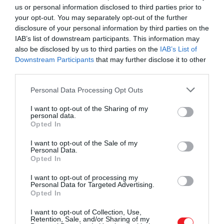
us or personal information disclosed to third parties prior to
your opt-out. You may separately opt-out of the further
disclosure of your personal information by third parties on the
IAB’s list of downstream participants. This information may
also be disclosed by us to third parties on the
IAB’s List of
Downstream Participants
that may further disclose it to other
third parties.
Fotó:
Celine
Please note that this website/app uses one or more Google
Personal Data Processing Opt Outs
services and may gather and store information including but
A
Celine Arc
not limited to your visit or usage behaviour. You may click to
I want to opt-out of the Sharing of my
personal data.
grant or deny consent to Google and its third-party tags to
de Triomphe charmja
azoknak készült,
Opted In
use your data for below specified purposes in below Google
akik rajonganak Párizsért. Az aranyszínű sárgarézből
consent section.
I want to opt-out of the Sale of my
készült medál a francia
Personal Data.
főváros Diadalívének motívumát idézi, amely hosszú
Opted In
évek óta a divatház szimbóluma. Karkötőn vagy
I want to opt-out of processing my
nyakláncon is viselhető.
Personal Data for Targeted Advertising.
Opted In
Ár: ~ 132 ezer Ft
I want to opt-out of Collection, Use,
Retention, Sale, and/or Sharing of my