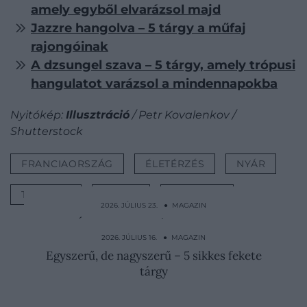
amely egyből elvarázsol majd
Jazzre hangolva – 5 tárgy a műfaj
rajongóinak
A dzsungel szava – 5 tárgy, amely trópusi
hangulatot varázsol a mindennapokba
Nyitókép:
Illusztráció
/ Petr Kovalenkov /
Shutterstock
FRANCIAORSZÁG
ÉLETÉRZÉS
NYÁR
TÁRGYAK
STÍLUS
HÍRLEVÉL
2026. JÚLIUS 23. ● MAGAZIN
Útra készen: 5 tárgy, amellyel
stílusosabban indulhatunk…
2026. JÚLIUS 16. ● MAGAZIN
Egyszerű, de nagyszerű – 5 sikkes fekete
tárgy