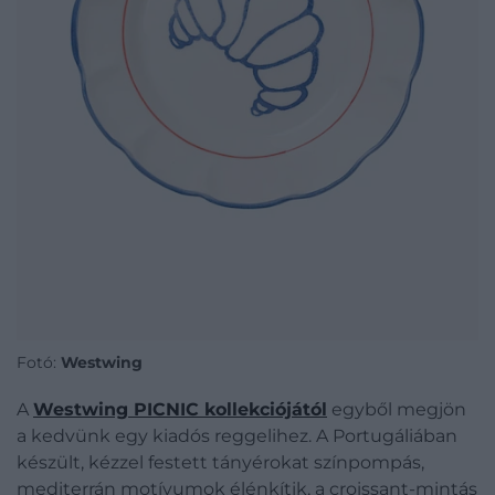
Fotó:
Westwing
A
Westwing PICNIC kollekciójától
egyből megjön
a kedvünk egy kiadós reggelihez. A Portugáliában
készült, kézzel festett tányérokat színpompás,
mediterrán motívumok élénkítik, a croissant-mintás