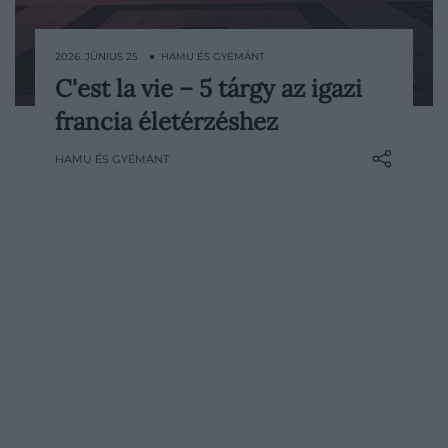
2026. JÚNIUS 25. ● HAMU ÉS GYÉMÁNT
C'est la vie – 5 tárgy az igazi
Akik jártak már Franciaországban, azok
francia életérzéshez
örökre szívükbe zárják az élményt. Ezt az
életérzést azonban itthon is
HAMU ÉS GYÉMÁNT
megidézhetjük. Ezért olyan tárgyakat
gyűjtöttünk most össze, amelyek kicsit
elhozzák nekünk ezt a hangulatot.