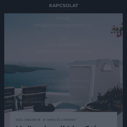
KAPCSOLAT
Email:
info@hamuesgyemant.hu
Cím:
1024 Budapest,
Margit krt. 5/A, 3. em. 1. a
© 2025 All rights reserved.
Powered by
HG Media
.
moderálási szabályzat
adatvédelmi szabályzat
ászf
médiaajánló
impresszum
2024. JANUÁR 18. ● HAMU ÉS GYÉMÁNT
akadálymentességi megfelelőségi nyilatkozat