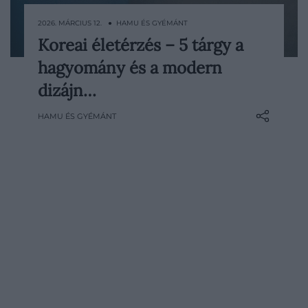
2026. MÁRCIUS 12. ● HAMU ÉS GYÉMÁNT
Koreai életérzés – 5 tárgy a
A dél-koreai kultúra globális hatása ma
hagyomány és a modern
már jóval túlmutat a K-popon vagy a
street foodon. A távol-keleti ország a
dizájn…
lakberendezésben és a divatban is egyre
HAMU ÉS GYÉMÁNT
hangsúlyosabb szereplő, akár
hagyományos motívumaikon, akár kortárs
formáikon keresztül. Az alábbi…