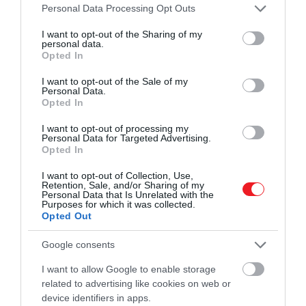
Please note that this website/app uses one or more Google
Personal Data Processing Opt Outs
services and may gather and store information including but
2026. FEBRUÁR 1. ● OLÁH-BEBESI BORBÁLA
not limited to your visit or usage behaviour. You may click to
I want to opt-out of the Sharing of my
personal data.
10 skandináv szokás, ami
grant or deny consent to Google and its third-party tags to
Opted In
Évek óta ugyanaz a néhány ország
use your data for below specified purposes in below Google
békésebbé teheti a
bukkan fel a legboldogabb államok
consent section.
I want to opt-out of the Sale of my
Personal Data.
listájának élén: Finnország, Dánia,
mindennapjainkat
Opted In
Norvégia, Svédország. A magyarázatot
OLÁH-BEBESI BORBÁLA
nem egyetlen tényezőben kell
I want to opt-out of processing my
Personal Data for Targeted Advertising.
keresnünk, sokkal inkább egy olyan
Opted In
mindennapi ritmusban, amely tudatosan
lassít, és nem engedi, hogy a…
I want to opt-out of Collection, Use,
Retention, Sale, and/or Sharing of my
Personal Data that Is Unrelated with the
Purposes for which it was collected.
Opted Out
Google consents
I want to allow Google to enable storage
related to advertising like cookies on web or
device identifiers in apps.