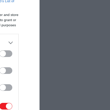
B’s List of
er and store
to grant or
ed purposes