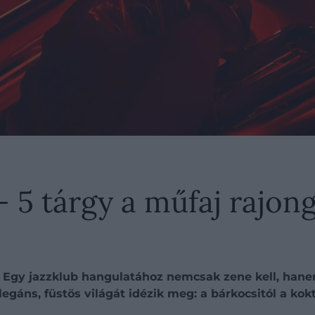
– 5 tárgy a műfaj rajon
 Egy jazzklub hangulatához nemcsak zene kell, hanem
egáns, füstös világát idézik meg: a bárkocsitól a kok