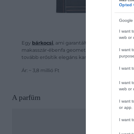
Opted 
Google 
I want t
web or d
Egy
bárkocsi
, ami garantáltan megalapozza az e
I want t
makasszár-ébenfa geometrikus erezetét, miközb
purpose
tovább erősítik elegáns karakterét. A három ny
I want 
Ár: ~ 3,8 millió Ft
I want t
web or d
A parfüm
I want t
or app.
I want t
I want t