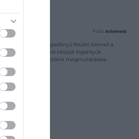
Fotó:
Artemest
 halk jazz szól. A magasfényű felület kiemeli a
a természetes szarvból készült fogantyúk
gjeink vagy bárkiegészítőink megmutatására.