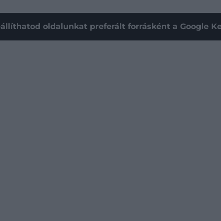
állíthatod oldalunkat preferált forrásként a Google 