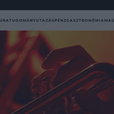
TÚRA
TUDOMÁNY
UTAZÁS
PÉNZ
GASZTRONÓMIA
MAG