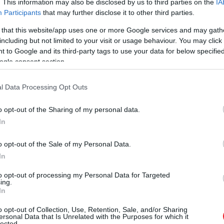
. This information may also be disclosed by us to third parties on the
IA
Participants
that may further disclose it to other third parties.
 that this website/app uses one or more Google services and may gath
including but not limited to your visit or usage behaviour. You may click 
 to Google and its third-party tags to use your data for below specifi
ogle consent section.
l Data Processing Opt Outs
o opt-out of the Sharing of my personal data.
In
o opt-out of the Sale of my Personal Data.
In
to opt-out of processing my Personal Data for Targeted
ing.
In
o opt-out of Collection, Use, Retention, Sale, and/or Sharing
ersonal Data that Is Unrelated with the Purposes for which it
lected.