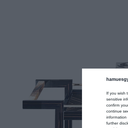
hamuesgy
If you wish 
sensitive in
confirm you
continue se
information 
further disc