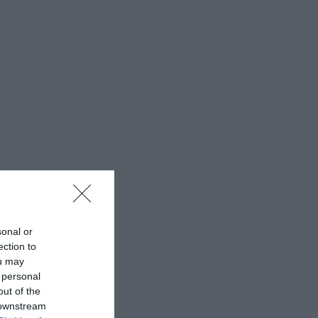
sonal or
ection to
ou may
 personal
out of the
 downstream