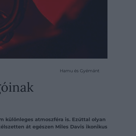
Hamu és Gyémánt
góinak
 különleges atmoszféra is. Ezúttal olyan
télszetten át egészen Miles Davis ikonikus