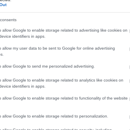
Out
consents
o allow Google to enable storage related to advertising like cookies on
evice identifiers in apps.
st hangulatát – különösen akkor, ha a finom italok mellé
o allow my user data to be sent to Google for online advertising
en a 24 karátos arannyal bevont sárgaréz részletek és 
s.
itott polc egyszerre alkalmas tárolásra és kedvenc üve
to allow Google to send me personalized advertising.
o allow Google to enable storage related to analytics like cookies on
evice identifiers in apps.
o allow Google to enable storage related to functionality of the website
o allow Google to enable storage related to personalization.
o allow Google to enable storage related to security, including