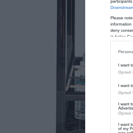
participants
Downstream 
Please note
information 
deny consent
in below Go
Persona
I want t
Opted 
I want t
Opted 
I want 
Advertis
Opted 
I want t
of my P
was col