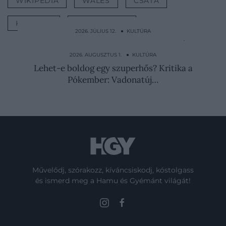
WIKIPÉDIA
WALES
CSATA
KRÓNIKA
TÖRTÉNELEM
2026. JÚLIUS 12. ● KULTÚRA
Megmérgezték, lelőtték, folyóba dobták:
Raszputyin életénél…
2026. AUGUSZTUS 1. ● KULTÚRA
Lehet-e boldog egy szuperhős? Kritika a
Pókember: Vadonatúj…
Művelődj, szórakozz, kíváncsiskodj, kóstolgass
és ismerd meg a Hamu és Gyémánt világát!