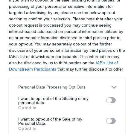
formában
,
J. Beverley Smith
történész pedig
processing of your personal or sensitive information for
Llywelynről szóló monográfiájában kifejezetten
targeted advertising by us, please use the below opt-out
section to confirm your selection. Please note that after your
óvatosságra int ezzel az értelmezéssel kapcsolatban.
opt-out request is processed you may continue seeing
interest-based ads based on personal information utilized by
Ez is érdekelhet!
us or personal information disclosed to third parties prior to
Az utolsó vacsora titkai: 6 rejtett
your opt-out. You may separately opt-out of the further
disclosure of your personal information by third parties on the
szimbólum a világ egyik legismertebb
IAB’s list of downstream participants. This information may
festményén
also be disclosed by us to third parties on the
IAB’s List of
Downstream Participants
that may further disclose it to other
third parties.
Please note that this website/app uses one or more Google
Personal Data Processing Opt Outs
A leírást még gyanúsabbá teszi, hogy Walter of
services and may gather and store information including but
Guisborough
egy másik híres csatáról
, az 1297-es
not limited to your visit or usage behaviour. You may click to
I want to opt-out of the Sharing of my
Stirling Bridge-i ütközetről
is beszámolt
. Ott az
personal data.
grant or deny consent to Google and its third-party tags to
Opted In
angolok szintén egy hídnál kerültek nehéz
use your data for below specified purposes in below Google
helyzetbe, és felmerült egy alternatív átkelési
consent section.
I want to opt-out of the Sale of my
Personal Data.
lehetőség. A walesi történet mintha ennek fordított
Opted In
változata lenne: amit az angolok Skóciában nem