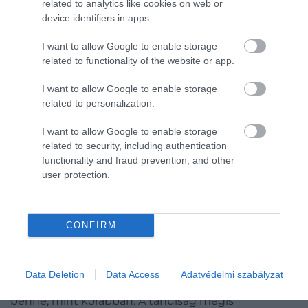
related to analytics like cookies on web or
Amit nem tanítottak az iskolában:
device identifiers in apps.
Shakespeare eltűnése és nyomasztó
halála
I want to allow Google to enable storage
related to functionality of the website or app.
A modern félreértés elterjedéséhez nagy
I want to allow Google to enable storage
mértékben hozzájárult a
Wikipédia
is. A csatáról
related to personalization.
szóló angol nyelvű szócikk 2006 után sokáig
I want to allow Google to enable storage
látványos részletességgel közölte a vitatott verziót,
related to security, including authentication
miközben a források megjelölése gyenge volt, és
functionality and fraud prevention, and other
több adat – például a csapatlétszámok – nem
user protection.
vezethető vissza megbízható középkori forrásra. A
történet így továbbélt blogokban, videókban és
ismeretterjesztő anyagokban, miközben
a
CONFIRM
semmilyen módon nem bizonyítható részletek
egyre inkább kész tényként kezdtek tovább
élni.
A Wikipédia-szócikket azóta átdolgozták, a túl
Data Deletion
Data Access
Adatvédelmi szabályzat
részletes csataleírás pedig már nem úgy szerepel
benne, mint korábban. A tanulság mégis