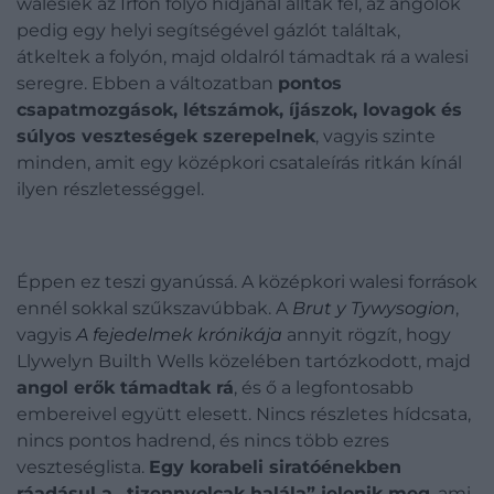
walesiek az Irfon folyó hídjánál álltak fel, az angolok
pedig egy helyi segítségével gázlót találtak,
átkeltek a folyón, majd oldalról támadtak rá a walesi
seregre.
Ebben a változatban
pontos
csapatmozgások, létszámok, íjászok, lovagok és
súlyos veszteségek szerepelnek
, vagyis szinte
minden, amit egy középkori csataleírás ritkán kínál
ilyen részletességgel.
Éppen ez teszi gyanússá. A középkori walesi források
ennél sokkal szűkszavúbbak. A
Brut y Tywysogion
,
vagyis
A fejedelmek krónikája
annyit rögzít, hogy
Llywelyn Builth Wells közelében tartózkodott, majd
angol erők támadtak rá
, és ő a legfontosabb
embereivel együtt elesett. Nincs részletes hídcsata,
nincs pontos hadrend, és nincs több ezres
veszteséglista.
Egy korabeli siratóénekben
ráadásul a „tizennyolcak halála” jelenik meg
, ami