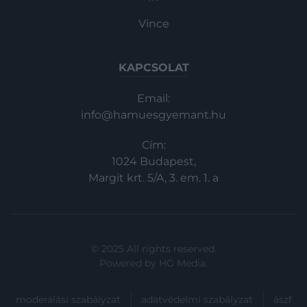
Vince
KAPCSOLAT
Email:
info@hamuesgyemant.hu
Cím:
1024 Budapest,
Margit krt. 5/A, 3. em. 1. a
© 2025 All rights reserved.
Powered by
HG Media
.
moderálási szabályzat
adatvédelmi szabályzat
ászf