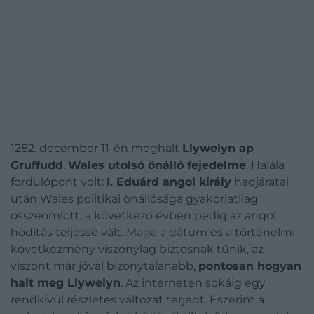
1282. december 11-én meghalt
Llywelyn ap
Gruffudd
,
Wales utolsó önálló fejedelme
. Halála
fordulópont volt:
I. Eduárd angol király
hadjáratai
után Wales politikai önállósága gyakorlatilag
összeomlott, a következő évben pedig az angol
hódítás teljessé vált. Maga a dátum és a történelmi
következmény viszonylag biztosnak tűnik, az
viszont már jóval bizonytalanabb,
pontosan hogyan
halt meg Llywelyn
. Az interneten sokáig egy
rendkívül részletes változat terjedt. Eszerint a