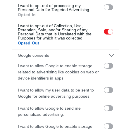
tettek meg, azt a krónika szerint Walesben
I want to opt-out of processing my
Personal Data for Targeted Advertising.
megtették, és győztek. Emiatt a hídnál vívott,
Opted In
drámai csata leírását nagy fenntartással kell kezelni.
I want to opt-out of Collection, Use,
Retention, Sale, and/or Sharing of my
Personal Data that Is Unrelated with the
Purposes for which it was collected.
Opted Out
Google consents
I want to allow Google to enable storage
related to advertising like cookies on web or
device identifiers in apps.
I want to allow my user data to be sent to
Google for online advertising purposes.
Illusztráció
I want to allow Google to send me
Fotó:
Wirestock Creators/Shutterstock
personalized advertising.
I want to allow Google to enable storage
Figyelmedbe ajánljuk!