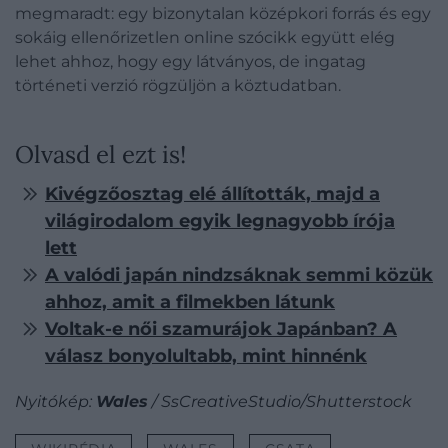
megmaradt: egy bizonytalan középkori forrás és egy
sokáig ellenőrizetlen online szócikk együtt elég
lehet ahhoz, hogy egy látványos, de ingatag
történeti verzió rögzüljön a köztudatban.
Olvasd el ezt is!
Kivégzőosztag elé állították, majd a
világirodalom egyik legnagyobb írója
lett
A valódi japán nindzsáknak semmi közük
ahhoz, amit a filmekben látunk
Voltak-e női szamurájok Japánban? A
válasz bonyolultabb, mint hinnénk
Nyitókép:
Wales
/ SsCreativeStudio/Shutterstock