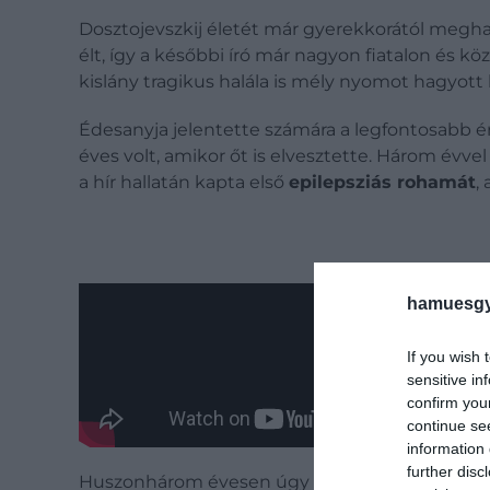
Dosztojevszkij életét már gyerekkorától megha
élt, így a későbbi író már nagyon fiatalon és kö
kislány tragikus halála is mély nyomot hagyott
Édesanyja jelentette számára a legfontosabb érz
éves volt, amikor őt is elvesztette. Három évv
a hír hallatán kapta első
epilepsziás rohamát
,
hamuesgy
If you wish 
sensitive in
confirm you
continue se
information 
further disc
Huszonhárom évesen úgy döntött, felhagy tanul