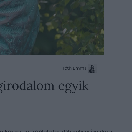
Tóth Emma
ágirodalom egyik
miközben az író élete legalább olyan izgalmas