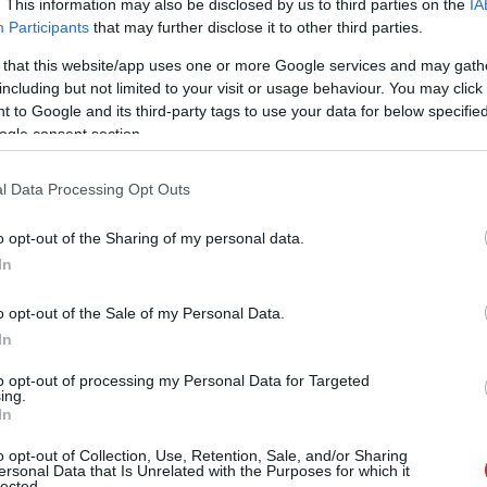
. This information may also be disclosed by us to third parties on the
IA
nt, ragyogó irodalmi pálya áll előtte. A következő művei
Participants
that may further disclose it to other third parties.
, ő pedig egyre inkább kívülállónak érezte magát.
 that this website/app uses one or more Google services and may gath
including but not limited to your visit or usage behaviour. You may click 
zkij Körhöz
, egy radikális értelmiségi társasághoz, amely 
 to Google and its third-party tags to use your data for below specifi
szmecseréket. A hatalom ezt árulásnak nyilvánította, így 
ogle consent section.
zlophoz kötözték, fejére pedig kendőt terítettek
.
l Data Processing Opt Outs
o opt-out of the Sharing of my personal data.
In
atalmas bukás volt, kettétörte Melville karrierj
o opt-out of the Sale of my Personal Data.
In
lme. A halálos ítéletet négy év szibériai kényszermun
k, a cél pedig az volt, hogy a politikai foglyokat 
to opt-out of processing my Personal Data for Targeted
ing.
et.
In
o opt-out of Collection, Use, Retention, Sale, and/or Sharing
ersonal Data that Is Unrelated with the Purposes for which it
lected.