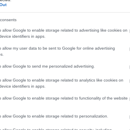
lindították
Szibéria
felé. A börtönt később elviselhetetlen
Out
adt volt, a rabokat pedig olyan zsúfoltan tartották, hog
consents
érhetett haza. Büntetését további katonai szolgálat köv
atért, már egészen más ember volt. A kivégzés árnyéka, a
o allow Google to enable storage related to advertising like cookies on
y később egyedülállóvá tette. Dosztojevszkij regényeib
evice identifiers in apps.
talatként jelentek meg.
o allow my user data to be sent to Google for online advertising
s.
to allow Google to send me personalized advertising.
o allow Google to enable storage related to analytics like cookies on
evice identifiers in apps.
o allow Google to enable storage related to functionality of the website
o allow Google to enable storage related to personalization.
o allow Google to enable storage related to security, including