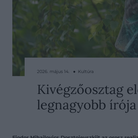
2026. május 14. ● Kultúra
Kivégzőosztag elé
legnagyobb írója 
Fjodor Mihajlovics Dosztojevszkijt az orosz rea