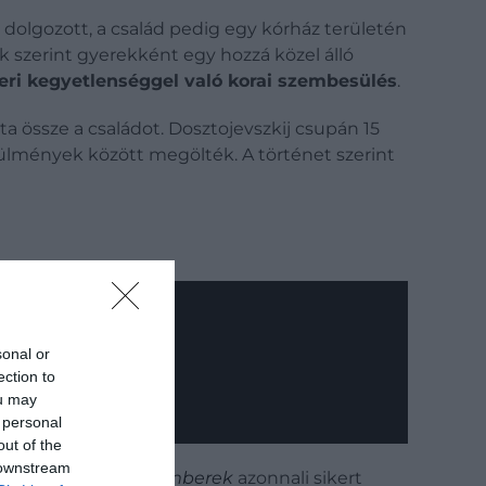
dolgozott, a család pedig egy kórház területén
ok szerint gyerekként egy hozzá közel álló
eri kegyetlenséggel való korai szembesülés
.
a össze a családot. Dosztojevszkij csupán 15
rülmények között megölték. A történet szerint
sonal or
ection to
ou may
 personal
out of the
 downstream
egénye, a
Szegény emberek
azonnali sikert