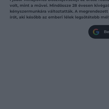
volt, mint a művei. Mindössze 28 évesen kivégzőo
kényszermunkára változtatták. A megrendezett k
írót, aki később az emberi lélek legsötétebb mély
Be