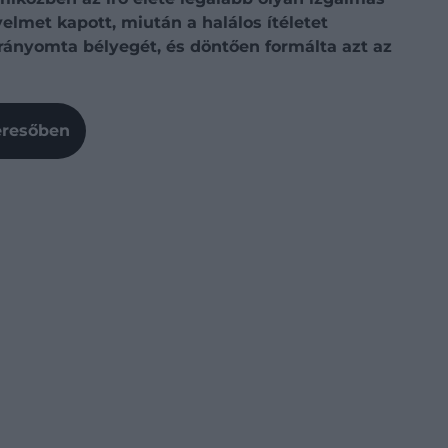
elmet kapott, miután a halálos ítéletet
rányomta bélyegét, és döntően formálta azt az
Keresőben