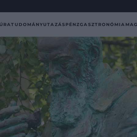
TÚRA
TUDOMÁNY
UTAZÁS
PÉNZ
GASZTRONÓMIA
MAG