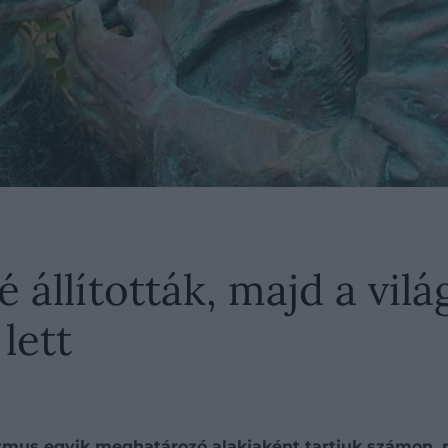
 állították, majd a vil
lett
lizmus egyik meghatározó alakjaként tartjuk számon, 