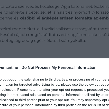
tározta a szenvedés közelsége. Apja katonai sebészként 
zelről ismerte a betegséget, a halált és nyomort. A forrás
 benne, és
későbbi világképét erősen formálta az emb
elmi menedéket, aki szelíd, vallásos asszonyként tartott
el később újabb megrázkódtatás érte: apját erőszakos kö
 a betegség pedig egész életét beárnyékolta.
emant.hu -
Do Not Process My Personal Information
to opt-out of the sale, sharing to third parties, or processing of your per
formation for targeted advertising by us, please use the below opt-out s
r selection. Please note that after your opt-out request is processed y
eing interest-based ads based on personal information utilized by us or
disclosed to third parties prior to your opt-out. You may separately opt-
losure of your personal information by third parties on the IAB’s list of
mányaival, és minden idejét az írásnak szenteli. Első r