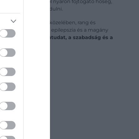
 helyként írta le, ahol nyáron fojtogató hőség,
y alig tudtak megmozdulni.
ette a mongol határ közelében, rang és
 szibériai rabévek, az epilepszia és a magány
en
a bűn, a hit, a bűntudat, a szabadság és a