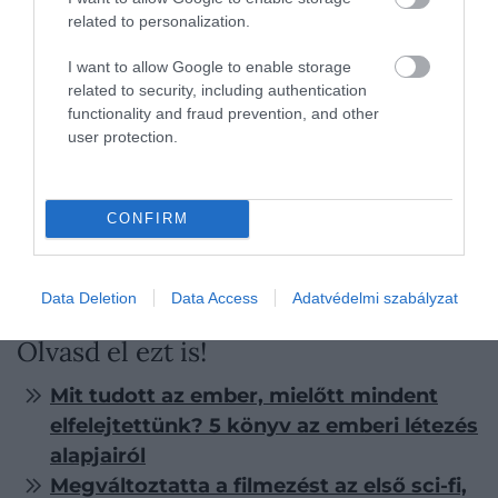
related to personalization.
I want to allow Google to enable storage
related to security, including authentication
functionality and fraud prevention, and other
Illusztráció
user protection.
Fotó:
Growtika/Unsplash
CONFIRM
Ő maga sem hitt a pontos jóslatokban,
abban azonban igen, hogy a jövő mindig
részben kiszámíthatatlan marad.
Data Deletion
Data Access
Adatvédelmi szabályzat
Olvasd el ezt is!
Mit tudott az ember, mielőtt mindent
elfelejtettünk? 5 könyv az emberi létezés
alapjairól
Megváltoztatta a filmezést az első sci-fi,