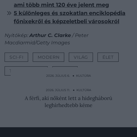
ami több mint 120 éve jelent meg
5 különleges és szokatlan enciklopédia
főnixekről és képzeletbeli városokról
Nyitókép:
Arthur C. Clarke
/ Peter
Macdiarmid/Getty Images
SCI-FI
MODERN
VILÁG
ÉLET
TÁRSADALOM
VIDEÓ
2026. JÚLIUS 6. ● KULTÚRA
A nő, aki minden reggel azt hiszi, hogy 1994
van
2026. JÚLIUS 11. ● KULTÚRA
A férfi, aki nőként lett a hidegháború
leghírhedtebb kéme