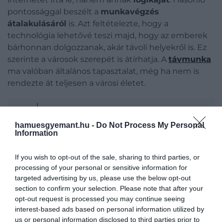
pontossággal beszélt a
munkavégzés
átalakulásáról
is. Azt feltételezte, hogy a
technológia lehetővé teszi majd, hogy az emberek
bárhonnan dolgozzanak, akár távoli helyekről is. Ez
szerinte a városok szerepét is átírhatja. A
távmunka
ma valóban általános tapasztalat, még ha nem is
rendezte át teljesen a városi életet.
Ez is érdekelhet!
1927-ben készült, 2026-ban játszódik – a
hamuesgyemant.hu -
Do Not Process My Personal
Information
film, amely megalapozta a sci-fi műfaját
If you wish to opt-out of the sale, sharing to third parties, or
processing of your personal or sensitive information for
targeted advertising by us, please use the below opt-out
A biotechnológiával kapcsolatban már játékosabb,
section to confirm your selection. Please note that after your
de nem kevésbé beszédes megjegyzései voltak.
opt-out request is processed you may continue seeing
Felvetette, hogy akár állatokat is be lehetne tanítani
interest-based ads based on personal information utilized by
különféle feladatokra, majd rögtön hozzátette, hogy
us or personal information disclosed to third parties prior to