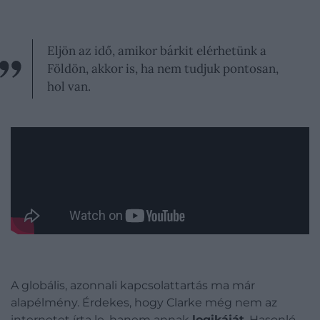
Eljön az idő, amikor bárkit elérhetünk a
Földön, akkor is, ha nem tudjuk pontosan,
hol van.
A globális, azonnali kapcsolattartás ma már
alapélmény. Érdekes, hogy Clarke még nem az
internetet írta le, hanem annak
logikáját
. Hasonló