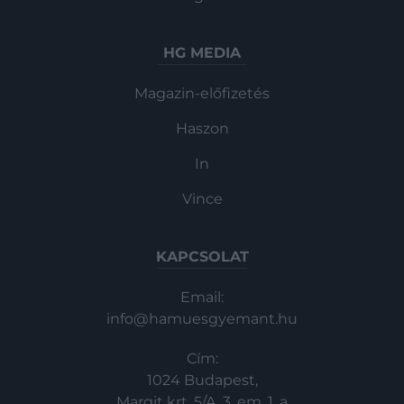
HG MEDIA
Magazin-előfizetés
Haszon
In
Vince
KAPCSOLAT
Email:
info@hamuesgyemant.hu
Cím:
1024 Budapest,
Margit krt. 5/A, 3. em. 1. a