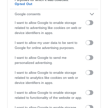
Opted Out
Lehet, hogy az emberiség csak egy
lépcsőfok valami nagyobb felé.
Google consents
Ez a gondolat ma, az AI gyors fejlődése mellett
I want to allow Google to enable storage
related to advertising like cookies on web or
különösen élesen hat. Clarke természetesen nem
device identifiers in apps.
talált el mindent. Beszélt azonnali nyelvtanulásról,
emlékek törléséről vagy olyan gépekről, amelyek
I want to allow my user data to be sent to
tárgyakat képesek tökéletesen lemásolni. Ezek egy
Google for online advertising purposes.
része máig a
science fiction világába tartozik
, más
részük új formában, más technológiákban bukkan
I want to allow Google to send me
personalized advertising.
fel.
I want to allow Google to enable storage
related to analytics like cookies on web or
device identifiers in apps.
I want to allow Google to enable storage
related to functionality of the website or app.
I want to allow Google to enable storage