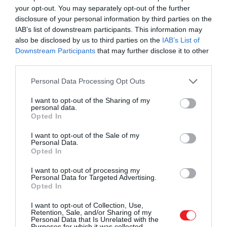
your opt-out. You may separately opt-out of the further
ez egészen addig működne, amíg szakszervezetet
disclosure of your personal information by third parties on the
nem alapítanak – aztán megint ugyanott lennénk.
IAB’s list of downstream participants. This information may
also be disclosed by us to third parties on the
IAB’s List of
Figyelmedbe ajánljuk!
Downstream Participants
that may further disclose it to other
third parties.
5 klasszikus könyv, ami nem is hinnénk,
de idén már 100 éves
Please note that this website/app uses one or more Google
Personal Data Processing Opt Outs
services and may gather and store information including but
not limited to your visit or usage behaviour. You may click to
I want to opt-out of the Sharing of my
A gondolat egyszerre ironikus és előrevetíti azokat
personal data.
grant or deny consent to Google and its third-party tags to
az etikai kérdéseket, amelyek ma már a
Opted In
use your data for below specified purposes in below Google
technológiai fejlődés természetes velejárói,
írja
az
consent section.
I want to opt-out of the Sale of my
Open Culture. Talán a legmesszebbre mutató
Personal Data.
Opted In
megjegyzése mégis az volt, amikor az
emberi
fejlődés határairól
beszélt. Úgy vélte, a jövő nem
I want to opt-out of processing my
feltétlenül az emberről szól majd, hanem egy új,
Personal Data for Targeted Advertising.
Opted In
mesterséges intelligencián
alapuló korszakról.
Mint fogalmazott:
I want to opt-out of Collection, Use,
Retention, Sale, and/or Sharing of my
Personal Data that Is Unrelated with the
Purposes for which it was collected.