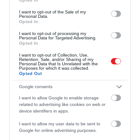
use your data for below specified purposes in below Google
nők is tartoztak. Az, hogy valóban
bonyolultabb…
consent section.
harcoltak-e, és hogy pontosan milyen
I want to opt-out of the Sale of my
Personal Data.
OLÁH-BEBESI BORBÁLA
szerepet töltöttek be, már jóval
Opted In
árnyaltabb kérdés.
I want to opt-out of processing my
Personal Data for Targeted Advertising.
Opted In
I want to opt-out of Collection, Use,
Retention, Sale, and/or Sharing of my
Personal Data that Is Unrelated with the
Purposes for which it was collected.
Opted Out
Google consents
I want to allow Google to enable storage
related to advertising like cookies on web or
device identifiers in apps.
I want to allow my user data to be sent to
Google for online advertising purposes.