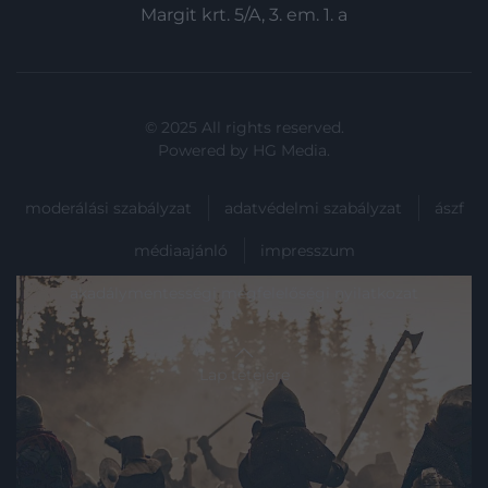
Margit krt. 5/A, 3. em. 1. a
© 2025 All rights reserved.
Powered by
HG Media
.
moderálási szabályzat
adatvédelmi szabályzat
ászf
médiaajánló
impresszum
akadálymentességi megfelelőségi nyilatkozat
Lap tetejére