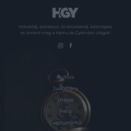
Művelődj, szórakozz, kíváncsiskodj, kóstolgass
és ismerd meg a Hamu és Gyémánt világát!
ROVATOK
Kultúra
Tudomány
Utazás
Pénz
Gasztronómia