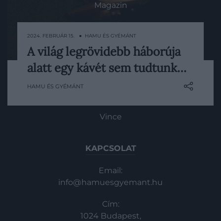
Magazin
HG MEDIA
2024. FEBRUÁR 15. ● HAMU ÉS GYÉMÁNT
A világ legrövidebb háborúja
Bár a történelemkönyvekből számos
Magazin-előfizetés
alatt egy kávét sem tudtunk…
elhúzódó háborús konfliktust ismerünk,
Haszon
létezik azonban olyan, hogy két
HAMU ÉS GYÉMÁNT
ellentétben álló állam között hamar eldől,
In
ki az erősebb. Ilyen volt az Egyesült
Királyság és a Zanzibári Szultánság 1896-os
Vince
esete is, akik kevesebb mint egy óráig
álltak háborúban egymással.
KAPCSOLAT
Email:
info@hamuesgyemant.hu
Cím:
1024 Budapest,