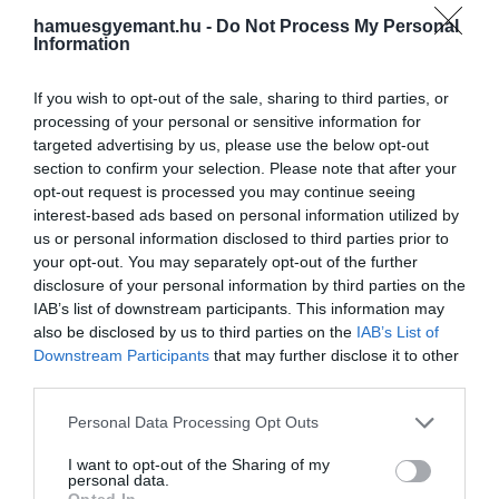
hamuesgyemant.hu -
Do Not Process My Personal
Information
If you wish to opt-out of the sale, sharing to third parties, or
processing of your personal or sensitive information for
targeted advertising by us, please use the below opt-out
section to confirm your selection. Please note that after your
opt-out request is processed you may continue seeing
interest-based ads based on personal information utilized by
us or personal information disclosed to third parties prior to
your opt-out. You may separately opt-out of the further
disclosure of your personal information by third parties on the
IAB’s list of downstream participants. This information may
also be disclosed by us to third parties on the
IAB’s List of
Downstream Participants
that may further disclose it to other
third parties.
2026. MÁJUS 7. ● OLÁH-BEBESI BORBÁLA
Please note that this website/app uses one or more Google
Personal Data Processing Opt Outs
Voltak-e női szamurájok
services and may gather and store information including but
A szamurájokat többnyire férfiként
not limited to your visit or usage behaviour. You may click to
I want to opt-out of the Sharing of my
Japánban? A válasz
personal data.
ábrázolják, pedig a japán harcosréteghez
grant or deny consent to Google and its third-party tags to
Opted In