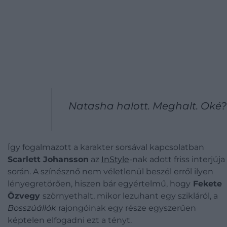
Natasha halott. Meghalt. Oké?
Így fogalmazott a karakter sorsával kapcsolatban
Scarlett Johansson
az
InStyle
-nak adott friss interjúja
során. A színésznő nem véletlenül beszél erről ilyen
lényegretörően, hiszen bár egyértelmű, hogy
Fekete
Özvegy
szörnyethalt, mikor lezuhant egy szikláról, a
Bosszúállók
rajongóinak egy része egyszerűen
képtelen elfogadni ezt a tényt.