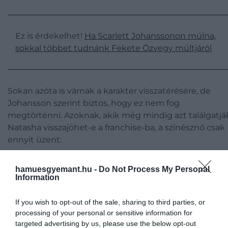
Ez is érdekelhet!
Ha Scarlett Johanssonon múlna,
sokkal többet tudnánk Fekete Özvegy múltjáról
Sokan azóta is várnak a karakter visszatérésére, de
Johansson szerint biztos, hogy ez nem fog
megtörténni. Azoknak, akik még mindig azt találgatjá
Natasha visszajöhet-e a franchise-ba, a színésznő csak
ennyit üzent:
hamuesgyemant.hu -
Do Not Process My Personal
Information
Engedjétek el.
If you wish to opt-out of the sale, sharing to third parties, or
processing of your personal or sensitive information for
targeted advertising by us, please use the below opt-out