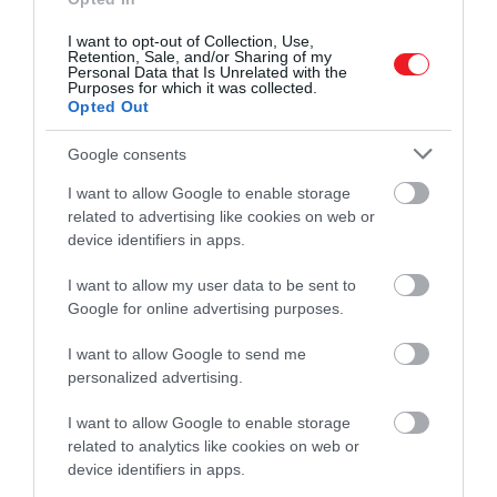
I want to opt-out of Collection, Use,
Retention, Sale, and/or Sharing of my
Personal Data that Is Unrelated with the
El kell engednünk.
Purposes for which it was collected.
Opted Out
Megmentette a világot. Hagyj
meg neki ezt a hősies pillanato
Google consents
I want to allow Google to enable storage
related to advertising like cookies on web or
device identifiers in apps.
Ha tovább olvasnál:
A Marvel vezetője szerint a
I want to allow my user data to be sent to
következő Bosszúállók-filmekbe nem tér vissza
Google for online advertising purposes.
minden főszereplő
I want to allow Google to send me
personalized advertising.
Bár a
Végjáték
óta egy utolsó filmben, a 2021-es
Feket
I want to allow Google to enable storage
özvegyben
megismerhettük a karakter
related to analytics like cookies on web or
device identifiers in apps.
eredettörténetét, Johansson nyilatkozatai alapján