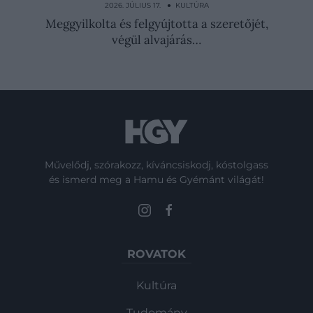
kínozta Báthory…
2026. JÚLIUS 17. ● KULTÚRA
Meggyilkolta és felgyújtotta a szeretőjét,
végül alvajárás…
Művelődj, szórakozz, kíváncsiskodj, kóstolgass
és ismerd meg a Hamu és Gyémánt világát!
ROVATOK
Kultúra
Tudomány