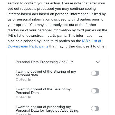
section to confirm your selection. Please note that after your
opt-out request is processed you may continue seeing
interest-based ads based on personal information utilized by
us or personal information disclosed to third parties prior to
your opt-out. You may separately opt-out of the further
disclosure of your personal information by third parties on the
IAB’s list of downstream participants. This information may
also be disclosed by us to third parties on the
IAB’s List of
Downstream Participants
that may further disclose it to other
third parties.
Please note that this website/app uses one or more Google
Personal Data Processing Opt Outs
services and may gather and store information including but
not limited to your visit or usage behaviour. You may click to
I want to opt-out of the Sharing of my
personal data.
grant or deny consent to Google and its third-party tags to
Opted In
use your data for below specified purposes in below Google
Johansson rámutatott: Natasha halála kulcsfontosság
consent section.
I want to opt-out of the Sale of my
volt abban, hogy a Bosszúállók végül győzelmet
Personal Data.
arathassanak Thanos felett. Éppen ezért, ha a készítők
Opted In
úgy döntenének, visszafordítják a történteket, azzal a
I want to opt-out of processing my
színésznő szerint lenulláznák a karakter hősies
Personal Data for Targeted Advertising.
áldozatát.
Opted In