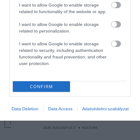
lényegében kizárt, hogy Natasha Romanoff valaha is
I want to allow Google to enable storage
visszatérjen a Marvel-univerzumba.
related to functionality of the website or app.
Ha ez mégis megtörténne, az körülbelül olyan szintű
I want to allow Google to enable storage
húzás lenne, mintha a készítők Vasember halálát
related to personalization.
tennék semmissé – igaz, az őt alakító Robert Downey
I want to allow Google to enable storage
Jr.-t
Doctor Doom szerepében viszontláthatjuk
majd a
related to security, including authentication
következő
Bosszuállók
-filmben.
functionality and fraud prevention, and other
user protection.
Nyitókép: Fotó: IMDb
KULTÚRA
FEKETE ÖZVEGY
CONFIRM
SCARLETT JOHANSSON
BOSSZÚÁLLÓK
BOSSZÚÁLLÓK VÉGJÁTÉK
VISSZATÉRÉS
Data Deletion
Data Access
Adatvédelmi szabályzat
MARVEL
PLETYKA
2026. AUGUSZTUS 7. ● KULTÚRA
Bár nem fürdött vérben, a szolgálóit azért