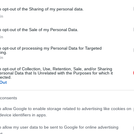
o opt-out of the Sharing of my personal data.
In
o opt-out of the Sale of my Personal Data.
2025. MÁJUS 27. ● HAMU ÉS GYÉMÁNT
In
Fekete Özvegyként nem,
Scarlett Johansson a Marvel
to opt-out of processing my Personal Data for Targeted
de más szerepben
ing.
Moziverzumba való visszatérést
In
fontolgatja – de nem Fekete
szívesen…
Özvegyként. Miközben a cannes-i
o opt-out of Collection, Use, Retention, Sale, and/or Sharing
ersonal Data that Is Unrelated with the Purposes for which it
HAMU ÉS GYÉMÁNT
filmfesztiválon az első saját filmjét
lected.
Out
népszerűsítette, Johansson elárulta:
nyitott lenne egy MCU-projekt
rendezésére.
consents
o allow Google to enable storage related to advertising like cookies on
evice identifiers in apps.
o allow my user data to be sent to Google for online advertising
s.