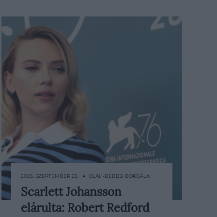
2025. SZEPTEMBER 25. ● OLÁH-BEBESI BORBÁLA
Scarlett Johansson
Scarlett Johansson első rendezése,
elárulta: Robert Redford
az Eleanor the Great ezen a héten