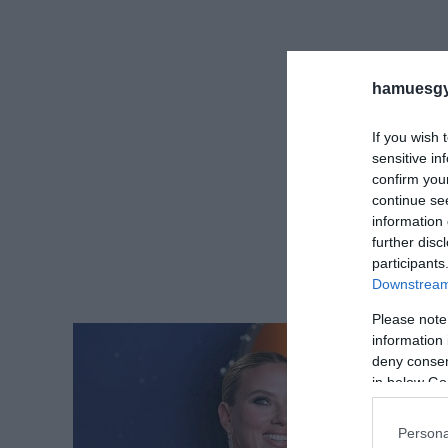
hamuesgy
If you wish 
sensitive in
confirm you
continue se
information 
further disc
participants
Downstream 
Please note
information 
deny consent
in below Go
Persona