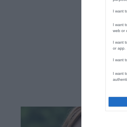
sikeréről és az általa…
I want 
I want t
web or d
I want t
or app.
I want t
I want t
authenti