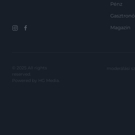
Pénz
Johansson bevallotta: ha tehetné,
ma már máshogy mutatná be a
Gasztron
Bosszúálló…
Magazin
© 2025 All rights
moderálási s
reserved.
Powered by
HG Media
.