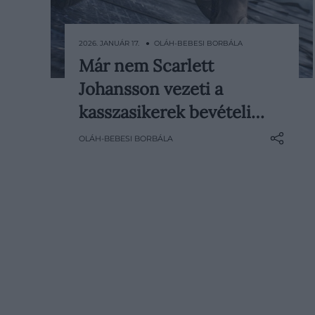
2026. JANUÁR 17. ● OLÁH-BEBESI BORBÁLA
Már nem Scarlett
Hollywood egyik legfontosabb
Johansson vezeti a
rekordja megdőlt: Scarlett
Johansson már nem a világ
kasszasikerek bevételi…
legnagyobb összbevételt hozó
OLÁH-BEBESI BORBÁLA
filmsztárja. A globális rangsor élére
Zoe Saldaña került, aki ezzel minden
idők legsikeresebb színészévé vált a
mozipénztáraknál mért…