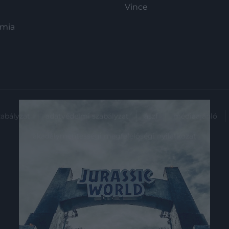
Vince
ómia
zabályzat
adatvédelmi szabályzat
ászf
médiaajánló
akadálymentességi megfelelőségi nyilatkozat