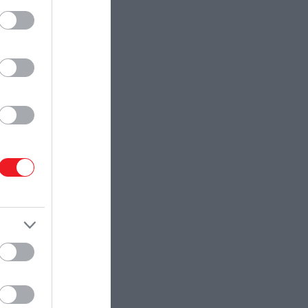
hangulathoz, nemcsak témájában,
de alkotóiban is: a forgatókönyvet
ismét az a David Koepp írta, aki az
1993-as klasszikusért…