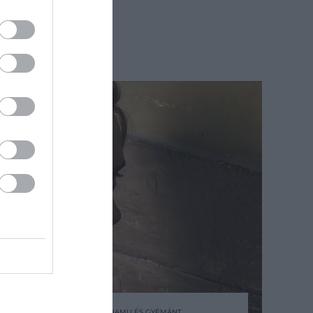
2025. MÁRCIUS 13. ● HAMU ÉS GYÉMÁNT