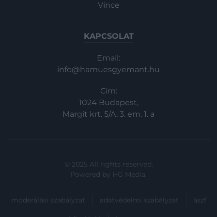
Vince
KAPCSOLAT
Email:
info@hamuesgyemant.hu
Cím:
1024 Budapest,
Margit krt. 5/A, 3. em. 1. a
© 2025 All rights reserved.
Powered by
HG Media
.
moderálási szabályzat
adatvédelmi szabályzat
ászf