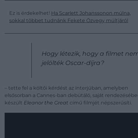
Ez is érdekelhet!
Ha Scarlett Johanssonon múlna,
sokkal többet tudnánk Fekete Özvegy múltjáról
Hogy létezik, hogy a filmet ne
jelölték Oscar-díjra?
– tette fel a költői kérdést az interjúban, amelyben
elsősorban a Cannes-ban debütáló, saját rendezéséb
készült
Eleanor the Great
című filmjét népszerűsíti.