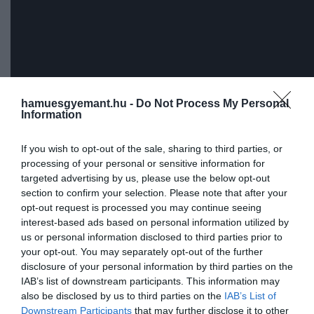
hamuesgyemant.hu -
Do Not Process My Personal
Information
If you wish to opt-out of the sale, sharing to third parties, or
processing of your personal or sensitive information for
targeted advertising by us, please use the below opt-out
section to confirm your selection. Please note that after your
opt-out request is processed you may continue seeing
Ez egy lehetetlen film volt,
interest-based ads based on personal information utilized by
minden olyan dolog, ami úgy
us or personal information disclosed to third parties prior to
your opt-out. You may separately opt-out of the further
tűnt, megfilmesíthetetlen, az
disclosure of your personal information by third parties on the
ebben az alkotásban
IAB’s list of downstream participants. This information may
működött. Ráadásul minden
also be disclosed by us to third parties on the
IAB’s List of
Downstream Participants
that may further disclose it to other