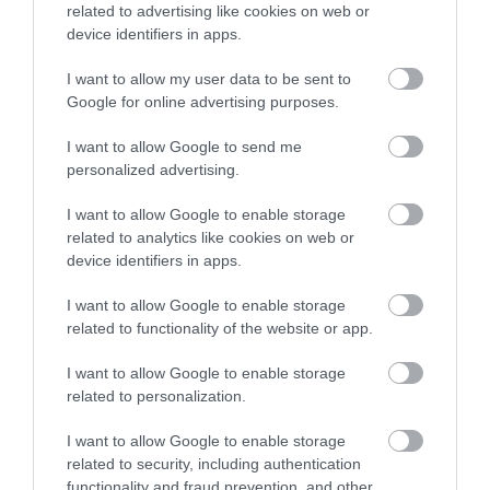
related to advertising like cookies on web or
Marvel-filmek nyertek az Oscar-díjátadókon, főként a
device identifiers in apps.
vizuális effektek kategóriájában. A
Fekete Párduc
például három díjat nyert. Emellett mindhárom
I want to allow my user data to be sent to
Vasember
-filmet jelölték, akárcsak a
Bosszúállók
össz
Google for online advertising purposes.
részét, valamint a
Doctor Strange
, a
Shang-Chi és a tí
I want to allow Google to send me
gyűrű legendája
és a
Pókember: Nincs hazaút
című
personalized advertising.
filmeket is.
I want to allow Google to enable storage
Ennek ellenére a sokak szerint legfontosabb legjobb
related to analytics like cookies on web or
film kategóriában eddig a franchise egyetlen része, a
device identifiers in apps.
Fekete Párduc
kapott jelölést.
I want to allow Google to enable storage
Visszatér valaha a Marvel-
related to functionality of the website or app.
moziuniverzumba?
I want to allow Google to enable storage
related to personalization.
Hat év telt el azóta, hogy Fekete Özvegy hősi halált ha
I want to allow Google to enable storage
a
Bosszúállók: Végjáték
című filmben. Egy korábbi
related to security, including authentication
interjúban Johansson arról beszélt, visszatérne-e vala
functionality and fraud prevention, and other