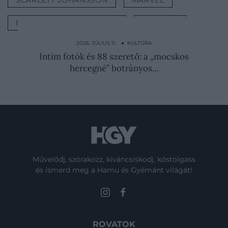
SCARLETT JOHANSSON
MARVEL
BOSSZÚÁLLÓK VÉGJÁTÉK
KULTÚRA
2026. AUGUSZTUS 4. ● KULTÚRA
Így boldogultak a középkor pszichopatái
2026. JÚLIUS 11. ● KULTÚRA
Intim fotók és 88 szerető: a „mocskos
hercegné” botrányos…
Művelődj, szórakozz, kíváncsiskodj, kóstolgass
és ismerd meg a Hamu és Gyémánt világát!
ROVATOK