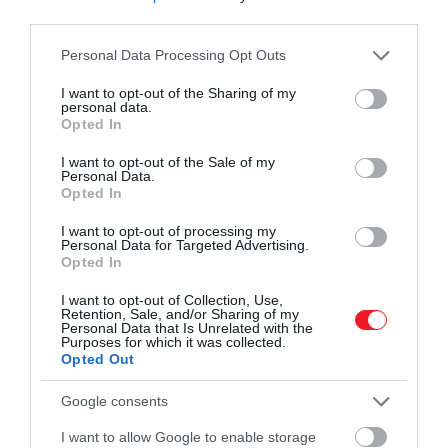
idők egyik legsikeresebb filmje
third parties.
Please note that this website/app uses one or more Google
Personal Data Processing Opt Outs
services and may gather and store information including but
– mondta, majd hozzátette, hogy véleménye szerint
not limited to your visit or usage behaviour. You may click to
I want to opt-out of the Sharing of my
personal data.
egy film kereskedelmi sikere nem zárhatja ki a
grant or deny consent to Google and its third-party tags to
Opted In
díjátadón való elismerését.
use your data for below specified purposes in below Google
consent section.
I want to opt-out of the Sale of my
Personal Data.
Sokan nem tudják, ám a
Bosszúállók: Végjáték
jelenl
Opted In
minden idők második legnagyobb bevételt hozó filmj
közel 2,8 milliárd dollárral (a James Cameron által
I want to opt-out of processing my
Personal Data for Targeted Advertising.
rendezett
Avatar
után).
Opted In
I want to opt-out of Collection, Use,
Retention, Sale, and/or Sharing of my
Personal Data that Is Unrelated with the
Ajánljuk figyelmedbe!
A Marvel vezetője pontosan
Purposes for which it was collected.
tudja, miért untak rá az emberek a stúdió filmjeire
Opted Out
Google consents
I want to allow Google to enable storage
Érdemes megemlíteni, hogy előfordult már, hogy