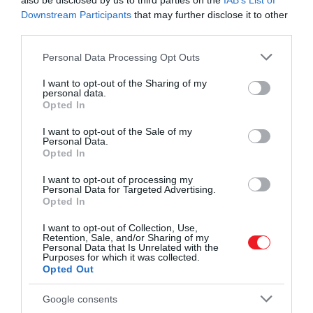
also be disclosed by us to third parties on the
IAB’s List of
Downstream Participants
that may further disclose it to other
third parties.
Please note that this website/app uses one or more Google
Personal Data Processing Opt Outs
services and may gather and store information including but
not limited to your visit or usage behaviour. You may click to
I want to opt-out of the Sharing of my
personal data.
grant or deny consent to Google and its third-party tags to
Opted In
use your data for below specified purposes in below Google
consent section.
I want to opt-out of the Sale of my
Personal Data.
Opted In
I want to opt-out of processing my
Personal Data for Targeted Advertising.
Opted In
I want to opt-out of Collection, Use,
Retention, Sale, and/or Sharing of my
Personal Data that Is Unrelated with the
Purposes for which it was collected.
Opted Out
Google consents