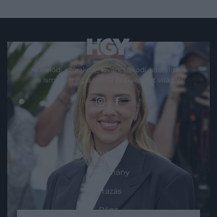
Művelődj, szórakozz, kíváncsiskodj, kóstolgass
és ismerd meg a Hamu és Gyémánt világát!
ROVATOK
Kultúra
Tudomány
Utazás
Pénz