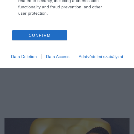
related to security, including authentication
egy friss nyilatkozatból.
functionality and fraud prevention, and other
user protection.
CONFIRM
Data Deletion
Data Access
Adatvédelmi szabályzat