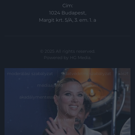
Cím:
1024 Budapest,
Margit krt. 5/A, 3. em. 1. a
© 2025 All rights reserved.
Powered by
HG Media
.
moderálási szabályzat
adatvédelmi szabályzat
ászf
médiaajánló
impresszum
akadálymentességi megfelelőségi nyilatkozat
Lap tetejére