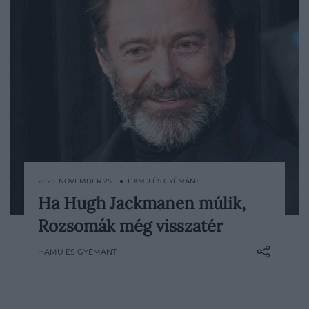
2025. NOVEMBER 25. ● HAMU ÉS GYÉMÁNT
Ha Hugh Jackmanen múlik,
Hugh Jackman éveken át határozottan
Rozsomák még visszatér
állította, hogy végleg maga mögött
hagyta Rozsomák szerepét – most viszont
HAMU ÉS GYÉMÁNT
már úgy van vele: soha ne mondd, hogy
soha. A Graham Norton Showban tett
félmondata elég volt ahhoz, hogy az MCU-