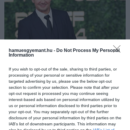
hamuesgyemant.hu -
Do Not Process My Personal
Information
If you wish to opt-out of the sale, sharing to third parties, or
processing of your personal or sensitive information for
2025. AUGUSZTUS 2. ● HAMU ÉS GYÉMÁNT
targeted advertising by us, please use the below opt-out
Jeremy Renner visszatérne a
section to confirm your selection. Please note that after your
Jeremy Renner még 2023-ban
opt-out request is processed you may continue seeing
Marvelhez majdnem halálos…
szenvedett motorosszán-balesetet, mely
interest-based ads based on personal information utilized by
miatt egy ideig hanyagolnia kellett filmes
us or personal information disclosed to third parties prior to
HAMU ÉS GYÉMÁNT
tevékenységeit. Most azonban a színész
your opt-out. You may separately opt-out of the further
disclosure of your personal information by third parties on the
jelezte: teljesen felépült és nyitott arra,
IAB’s list of downstream participants. This information may
hogy visszatérjen a Marvel-univerzumhoz.