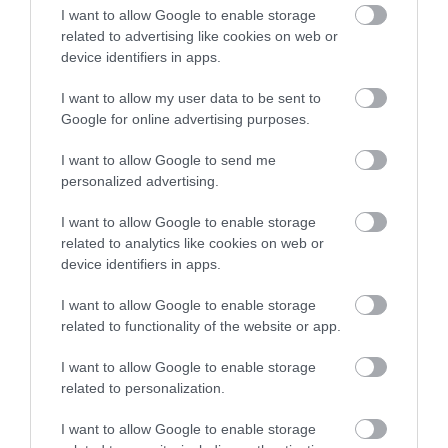
I want to allow Google to enable storage
related to advertising like cookies on web or
device identifiers in apps.
I want to allow my user data to be sent to
Google for online advertising purposes.
I want to allow Google to send me
personalized advertising.
I want to allow Google to enable storage
related to analytics like cookies on web or
device identifiers in apps.
I want to allow Google to enable storage
related to functionality of the website or app.
2025. JÚLIUS 23. ● HAMU ÉS GYÉMÁNT
I want to allow Google to enable storage
A Marvel tiszta lappal indít:
Új korszak veszi kezdetét a Marvel-
related to personalization.
teljesen új X-Men-csapat jön
moziverzumban: új Vasember, új Amerika
I want to allow Google to enable storage
Kapitány és új X-Men csapat jön – derül ki
HAMU ÉS GYÉMÁNT