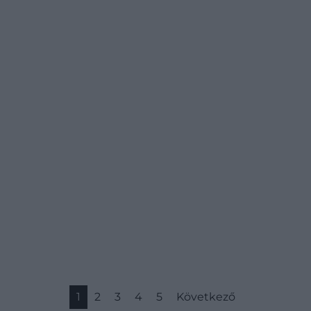
színész kelti majd újra életre Pengét, a
Marvel Moziverzum vámpírvadászát. Bár a
projektet hatalmas érdeklődés övezte, a
film azóta sem készült…
1
2
3
4
5
Következő