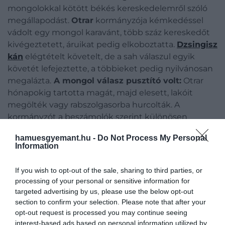
mongolokkal kötött békés kereskedelemről szóló
megállapodást.
Otrar
kormányzója kémkedéssel
vádolt egy mongol karavánt, több száz kereskedőt
kivégeztetett, áruikat pedig elkoboztatta.
Dzsingisz
kán
elégtételt követelt, de a sah válaszul egyik
követét lefejeztette, a többieket pedig nyilvánosan
megalázta.
A mongol válasz pusztító volt:
Otrar
hónapokig tartotta magát, majd elesett, lakóit
megölték vagy rabszolgasorba hurcolták.
A
kormányzót a beszámolók szerint különösen
kegyetlen módon végezték ki:
olvasztott ezüstöt
hamuesgyemant.hu -
Do Not Process My Personal
öntöttek a szemébe és a fülébe.
Information
If you wish to opt-out of the sale, sharing to third parties, or
processing of your personal or sensitive information for
targeted advertising by us, please use the below opt-out
section to confirm your selection. Please note that after your
opt-out request is processed you may continue seeing
interest-based ads based on personal information utilized by