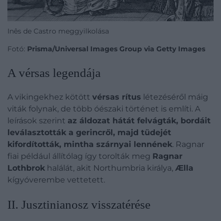
Inês de Castro meggyilkolása
Fotó:
Prisma/Universal Images Group via Getty Images
A vérsas legendája
A vikingekhez kötött
vérsas rítus
létezéséről máig
viták folynak, de több óészaki történet is említi. A
leírások szerint
az áldozat hátát felvágták, bordáit
leválasztották a gerincről, majd tüdejét
kifordították, mintha szárnyai lennének
. Ragnar
fiai például állítólag így torolták meg
Ragnar
Lothbrok
halálát, akit Northumbria királya,
Ælla
kígyóverembe vettetett.
II. Jusztinianosz visszatérése