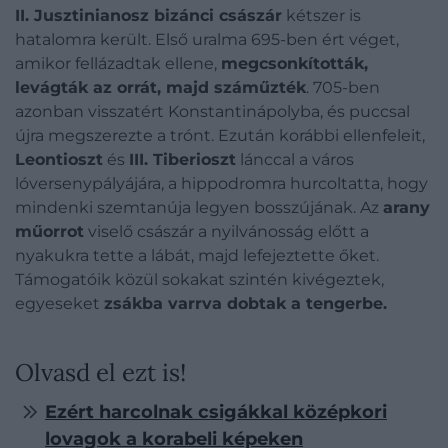
II. Jusztinianosz bizánci császár
kétszer is
hatalomra került. Első uralma 695-ben ért véget,
amikor fellázadtak ellene,
megcsonkították,
levágták az orrát, majd száműzték
. 705-ben
azonban visszatért Konstantinápolyba, és puccsal
újra megszerezte a trónt. Ezután korábbi ellenfeleit,
Leontioszt
és
III. Tiberioszt
lánccal a város
lóversenypályájára, a hippodromra hurcoltatta, hogy
mindenki szemtanúja legyen bosszújának. Az
arany
műorrot
viselő császár a nyilvánosság előtt a
nyakukra tette a lábát, majd lefejeztette őket.
Támogatóik közül sokakat szintén kivégeztek,
egyeseket
zsákba varrva dobtak a tengerbe.
Olvasd el ezt is!
Ezért harcolnak csigákkal középkori
lovagok a korabeli képeken