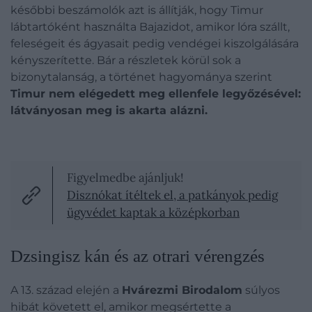
későbbi beszámolók azt is állítják, hogy Timur
lábtartóként használta Bajazidot, amikor lóra szállt,
feleségeit és ágyasait pedig vendégei kiszolgálására
kényszerítette.
Bár a részletek körül sok a
bizonytalanság, a történet hagyománya szerint
Timur nem elégedett meg ellenfele legyőzésével:
látványosan meg is akarta alázni.
Figyelmedbe ajánljuk!
Disznókat ítéltek el, a patkányok pedig
ügyvédet kaptak a középkorban
Dzsingisz kán és az otrari vérengzés
A 13. század elején a
Hvárezmi Birodalom
súlyos
hibát követett el, amikor megsértette a