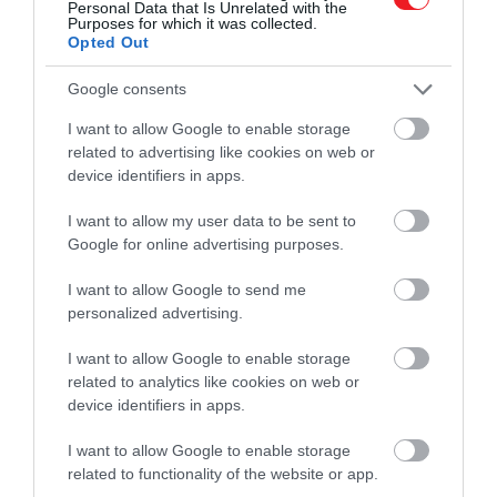
koponyájukba.
Personal Data that Is Unrelated with the
Purposes for which it was collected.
Opted Out
Ha tovább olvasnál:
Google consents
A legtöbben 24 órát sem éltünk volna túl
a középkorban
I want to allow Google to enable storage
related to advertising like cookies on web or
device identifiers in apps.
I. Péter portugál király és Inês de Castro
I want to allow my user data to be sent to
I. Péter portugál király
története szerelmi
Google for online advertising purposes.
tragédiából fordult véres bosszúba.
Péter politikai
I want to allow Google to send me
okokból
Constanza Manuel
férje lett, később
personalized advertising.
azonban beleszeretett felesége udvarhölgyébe,
Inês de Castróba
.
Apja,
IV. Alfonz
ezt nem nézte jó
I want to allow Google to enable storage
szemmel, így 1355-ben meggyilkoltatta Inêst.
related to analytics like cookies on web or
Amikor Péter trónra került,
törvényes feleségének
device identifiers in apps.
nyilvánította
szerelmét, gyermekeiket elismerte, a
I want to allow Google to enable storage
hagyomány szerint pedig Inês holttestét is
related to functionality of the website or app.
királynőként tiszteltette. Ezután üldözőbe vette