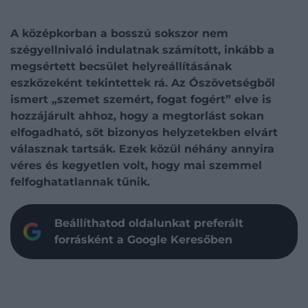
A középkorban a bosszú sokszor nem
szégyellnivaló indulatnak számított, inkább a
megsértett becsület helyreállításának
eszközeként tekintettek rá. Az Ószövetségből
ismert „szemet szemért, fogat fogért” elve is
hozzájárult ahhoz, hogy a megtorlást sokan
elfogadható, sőt bizonyos helyzetekben elvárt
válasznak tartsák. Ezek közül néhány annyira
véres és kegyetlen volt, hogy mai szemmel
felfoghatatlannak tűnik.
Beállíthatod oldalunkat preferált
forrásként a Google Keresőben