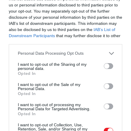
us or personal information disclosed to third parties prior to
your opt-out. You may separately opt-out of the further
disclosure of your personal information by third parties on the
IAB’s list of downstream participants. This information may
also be disclosed by us to third parties on the
IAB’s List of
Vlad Tepes és az oszmán követek
Downstream Participants
that may further disclose it to other
third parties.
III. Vlad havasalföldi fejedelem
hírnevét
Please note that this website/app uses one or more Google
Personal Data Processing Opt Outs
kegyetlenkedéseinek köszönheti. Kedvelt
services and may gather and store information including but
módszere a
karóba húzás
volt, amelynek
not limited to your visit or usage behaviour. You may click to
I want to opt-out of the Sharing of my
technikáját a források szerint különös brutalitással
personal data.
grant or deny consent to Google and its third-party tags to
Opted In
alkalmazta. Közismert volt róla, hogy gyűlölte az
use your data for below specified purposes in below Google
oszmánokat, így amikor 1459-ben
II. Mehmed
consent section.
I want to opt-out of the Sale of my
Personal Data.
követei adófizetést követeltek tőle, Vlad
Opted In
felszólította őket, hogy vegyék le turbánjukat. Ők
ezt vallási okokra hivatkozva megtagadták, mire a
I want to opt-out of processing my
Personal Data for Targeted Advertising.
fejedelem azt mondta, hogy segít nekik rögzíteni
Opted In
azokat.
A történet szerint ezt úgy oldotta meg, hogy
szögeket veretett a követek fejfedőjén át a
I want to opt-out of Collection, Use,
Retention, Sale, and/or Sharing of my