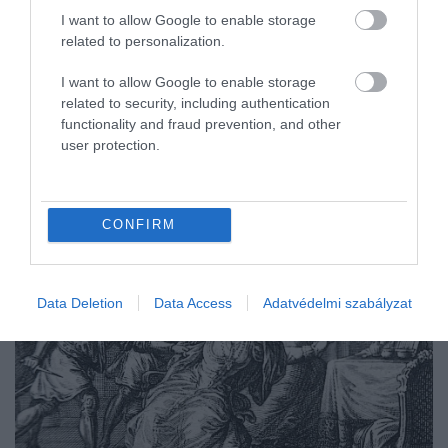
azokat, akiket felelősnek tartott a haláláért.
Két
I want to allow Google to enable storage
elítéltet kínzás után kivégeztetett: a hagyomány
related to personalization.
szerint
szívüket eltávolíttatta, testüket pedig
I want to allow Google to enable storage
tűzbe vetette.
related to security, including authentication
functionality and fraud prevention, and other
user protection.
CONFIRM
Data Deletion
Data Access
Adatvédelmi szabályzat