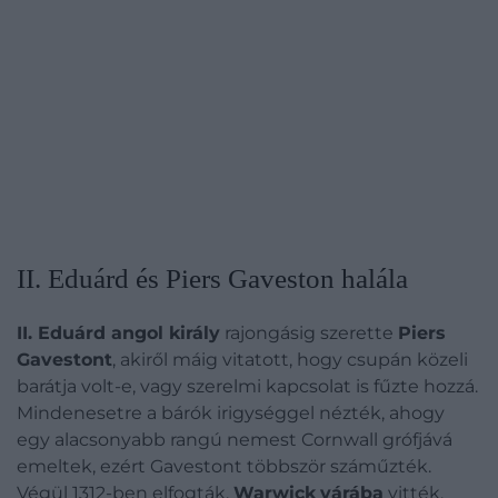
II. Eduárd és Piers Gaveston halála
II. Eduárd angol király
rajongásig szerette
Piers
Gavestont
,
akiről máig vitatott, hogy csupán közeli
barátja volt-e, vagy szerelmi kapcsolat is fűzte hozzá.
Mindenesetre a bárók irigységgel nézték, ahogy
egy alacsonyabb rangú nemest Cornwall grófjává
emeltek, ezért Gavestont többször száműzték.
Végül 1312-ben elfogták,
Warwick
várába
vitték,