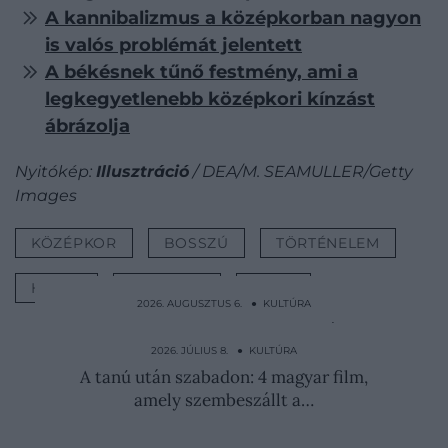
A kannibalizmus a középkorban nagyon
is valós problémát jelentett
A békésnek tűnő festmény, ami a
legkegyetlenebb középkori kínzást
ábrázolja
Nyitókép:
Illusztráció
/ DEA/M. SEAMULLER/Getty
Images
KÖZÉPKOR
BOSSZÚ
TÖRTÉNELEM
HALÁL
KIVÉGZÉS
LISTA
2026. AUGUSZTUS 6. ● KULTÚRA
Gyerekek indultak keresztes hadjáratra,
ezrek vesztek oda
2026. JÚLIUS 8. ● KULTÚRA
A tanú után szabadon: 4 magyar film,
amely szembeszállt a…