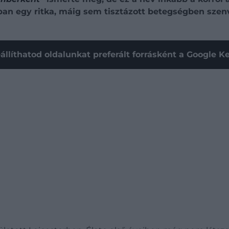
an egy ritka, máig sem tisztázott betegségben szenv
állíthatod oldalunkat preferált forrásként a Google 