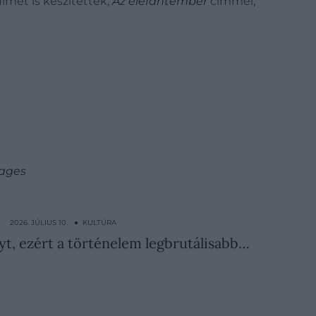
filmet is készítettek,
Az elefántember
címmel,
mages
2026. JÚLIUS 10. ● KULTÚRA
yt, ezért a történelem legbrutálisabb…