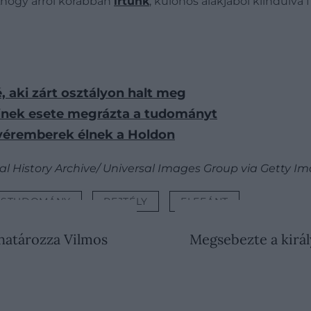
Ahogy arról korábban
írtunk
, különös alakjából kiindulva 
é, aki zárt osztályon halt meg
 akinek esete megrázta a tudományt
evéremberek élnek a Holdon
al History Archive/ Universal Images Group via Getty I
STUDOMÁNY
REJTÉLY
ELEFÁNT
ghatározza Vilmos
Megsebezte a királ