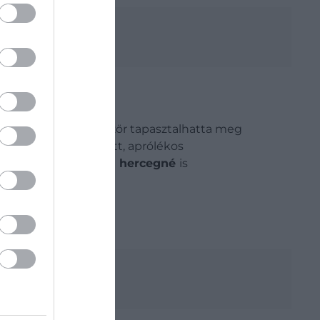
t torzulásait. Itt először tapasztalhatta meg
le
. Olvasott, levelezett, aprólékos
t.
Alexandra walesi hercegné
is
nincs félelem.