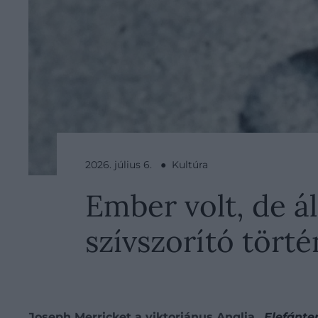
2026. július 6. ● Kultúra
Ember volt, de á
szívszorító tört
Joseph Merricket a viktoriánus Anglia
„Elefánt