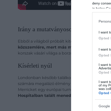
deny consent
in below Go
Persona
Irány a mutatványosok világa
I want t
Opted 
Ebből a világból próbált kitörni, amikor muta
közszemlére, mert más módon nem tudott m
I want t
korszak vásári világa a borzongásra és a kíván
Opted 
Kísérleti nyúl
I want 
Advertis
Opted 
Londonban később találkozott
Frederick Trev
I want t
számára megalázó élmény volt: később azt mo
of my P
was col
Merricket egy európai turné során kifosztották
Opted 
Hospitalban talált menedéket.
Google 