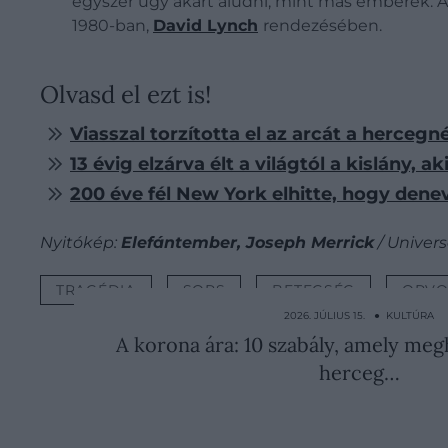
egyszer úgy akart aludni, mint más emberek. 
1980-ban,
David Lynch
rendezésében.
Olvasd el ezt is!
Viasszal torzította el az arcát a hercegn
13 évig elzárva élt a világtól a kislány,
200 éve fél New York elhitte, hogy den
Nyitókép:
Elefántember, Joseph Merrick
/ Univers
TRAGÉDIA
SORS
BETEGSÉG
ORVO
2026. JÚLIUS 15. ● KULTÚRA
A korona ára: 10 szabály, amely me
herceg…