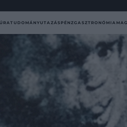
TÚRA
TUDOMÁNY
UTAZÁS
PÉNZ
GASZTRONÓMIA
MAG