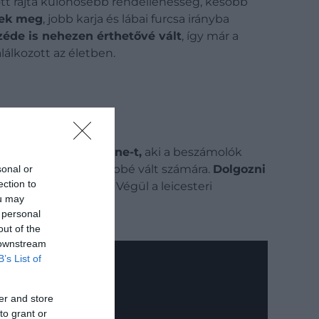
ott rajta különösebb rendellenesség, később
tek meg
, jobb karja és lábai furcsa irányba
zéde is nehezen érthetővé vált
, így már a
álkozott az életben.
 elveszítette
Mary Jane-t,
aki a beszámolók
yre elviselhetetlenebbé vált számára.
Dolgozni
sonal or
ection to
lye a megélhetésre. Végül a leicesteri
ou may
 personal
out of the
 downstream
B’s List of
er and store
to grant or