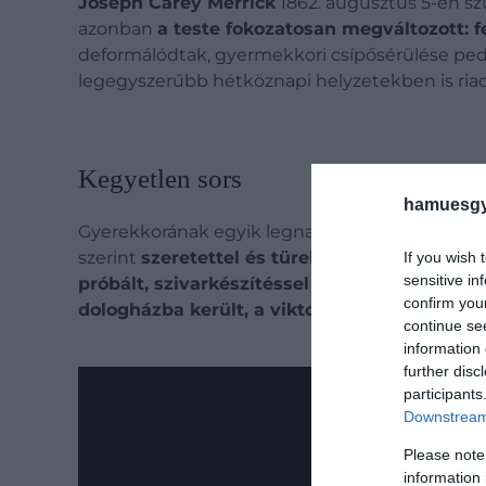
Joseph Carey Merrick
1862. augusztus 5-én sz
azonban
a teste fokozatosan megváltozott:
deformálódtak, gyermekkori csípősérülése pedi
legegyszerűbb hétköznapi helyzetekben is riad
Kegyetlen sors
hamuesgy
Gyerekkorának egyik legnagyobb törése
édesa
szerint
szeretettel és türelemmel fordult felé
If you wish 
sensitive in
próbált, szivarkészítéssel és házalással kere
confirm you
dologházba került, a viktoriánus szegényel
continue se
information 
further disc
participants
Downstream 
Please note
information 