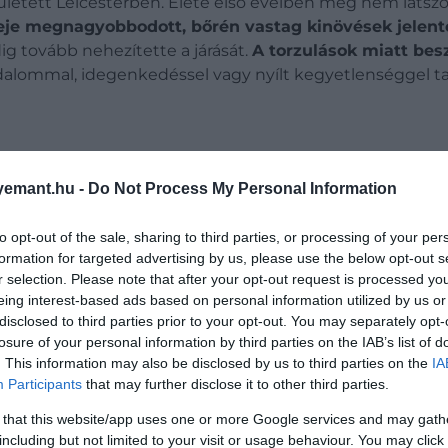
ületett Leicesterben. Élete első éveiben még nem látsz
 feje megnagyobbodott, bőrén vastag kinövések jelen
g tovább nehezítette a járását.
A torzulások miatt bes
alommal, idegenkedéssel vagy nyílt kegyetlenséggel tal
emant.hu -
Do Not Process My Personal Information
nyja halála
volt. Merrick mindössze 11 éves volt, amikor
.
Apja később újraházasodott, az otthoni légkör pedig eg
to opt-out of the sale, sharing to third parties, or processing of your per
formation for targeted advertising by us, please use the below opt-out s
sett pénzt,
de külseje és beszédhibája miatt alig volt esé
r selection. Please note that after your opt-out request is processed y
látás egyik legnyomasztóbb intézményébe.
eing interest-based ads based on personal information utilized by us or
disclosed to third parties prior to your opt-out. You may separately opt-
losure of your personal information by third parties on the IAB’s list of
. This information may also be disclosed by us to third parties on the
IA
Participants
that may further disclose it to other third parties.
 that this website/app uses one or more Google services and may gath
including but not limited to your visit or usage behaviour. You may click 