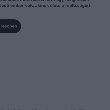
edő ember volt, akinek élete a méltóságért
Keresőben