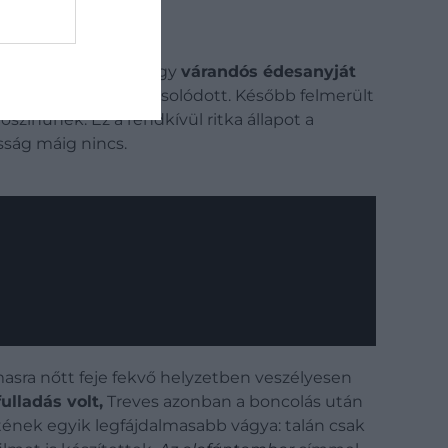
apotát az okozta, hogy
várandós édesanyját
más elméletéhez kapcsolódott. Később felmerült
zínűnek. Ez a rendkívül ritka állapot a
sság máig nincs.
masra nőtt feje fekvő helyzetben veszélyesen
ulladás volt,
Treves azonban a boncolás után
ének egyik legfájdalmasabb vágya: talán csak