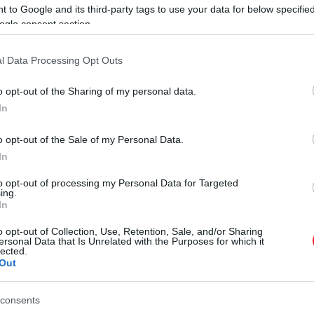
 to Google and its third-party tags to use your data for below specifi
ogle consent section.
l Data Processing Opt Outs
o opt-out of the Sharing of my personal data.
In
tványosokhoz csatlakozott. A döntés kegyetlen komprom
egélni.
„Elefántemberként”
hirdették,
az emberek ped
o opt-out of the Sale of my Personal Data.
csiságra épült, Merrick számára azonban ez nem kalandot 
In
to opt-out of processing my Personal Data for Targeted
ing.
In
es
sebésszel
, a London Hospital orvosával. Treves először
o opt-out of Collection, Use, Retention, Sale, and/or Sharing
ndta, úgy érezte magát, mint egy
állat a vásáron
. A kap
ersonal Data that Is Unrelated with the Purposes for which it
lected.
 és magára hagyták, kimerülten jutott vissza Londonba, 
Out
consents