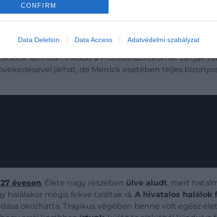
CONFIRM
an megmagyarázni. A család sokáig abban hitt, hogy áll
Data Deletion
Data Access
Adatvédelmi szabályzat
ett, 19. századi elképzelés az úgynevezett anyai benyo
tások azonban inkább a Proteus-szindrómát tartják valós
övekedésével járhat, de Merrick esetében teljes bizonyo
e
27 évesen
. Élete nagy részében
ülve aludt
, mert hatal
y halálakor mégis fekve találtak rá.
A hivatalos halálok f
modása okozhatta.
Tragikus végében benne volt egész élet