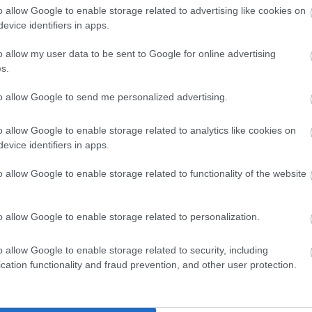
o allow Google to enable storage related to advertising like cookies on
evice identifiers in apps.
szi, hogy 1994 van
o allow my user data to be sent to Google for online advertising
s.
to allow Google to send me personalized advertising.
krök nélkül, mert Merrick nem akarta újra és újra látni sajá
o allow Google to enable storage related to analytics like cookies on
a látványosságként, hanem
végre emberként bánnak ve
evice identifiers in apps.
ársasági élet különös, együttérzéssel övezett alakjává vál
o allow Google to enable storage related to functionality of the website
karácsonyi üdvözleteket küldött neki.
o allow Google to enable storage related to personalization.
nyították, hogy létezhet olyan tekintet is, amelyben 
o allow Google to enable storage related to security, including
cation functionality and fraud prevention, and other user protection.
ány története, amiből A kör született