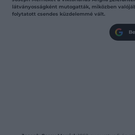
látványosságként mutogatták, miközben valójáb
folytatott csendes küzdelemmé vált.
Be