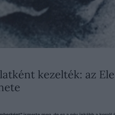
llatként kezelték: az E
énete
emberként”
ismerte meg, de ez a név inkább a korról ár