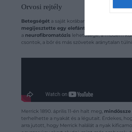
Orvosi rejtély
Betegségét
a saját korában nem tudták pontos
megijesztette egy elefánt
– ez a ma már elvet
a
neurofibromatózis
lehetősége, a modern kuta
csontok, a bőr és más szövetek aránytalan túln
Merrick 1890. április 11-én halt meg,
mindössz
terhelhette a nyakát és a légutait. Érdekes, hog
arra jutott, hogy Merrick halálát a nyak kifica