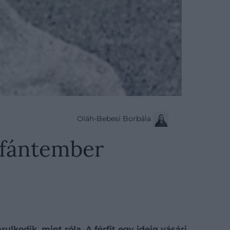
Oláh-Bebesi Borbála
lefántember
ulkodik, mint róla. A férfit egy ideig vásári