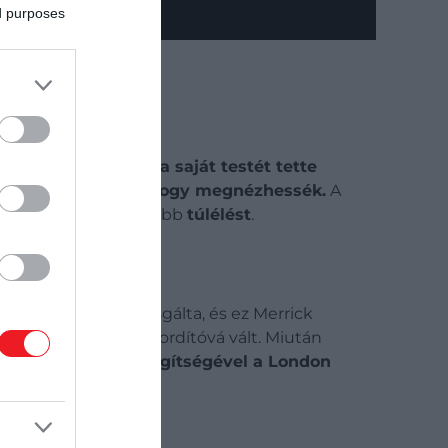
ed purposes
isszum volt:
Merrick a saját testét tette
ig fizettek azért, hogy megnézhessék.
A
jelentett, sokkal inkább
túlélést
.
 orvosi esetként vizsgálta, és ez Merrick
csolatuk mégis sorsfordítóvá vált. Miután
ahol végül
Treves segítségével a London