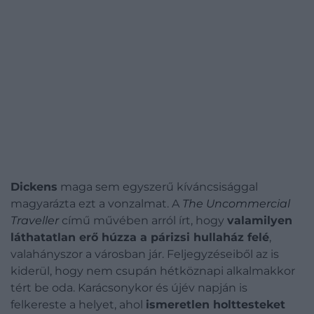
Dickens
maga sem egyszerű kíváncsisággal
magyarázta ezt a vonzalmat. A
The Uncommercial
Traveller
című művében arról írt, hogy
valamilyen
láthatatlan erő húzza a párizsi hullaház felé
,
valahányszor a városban jár. Feljegyzéseiből az is
kiderül, hogy nem csupán hétköznapi alkalmakkor
tért be oda. Karácsonykor és újév napján is
felkereste a helyet, ahol
ismeretlen holttesteket