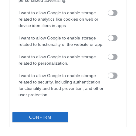
personalized advertising.
I want to allow Google to enable storage
related to analytics like cookies on web or
device identifiers in apps.
I want to allow Google to enable storage
related to functionality of the website or app.
I want to allow Google to enable storage
related to personalization.
I want to allow Google to enable storage
related to security, including authentication
functionality and fraud prevention, and other
user protection.
Karácsonyi ének
Fotó:
Bloomberg / Getty Images
CONFIRM
A történet talán azért hat ma ennyire erősen, mert
Dickensről hajlamosak vagyunk egyoldalúan
magasztos képet őrizni. A
Karácsonyi ének