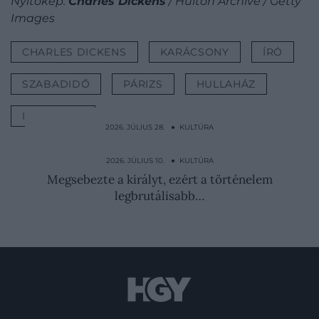
Nyitókép:
Charles Dickens
/ Hulton Archive / Getty
Images
CHARLES DICKENS
KARÁCSONY
ÍRÓ
SZABADIDŐ
PÁRIZS
HULLAHÁZ
IRODALOM
2026. JÚLIUS 28. ● KULTÚRA
Töménytelen alkohol és koffein tartotta
ébren Winston…
2026. JÚLIUS 10. ● KULTÚRA
Megsebezte a királyt, ezért a történelem
legbrutálisabb…