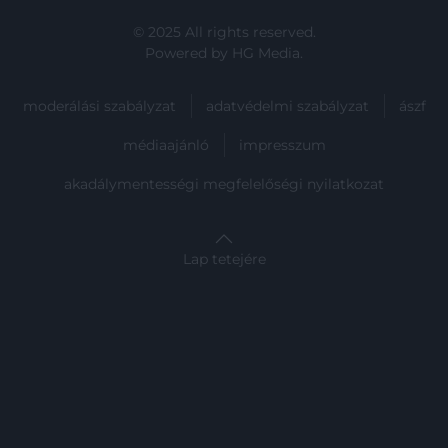
© 2025 All rights reserved.
Powered by
HG Media
.
moderálási szabályzat
adatvédelmi szabályzat
ászf
médiaajánló
impresszum
akadálymentességi megfelelőségi nyilatkozat
Lap tetejére