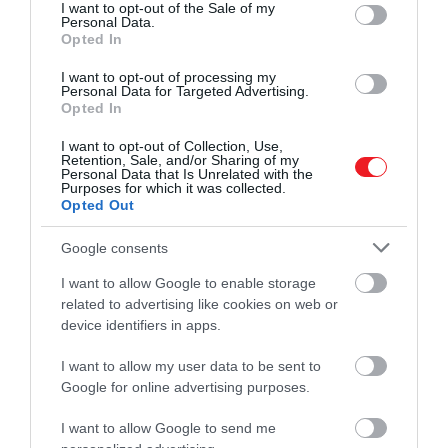
consent section.
I want to opt-out of the Sale of my
történetté alakult
.
Personal Data.
Opted In
Ahogy a Hazlitt is
említi
, ez a részlet sokat elárul
I want to opt-out of processing my
Dickensről
is. Az írót egész pályáján érdekelte a
Personal Data for Targeted Advertising.
Opted In
városok árnyékosabb oldala, a
nyomor, a bűn, a
kiszolgáltatottság
és azok az emberek, akiket a
I want to opt-out of Collection, Use,
Retention, Sale, and/or Sharing of my
társadalom gyakran látni sem akart. A párizsi
Personal Data that Is Unrelated with the
hullaházban egyszerre találkozott a valóság nyers
Purposes for which it was collected.
Opted Out
fizikai jelenlétével és a tömeg képzeletével.
Ugyanazzal az ösztönnel figyelte ezt a teret,
Google consents
amellyel London utcáit, börtöneit,
szegénynegyedeit és elhagyott gyerekeit is
I want to allow Google to enable storage
related to advertising like cookies on web or
szemlélte.
device identifiers in apps.
Figyelmedbe ajánljuk!
I want to allow my user data to be sent to
Felesége évtizedekig szolgálta Tolsztojt,
Google for online advertising purposes.
később naplójában tálalt ki az íróról
I want to allow Google to send me