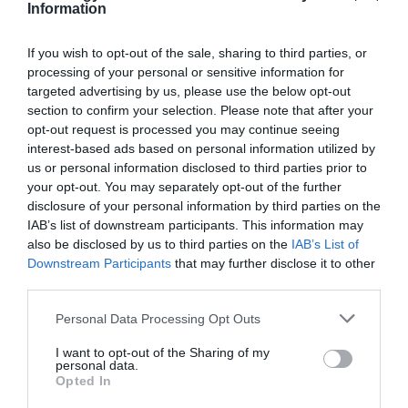
Information
Ez is érdekelhet!
Saját apja tartotta terrorban a
If you wish to opt-out of the sale, sharing to third parties, or
világirodalom egyik legnagyobb íróját
processing of your personal or sensitive information for
targeted advertising by us, please use the below opt-out
section to confirm your selection. Please note that after your
opt-out request is processed you may continue seeing
interest-based ads based on personal information utilized by
Művészi megfigyelés
us or personal information disclosed to third parties prior to
your opt-out. You may separately opt-out of the further
disclosure of your personal information by third parties on the
Dickens figyelmét nem kizárólag a halottak
IAB’s list of downstream participants. This information may
látványa kötötte le, hanem az
emberek reakciói is
.
also be disclosed by us to third parties on the
IAB’s List of
Egyik leírásában azt örökítette meg, ahogy a
Downstream Participants
that may further disclose it to other
hullaház dolgozói előkészítenek egy újonnan
third parties.
érkezett testet, miközben a köré gyűlő nézők máris
Please note that this website/app uses one or more Google
találgatni kezdik a halál okát. A fantáziájuk rendre a
Personal Data Processing Opt Outs
services and may gather and store information including but
legsötétebb magyarázatok felé mozdult: vízbe
not limited to your visit or usage behaviour. You may click to
I want to opt-out of the Sharing of my
fulladás, pisztoly, kés, szerelmi ügy, szerencsejáték,
personal data.
grant or deny consent to Google and its third-party tags to
Opted In
rablás, gyűlölet, öngyilkosság vagy gyilkosság. A
use your data for below specified purposes in below Google
hullaházban a halál látványa egy pillanat alatt