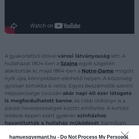
A gyakorlatból idővel
városi látványosság
lett. A
hullaházat 1804-ben a
Szajna
egyik szigetén
alakították ki, majd 1864-ben a
Notre-Dame
mögött
nyílt újra, könnyebben elérhető helyen. A közönség
gyorsan birtokba is vette. Egyes beszámolók szerint
népszerűsége csúcsán
akár napi 40 ezer látogató
is megfordulhatott benne
, és több útikönyv is a
párizsi nevezetességek között említette. A kortárs
leírások éppen ezért gyakran
színházhoz
hasonlították a hullaház működését
, bármilyen
nyugtalanítóan és furcsán hangzik ez ma.
hamuesgyemant.hu -
Do Not Process My Personal