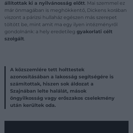
állítottak ki a nyilvánosság előtt
. Mai szemmel ez
már önmagában is meghökkentő, Dickens korában
viszont a párizsi hullaház egészen más szerepet
töltött be, mint amit ma egy ilyen intézményről
gondolnánk: a hely eredetileg
gyakorlati célt
szolgált
.
A közszemlére tett holttestek
azonosításában a lakosság segítségére is
számítottak, hiszen sok áldozat a
Szajnában lelte halálát, mások
öngyilkosság vagy erőszakos cselekmény
után kerültek oda.