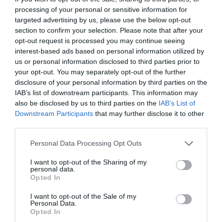
processing of your personal or sensitive information for
targeted advertising by us, please use the below opt-out
A szakemberek szerint fontos tudatosítani
section to confirm your selection. Please note that after your
magunkban, hogy
nem az ízeknek és a laktató
opt-out request is processed you may continue seeing
ételeknek intünk búcsút a veganizmussal, csak
interest-based ads based on personal information utilized by
az állati eredetű élelmiszereknek
. Épp ezért
us or personal information disclosed to third parties prior to
hasznos, ha a kedvenc ízeinket, textúriáinkat
your opt-out. You may separately opt-out of the further
megpróbáljuk átültetni húsmentes verzióba.
disclosure of your personal information by third parties on the
IAB’s list of downstream participants. This information may
Például, ha szeretjük a csirkét, váltsunk tofura,
also be disclosed by us to third parties on the
IAB’s List of
aminek hasonló a textúrája és az íze, ráadásul bátran
Downstream Participants
that may further disclose it to other
fűszerezhetjük is úgy, ahogy mi szeretnénk.
third parties.
Szerencsére ma már egyre több ételből találunk
Please note that this website/app uses one or more Google
húsmentes opciót is, így például ha hamburgerre
Personal Data Processing Opt Outs
services and may gather and store information including but
vágyunk, válasszuk a
vegán verziókat
, amik
not limited to your visit or usage behaviour. You may click to
I want to opt-out of the Sharing of my
egyre több helyen kaphatók.
personal data.
grant or deny consent to Google and its third-party tags to
Opted In
use your data for below specified purposes in below Google
Új receptek megtanulása
consent section.
I want to opt-out of the Sale of my
Personal Data.
Opted In
Sokan állítják, hogy ez az egyik legnehezebb és