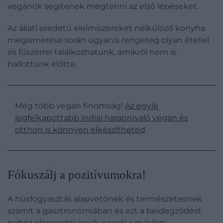
vegánok segítenek megtenni az első lépéseket.
Az állati eredetű élelmiszereket nélkülöző konyha
megismerése során ugyanis rengeteg olyan étellel
és fűszerrel találkozhatunk, amikről nem is
hallottunk előtte.
Még több vegán finomság!
Az egyik
legfelkapottabb indiai harapnivaló vegán és
otthon is könnyen elkészítheted
Fókuszálj a pozitívumokra!
A húsfogyasztás alapvetőnek és természetesnek
számít a gasztronómiában és ezt a beidegződést
nehéz elengedni egyik napról a másikra.