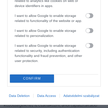
related to analytics like cookies on web or
device identifiers in apps.
I want to allow Google to enable storage
related to functionality of the website or app.
I want to allow Google to enable storage
related to personalization.
I want to allow Google to enable storage
related to security, including authentication
functionality and fraud prevention, and other
user protection.
Az új receptek megtanulás időt és energiát vesz
igénybe
CONFIRM
Fotó:
Unsplash
Természetesen erre is kiváló lehetőség az internet,
Data Deletion
Data Access
Adatvédelmi szabályzat
de sokak szerint érdemes lehet olyan
közösségekhez is csatlakozni, ahol tapasztaltabb