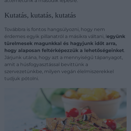
áttérhetünk a második lépésre.
Kutatás, kutatás, kutatás
Továbbra is fontos hangsúlyozni, hogy nem
érdemes egyik pillanatról a másikra váltani, l
együnk
türelmesek magunkkal és hagyjunk időt arra,
hogy alaposan feltérképezzük a lehetőségeinket
.
Járjunk utána, hogy azt a mennyiségű tápanyagot,
amit a húsfogyasztással bevittünk a
szervezetünkbe, milyen vegán élelmiszerekkel
tudjuk pótolni.