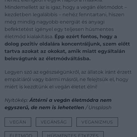
Mindemellett az is igaz, hogy a vegán életmódot –
kezdetben legalábbis – nehéz fenntartani, hiszen
még mindig nagyobb energiát és anyagi
befektetést igényel egy teljesen húsmentes
életmód kialakítása.
Épp ezért fontos, hogy a
dolog pozitív oldalára koncentráljunk, szem előtt
tartva azokat az okokat, amik miatt egyáltalán
belevágtunk az életmódváltásba.
Legyen szó az egészségünkről, az állatok iránt érzett
empátiáról vagy bármi másról, ne felejtsük el, hogy
miért is kezdtünk el vegán életet élni!
Nyitókép:
Áttérni a vegán életmódra nem
egyszerű, de nem is lehetetlen
/ Unsplash
VEGÁN
VEGÁNSÁG
VEGANIZMUS
ÉLETMÓD
HÚSMENTES ÉTKEZÉS