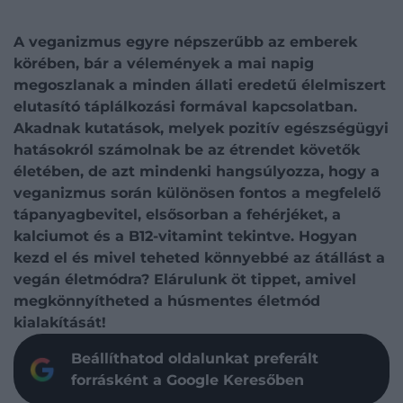
A veganizmus egyre népszerűbb az emberek
körében, bár a vélemények a mai napig
megoszlanak a minden állati eredetű élelmiszert
elutasító táplálkozási formával kapcsolatban.
Akadnak kutatások, melyek pozitív egészségügyi
hatásokról számolnak be az étrendet követők
életében, de azt mindenki hangsúlyozza, hogy a
veganizmus során különösen fontos a megfelelő
tápanyagbevitel, elsősorban a fehérjéket, a
kalciumot és a B12-vitamint tekintve. Hogyan
kezd el és mivel teheted könnyebbé az átállást a
vegán életmódra? Elárulunk öt tippet, amivel
megkönnyítheted a húsmentes életmód
kialakítását!
Beállíthatod oldalunkat preferált
forrásként a Google Keresőben