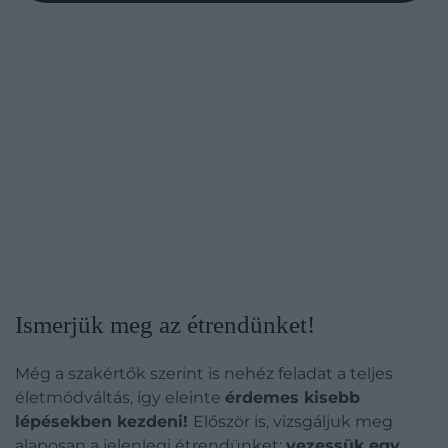
Ismerjük meg az étrendünket!
Még a szakértők szerint is nehéz feladat a teljes
életmódváltás, így eleinte
érdemes kisebb
lépésekben kezdeni!
Először is, vizsgáljuk meg
alaposan a jelenlegi étrendünket:
vezessük egy