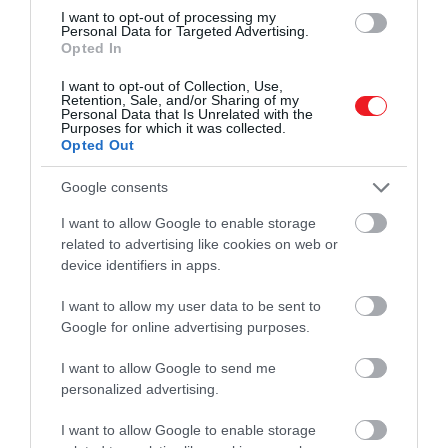
legnagyobb kihívás a veganizmus útján. A 21.
I want to opt-out of processing my
Personal Data for Targeted Advertising.
században ugyanis a családok jellemzően nem arra
Opted In
vannak berendezkedve, hogy húsmentes ételeket
készítsenek, így
már a szocializáció során azt
I want to opt-out of Collection, Use,
Retention, Sale, and/or Sharing of my
tanuljuk meg, hogy hogyan használjuk fel a
Personal Data that Is Unrelated with the
Purposes for which it was collected.
különböző húsokat.
Opted Out
Google consents
I want to allow Google to enable storage
related to advertising like cookies on web or
device identifiers in apps.
I want to allow my user data to be sent to
Google for online advertising purposes.
I want to allow Google to send me
personalized advertising.
I want to allow Google to enable storage