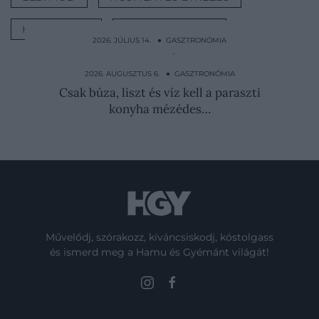
HÚSMENTES
GASZTRONÓMIA
2026. JÚLIUS 14. ● GASZTRONÓMIA
Fél évig készül a japán étel, amelyet
fogyasztás előtt…
2026. AUGUSZTUS 6. ● GASZTRONÓMIA
Csak búza, liszt és víz kell a paraszti
konyha mézédes…
Művelődj, szórakozz, kíváncsiskodj, kóstolgass
és ismerd meg a Hamu és Gyémánt világát!