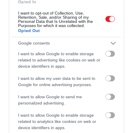
Opted In
I want to opt-out of Collection, Use,
Retention, Sale, and/or Sharing of my
Personal Data that Is Unrelated with the
Purposes for which it was collected.
Opted Out
Google consents
Művelődj, szórakozz, kíváncsiskodj, kóstolgass
I want to allow Google to enable storage
és ismerd meg a Hamu és Gyémánt világát!
related to advertising like cookies on web or
device identifiers in apps.
I want to allow my user data to be sent to
Google for online advertising purposes.
ROVATOK
I want to allow Google to send me
Kultúra
personalized advertising.
Tudomány
I want to allow Google to enable storage
related to analytics like cookies on web or
Utazás
device identifiers in apps.