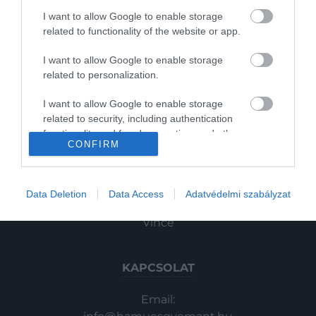
Pénz
I want to allow Google to enable storage
related to functionality of the website or app.
Gasztronómia
I want to allow Google to enable storage
Magazin
related to personalization.
2024. MÁRCIUS 10. ● HAMU ÉS GYÉMÁNT
I want to allow Google to enable storage
HG MEDIA
Az egyik legfelkapottabb
related to security, including authentication
A különböző snackek kiemelkedően
functionality and fraud prevention, and other
indiai harapnivaló vegán és
Magazin-előfizetés
fontos részét képezik az indiai konyhának.
CONFIRM
user protection.
A pakora az egyik legnépszerűbb
otthon…
Haszon
harapnivaló az országban, amit forrón
HAMU ÉS GYÉMÁNT
fogyasztanak reggelire és ebédre. Az étel
In
Data Deletion
Data Access
Adatvédelmi szabályzat
rengeteg verzióban elkészíthető
Vince
különböző zöldségek vagy húsfélék
felhasználásával – mi most egy teljesen…
KAPCSOLAT
Email: