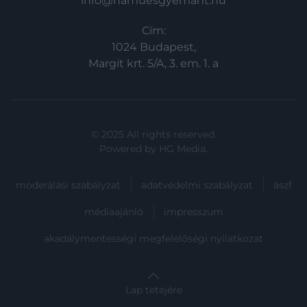
info@hamuesgyemant.hu
Cím:
1024 Budapest,
Margit krt. 5/A, 3. em. 1. a
© 2025 All rights reserved.
Powered by
HG Media
.
moderálási szabályzat
adatvédelmi szabályzat
ászf
médiaajánló
impresszum
akadálymentességi megfelelőségi nyilatkozat
Lap tetejére