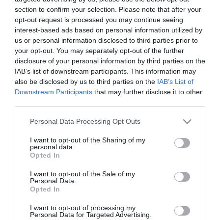
section to confirm your selection. Please note that after your
opt-out request is processed you may continue seeing
2024. OKTÓBER 30. ● TURI DÁNIEL
interest-based ads based on personal information utilized by
5 hasznos tipp, ha vegán
us or personal information disclosed to third parties prior to
A veganizmus egyre népszerűbb az
your opt-out. You may separately opt-out of the further
életmódra váltanál
emberek körében, bár a vélemények a
disclosure of your personal information by third parties on the
IAB’s list of downstream participants. This information may
mai napig megoszlanak a minden állati
TURI DÁNIEL
also be disclosed by us to third parties on the
IAB’s List of
eredetű élelmiszert elutasító táplálkozási
Downstream Participants
that may further disclose it to other
formával kapcsolatban. Akadnak
third parties.
kutatások, melyek pozitív egészségügyi
hatásokról számolnak be az étrendet
Please note that this website/app uses one or more Google
Personal Data Processing Opt Outs
services and may gather and store information including but
követők életében, de azt mindenki…
not limited to your visit or usage behaviour. You may click to
I want to opt-out of the Sharing of my
personal data.
grant or deny consent to Google and its third-party tags to
Opted In
use your data for below specified purposes in below Google
consent section.
I want to opt-out of the Sale of my
Personal Data.
Opted In
I want to opt-out of processing my
Personal Data for Targeted Advertising.