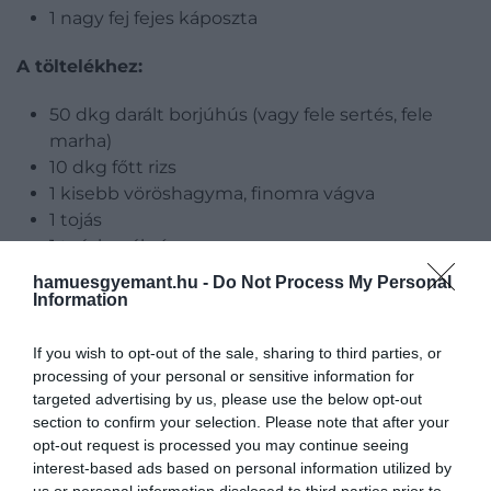
1 nagy fej fejes káposzta
A töltelékhez:
50 dkg darált borjúhús (vagy fele sertés, fele
marha)
10 dkg főtt rizs
1 kisebb vöröshagyma, finomra vágva
1 tojás
1 teáskanál só
frissen őrölt fekete bors
hamuesgyemant.hu -
Do Not Process My Personal
1 csipet őrölt szegfűszeg
Information
1 csipet őrölt szerecsendió vagy szerecsendió-
virág
If you wish to opt-out of the sale, sharing to third parties, or
processing of your personal or sensitive information for
2 evőkanál olvasztott vaj
targeted advertising by us, please use the below opt-out
section to confirm your selection. Please note that after your
A sütéshez és a szószhoz:
opt-out request is processed you may continue seeing
interest-based ads based on personal information utilized by
3 dl húsleves
us or personal information disclosed to third parties prior to