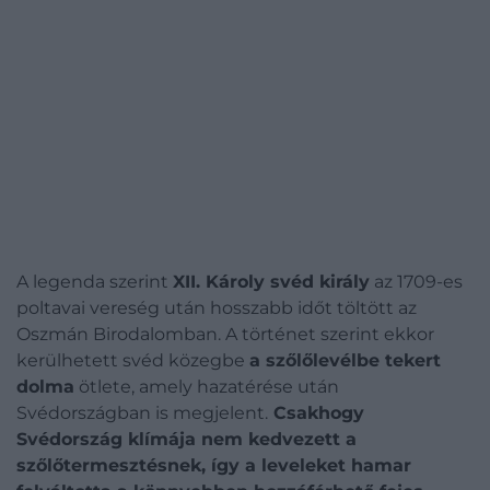
A legenda szerint
XII. Károly svéd király
az 1709-es
poltavai vereség után hosszabb időt töltött az
Oszmán Birodalomban.
A történet szerint ekkor
kerülhetett svéd közegbe
a szőlőlevélbe tekert
dolma
ötlete, amely hazatérése után
Svédországban is megjelent.
Csakhogy
Svédország klímája nem kedvezett a
szőlőtermesztésnek, így a leveleket hamar