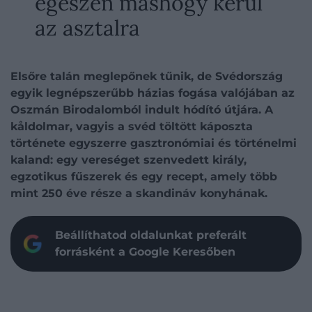
egészen máshogy kerül
az asztalra
Elsőre talán meglepőnek tűnik, de Svédország
egyik legnépszerűbb házias fogása valójában az
Oszmán Birodalomból indult hódító útjára. A
kåldolmar, vagyis a svéd töltött káposzta
története egyszerre gasztronómiai és történelmi
kaland: egy vereséget szenvedett király,
egzotikus fűszerek és egy recept, amely több
mint 250 éve része a skandináv konyhának.
Beállíthatod oldalunkat preferált
forrásként a Google Keresőben