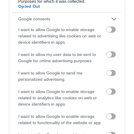
Purposes for which it was collected.
Ezt is kóstold meg!
Opted Out
Koreai marhahúsos tál 20 perc alatt –
egyszerű recept a hétköznapokra
Google consents
I want to allow Google to enable storage
related to advertising like cookies on web or
device identifiers in apps.
Elkészítés:
I want to allow my user data to be sent to
Google for online advertising purposes.
Először óvatosan válasszuk le a káposzta külső
leveleit, majd sós, forrásban lévő vízben 2-3 perc
I want to allow Google to send me
alatt blansírozzuk, hogy könnyen lehessen
personalized advertising.
hajtogatni.
Keverjük össze a darált húst a főtt rizzsel, a
I want to allow Google to enable storage
related to analytics like cookies on web or
hagymával, a tojással és a fűszerekkel. Minden
device identifiers in apps.
káposztalevél közepére tegyünk egy adag
tölteléket, majd szorosan tekerjük fel.
I want to allow Google to enable storage
Olvasszuk fel a vajat egy nagy serpenyőben, a
related to functionality of the website or app.
töltött káposztákat pedig minden oldalukon