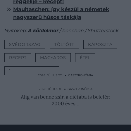
reggelije – Recept!
Maultaschen: így készül a németek
nagyszerű húsos táskája
Nyitókép:
A kåldolmar
/ bonchan / Shutterstock
SVÉDORSZÁG
TÖLTÖTT
KÁPOSZTA
RECEPT
MAGYAROS
ÉTEL
TÖLTÖTT KÁPOSZTA
2026. JÚLIUS 27. ● GASZTRONÓMIA
A kínai szakácsok 5 titka, amit otthon is
könnyű bevetni
2026. JÚLIUS 8. ● GASZTRONÓMIA
Alig van benne zsír, a diétába is belefér:
2000 éves…