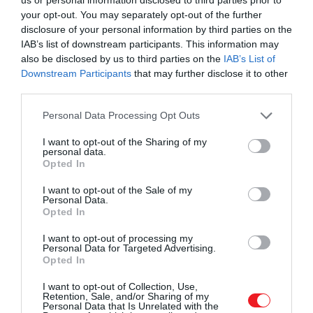
2 dl főzőtejszín
your opt-out. You may separately opt-out of the further
1 evőkanál liszt
disclosure of your personal information by third parties on the
2 evőkanál vaj
IAB’s list of downstream participants. This information may
also be disclosed by us to third parties on the
IAB’s List of
Tálaláshoz:
Downstream Participants
that may further disclose it to other
third parties.
vörösáfonya-lekvár
Please note that this website/app uses one or more Google
Personal Data Processing Opt Outs
főtt burgonya vagy burgonyapüré
services and may gather and store information including but
not limited to your visit or usage behaviour. You may click to
I want to opt-out of the Sharing of my
personal data.
grant or deny consent to Google and its third-party tags to
Opted In
use your data for below specified purposes in below Google
consent section.
I want to opt-out of the Sale of my
Personal Data.
Opted In
I want to opt-out of processing my
Personal Data for Targeted Advertising.
Opted In
I want to opt-out of Collection, Use,
Retention, Sale, and/or Sharing of my
Personal Data that Is Unrelated with the