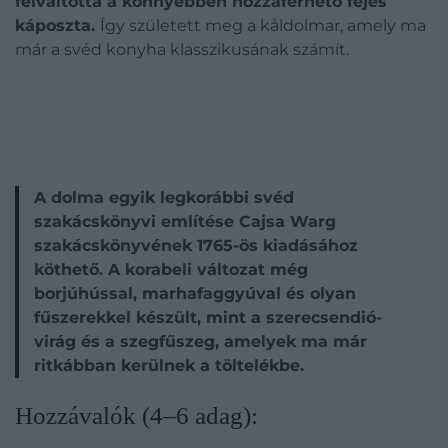
felváltotta a könnyebben hozzáférhető fejes
káposzta.
Így született meg a kåldolmar, amely ma
már a svéd konyha klasszikusának számít.
A dolma egyik legkorábbi svéd
szakácskönyvi említése Cajsa Warg
szakácskönyvének 1765-ös kiadásához
köthető. A korabeli változat még
borjúhússal, marhafaggyúval és olyan
fűszerekkel készült, mint a szerecsendió-
virág és a szegfűszeg, amelyek ma már
ritkábban kerülnek a töltelékbe.
Hozzávalók (4–6 adag):