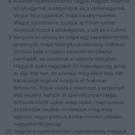
A koreai tojástekercshez vágjuk nagyon finomra
az újhagymát, a sárgarépát és a vöröshagymát.
Verjük fel a tojásokat, majd ha selymesebb
állagot szeretnénk, szűrjük át finom szitán.
Keverjük hozzá a zöldségeket, a sót és a cukrot.
Kenjünk ki vékonyan olajjal egy tapadásmentes
serpenyőt, majd melegítsük alacsony hőfokon.
Öntsük bele a tojásos keverék körülbelül
harmadát, és oszlassuk el vékony rétegben.
Hagyjuk sülni nagyjából 30 másodpercig, amíg
az alja már tart, de a teteje még kissé lágy. Két
kanál segítségével kezdjük el óvatosan
feltekerni. Toljuk vissza a tekercset a serpenyő
alsó részére, kenjük át újra vékonyan olajjal,
öntsünk mellé újabb adag tojást, majd süssük
és tekerjük tovább. Ismételjük meg még
egyszer, végül pirítsuk körbe minden oldalán
nagyjából fél percig.
Tegyük a tojástekercset vágódeszkára, hagyjuk