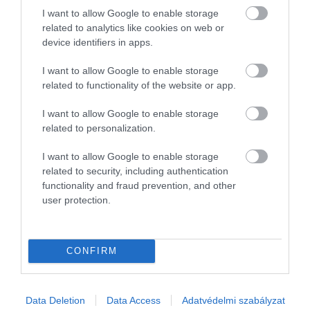
hagymákat, a chilit és a tofut, majd közepes
I want to allow Google to enable storage
lángon főzzük 7–8 percig. Kóstoljuk meg: ha túl
related to analytics like cookies on web or
sós, hígítsuk kevés vízzel, ha túl enyhe, adjunk
device identifiers in apps.
hozzá még egy kevés szójabab pasztát.
I want to allow Google to enable storage
A csípős sertéssülthez vágjuk az újhagymát
related to functionality of the website or app.
nagyjából 5 centis darabokra, a vastagabb fehér
részeket hosszában is felezzük el. Szeleteljük fel
I want to allow Google to enable storage
a vöröshagymát, a sárgarépát pedig vágjuk
related to personalization.
vékony téglalapokra. A húst daraboljuk falatnyi
I want to allow Google to enable storage
szeletekre.
related to security, including authentication
Keverjük össze a pác hozzávalóit, vagyis a
functionality and fraud prevention, and other
gochugarut, a gochujangot, a cukrot, a
user protection.
szójaszószt, a mirint, a fokhagymát, az
osztrigaszószt és a szezámolajat. Forgassuk bele
a húst, alaposan masszírozzuk át, majd fedjük le,
CONFIRM
és tegyük hűtőbe legalább 30 percre. Ha van
időnk, egy egész éjszakán át pácolhatjuk.
Hevítsünk olajat egy wokban vagy nagyobb
Data Deletion
Data Access
Adatvédelmi szabályzat
serpenyőben közepesen magas hőfokon.