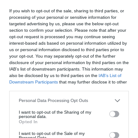
egy nagy csipet só
egy kis csipet cukor
If you wish to opt-out of the sale, sharing to third parties, or
processing of your personal or sensitive information for
1/2 evőkanál olaj
targeted advertising by us, please use the below opt-out
section to confirm your selection. Please note that after your
A tálaláshoz:
opt-out request is processed you may continue seeing
interest-based ads based on personal information utilized by
főtt rizs
us or personal information disclosed to third parties prior to
your opt-out. You may separately opt-out of the further
disclosure of your personal information by third parties on the
IAB’s list of downstream participants. This information may
also be disclosed by us to third parties on the
IAB’s List of
Downstream Participants
that may further disclose it to other
third parties.
Please note that this website/app uses one or more Google
Personal Data Processing Opt Outs
services and may gather and store information including but
not limited to your visit or usage behaviour. You may click to
I want to opt-out of the Sharing of my
personal data.
grant or deny consent to Google and its third-party tags to
Opted In
use your data for below specified purposes in below Google
Elkészítés:
consent section.
I want to opt-out of the Sale of my
Personal Data.