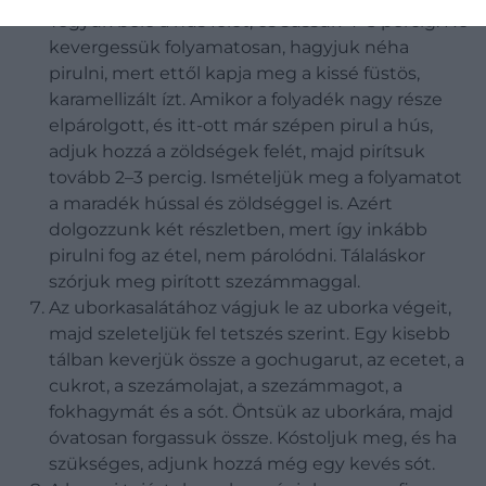
Tegyük bele a hús felét, és süssük 4–5 percig. Ne
kevergessük folyamatosan, hagyjuk néha
pirulni, mert ettől kapja meg a kissé füstös,
karamellizált ízt. Amikor a folyadék nagy része
elpárolgott, és itt-ott már szépen pirul a hús,
adjuk hozzá a zöldségek felét, majd pirítsuk
tovább 2–3 percig. Ismételjük meg a folyamatot
a maradék hússal és zöldséggel is. Azért
dolgozzunk két részletben, mert így inkább
pirulni fog az étel, nem párolódni. Tálaláskor
szórjuk meg pirított szezámmaggal.
Az uborkasalátához vágjuk le az uborka végeit,
majd szeleteljük fel tetszés szerint. Egy kisebb
tálban keverjük össze a gochugarut, az ecetet, a
cukrot, a szezámolajat, a szezámmagot, a
fokhagymát és a sót. Öntsük az uborkára, majd
óvatosan forgassuk össze. Kóstoljuk meg, és ha
szükséges, adjunk hozzá még egy kevés sót.