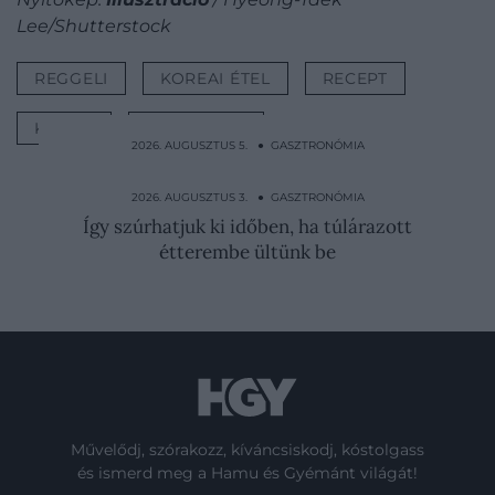
Lee/Shutterstock
REGGELI
KOREAI ÉTEL
RECEPT
KOREA
ÁZSIAI ÉTEL
2026. AUGUSZTUS 5. ● GASZTRONÓMIA
A wasabi, amit a szusi mellé eszünk,
minden, csak nem wasabi
2026. AUGUSZTUS 3. ● GASZTRONÓMIA
Így szúrhatjuk ki időben, ha túlárazott
étterembe ültünk be
Művelődj, szórakozz, kíváncsiskodj, kóstolgass
és ismerd meg a Hamu és Gyémánt világát!