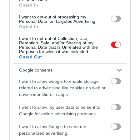
Opted In
A leveshez először tisztítsuk meg a spenótot,
vágjuk le a szárvégeket, majd alaposan mossuk
I want to opt-out of processing my
Personal Data for Targeted Advertising.
át hideg vízben. Szeleteljük vékonyra a
Opted In
vöröshagymát, karikázzuk fel az újhagymát – ha
használunk chilit, azt is vágjuk fel – , a tofut
I want to opt-out of Collection, Use,
Retention, Sale, and/or Sharing of my
pedig kockázzuk kisebb darabokra.
Personal Data that Is Unrelated with the
Purposes for which it was collected.
Öntsünk 1,4 liter vizet egy lábasba, majd forraljuk
Opted Out
fel. Ha éppen rizst is főzünk, használhatjuk a rizs
átmosásából megmaradt keményítős vizet,
Google consents
mert teltebb ízt ad a levesnek. Oldjuk fel benne
I want to allow Google to enable storage
a szójabab pasztát, lehetőleg szűrőn keresztül,
related to advertising like cookies on web or
hogy simább, tisztább levet kapjunk. Ha
device identifiers in apps.
mélyebb ízt szeretnénk, a szűrőben maradt
részt is belekeverhetjük.
I want to allow my user data to be sent to
Amikor a leves forrni kezd, adjuk hozzá a koreai
Google for online advertising purposes.
chilipasztát, a koreai őrölt chilipaprikát, a
I want to allow Google to send me
fokhagymát és a marhaalapléport, ha
personalized advertising.
használunk. Tegyük bele a spenótot, a