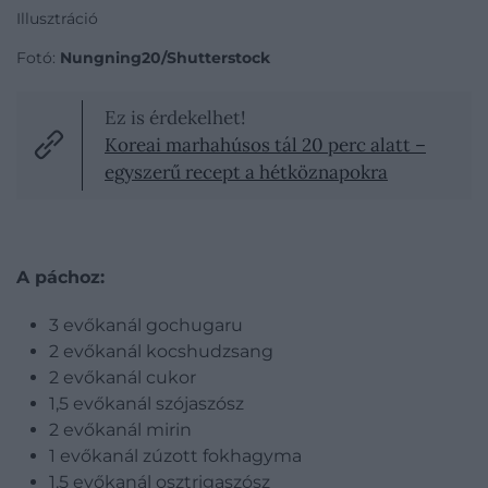
Illusztráció
Fotó:
Nungning20/Shutterstock
Ez is érdekelhet!
Koreai marhahúsos tál 20 perc alatt –
egyszerű recept a hétköznapokra
A páchoz:
3 evőkanál gochugaru
2 evőkanál k
ocshudzsang
2 evőkanál cukor
1,5 evőkanál szójaszósz
2 evőkanál mirin
1 evőkanál zúzott fokhagyma
1,5 evőkanál osztrigaszósz