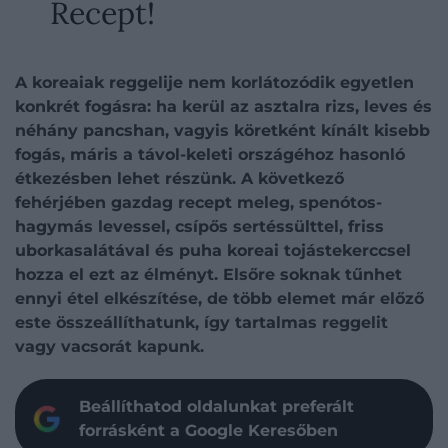
Recept!
A koreaiak reggelije nem korlátozódik egyetlen
konkrét fogásra: ha kerül az asztalra rizs, leves és
néhány pancshan, vagyis köretként kínált kisebb
fogás, máris a távol-keleti országéhoz hasonló
étkezésben lehet részünk. A következő
fehérjében gazdag recept meleg, spenótos-
hagymás levessel, csípős sertéssülttel, friss
uborkasalátával és puha koreai tojástekerccsel
hozza el ezt az élményt. Elsőre soknak tűnhet
ennyi étel elkészítése, de több elemet már előző
este összeállíthatunk, így tartalmas reggelit
vagy vacsorát kapunk.
Beállíthatod oldalunkat preferált
forrásként a Google Keresőben