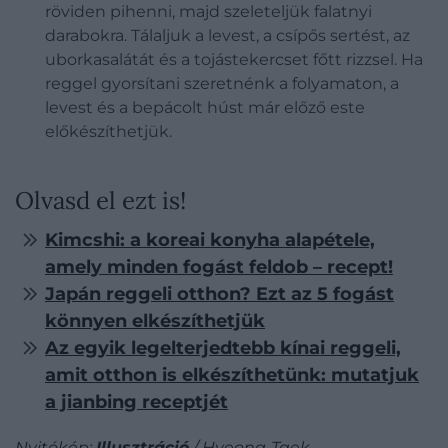
röviden pihenni, majd szeleteljük falatnyi
darabokra. Tálaljuk a levest, a csípős sertést, az
uborkasalátát és a tojástekercset főtt rizzsel. Ha
reggel gyorsítani szeretnénk a folyamaton, a
levest és a bepácolt húst már előző este
előkészíthetjük.
Olvasd el ezt is!
Kimcshi: a koreai konyha alapétele,
amely minden fogást feldob – recept!
Japán reggeli otthon? Ezt az 5 fogást
könnyen elkészíthetjük
Az egyik legelterjedtebb kínai reggeli,
amit otthon is elkészíthetünk: mutatjuk
a jianbing receptjét
Nyitókép:
Illusztráció
/ Hyeong-Taek