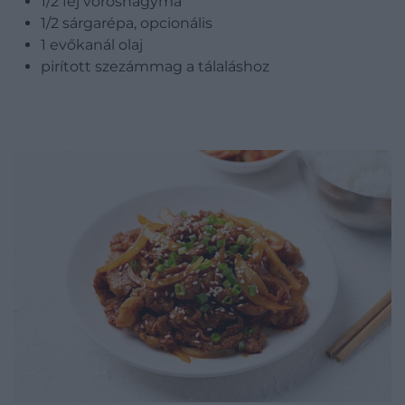
1/2 fej vöröshagyma
1/2 sárgarépa, opcionális
1 evőkanál olaj
pirított szezámmag a tálaláshoz