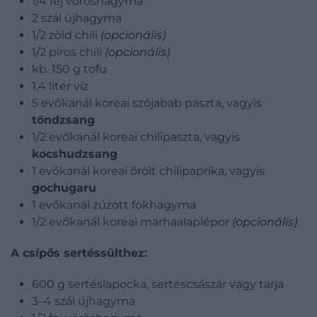
1/4 fej vöröshagyma
2 szál újhagyma
1/2 zöld chili
(opcionális)
1/2 piros chili
(opcionális)
kb. 150 g tofu
1,4 liter víz
5 evőkanál koreai szójabab paszta, vagyis
t
öndzsang
1/2 evőkanál koreai chilipaszta, vagyis
k
ocshudzsang
1 evőkanál koreai őrölt chilipaprika, vagyis
gochugaru
1 evőkanál zúzott fokhagyma
1/2 evőkanál koreai marhaalaplépor
(opcionális)
A csípős sertéssülthez:
600 g sertéslapocka, sertéscsászár vagy tarja
3–4 szál újhagyma