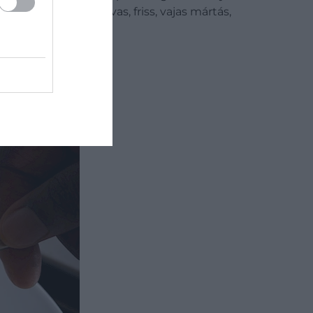
edebb rokona: savas, friss, vajas mártás,