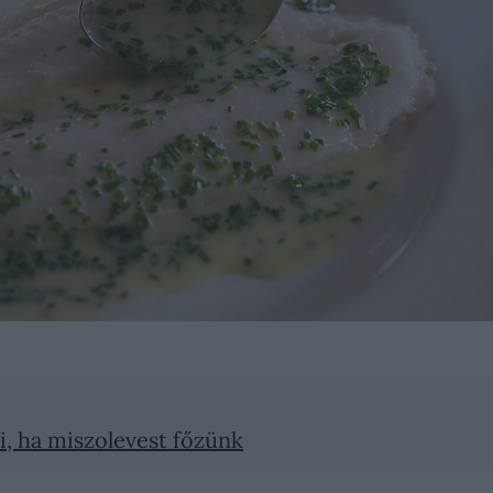
i, ha miszolevest főzünk