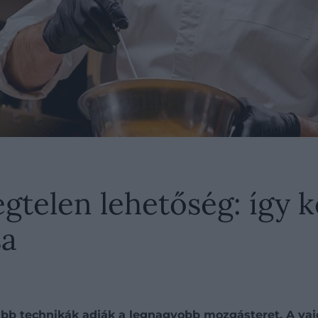
gtelen lehetőség: így k
sa
bb technikák adják a legnagyobb mozgásteret. A vajem