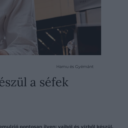
Hamu és Gyémánt
észül a séfek
ulzió pontosan ilyen: vajból és vízből készül,