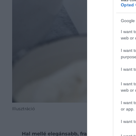
Opted 
Google 
I want t
web or d
I want t
purpose
I want 
I want t
web or d
I want t
Illusztráció
or app.
I want t
Hal mellé elegánsabb, franciás változat kész
I want t