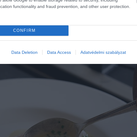
ajemulzióba. Az eredmény a klasszikus beurre blanc könny
cation functionality and fraud prevention, and other user protection.
CONFIRM
Data Deletion
Data Access
Adatvédelmi szabályzat