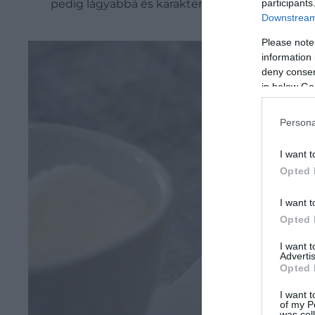
participants
pedig lágyabbá és karakteresebbé teszi a mártá
Downstream 
Please note
information 
deny consent
in below Go
Persona
I want t
Opted 
I want t
Opted 
I want 
Advertis
Opted 
I want t
of my P
was col