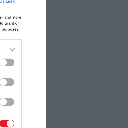
B’s List of
er and store
to grant or
ed purposes