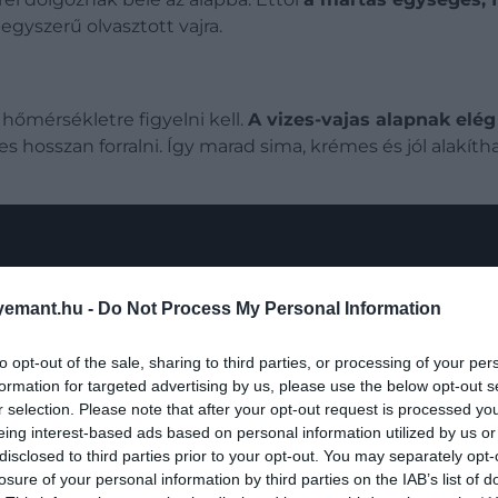
gyszerű olvasztott vajra.
hőmérsékletre figyelni kell.
A vizes-vajas alapnak elég 
hosszan forralni. Így marad sima, krémes és jól alakítha
emant.hu -
Do Not Process My Personal Information
to opt-out of the sale, sharing to third parties, or processing of your per
formation for targeted advertising by us, please use the below opt-out s
r selection. Please note that after your opt-out request is processed y
eing interest-based ads based on personal information utilized by us or
variálható. Ha fehér miszóval és sült fokhagymával kever
disclosed to third parties prior to your opt-out. You may separately opt-
ához. A miszó japán erjesztett szójababpaszta, amely mélye
losure of your personal information by third parties on the IAB’s list of