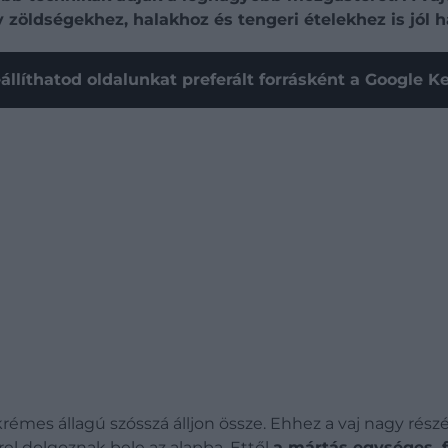
 zöldségekhez, halakhoz és tengeri ételekhez is jól h
állíthatod oldalunkat preferált forrásként a Google 
 krémes állagú szósszá álljon össze. Ehhez a vaj nagy részé
el dolgoznak bele az alapba. Ettől
a mártás egységes, 