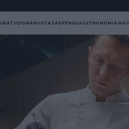
TÚRA
TUDOMÁNY
UTAZÁS
PÉNZ
GASZTRONÓMIA
MAG