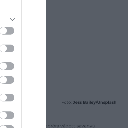
Fotó:
Jess Bailey/Unsplash
tárkony, kapribogyó, apróra vágott savanyú