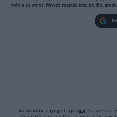
mégis selymes, fényes mártás lesz belőle, amely
Be
Az emulzió lényege
, hogy a
vaj
és a víz stabil,
végén hideg vaj kerül hozzá, amelyet botmixerr