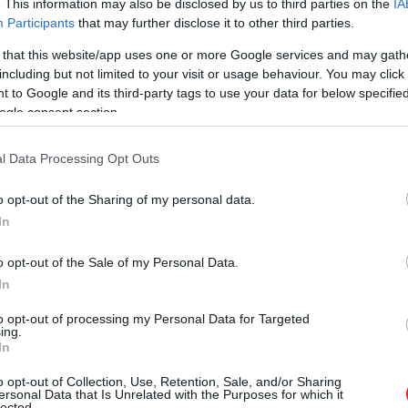
. This information may also be disclosed by us to third parties on the
IA
st.
Participants
that may further disclose it to other third parties.
 that this website/app uses one or more Google services and may gath
including but not limited to your visit or usage behaviour. You may click 
 to Google and its third-party tags to use your data for below specifi
ogle consent section.
l Data Processing Opt Outs
o opt-out of the Sharing of my personal data.
In
o opt-out of the Sale of my Personal Data.
In
to opt-out of processing my Personal Data for Targeted
ing.
In
o opt-out of Collection, Use, Retention, Sale, and/or Sharing
ersonal Data that Is Unrelated with the Purposes for which it
lected.