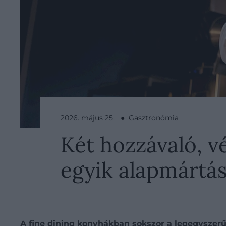
2026. május 25. ● Gasztronómia
Két hozzávaló, vé
egyik alapmártá
A fine dining konyhákban sokszor a legegyszerű