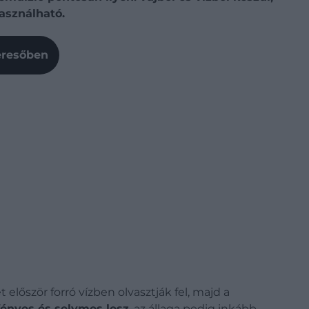
asználható.
Keresőben
t először forró vízben olvasztják fel, majd a
fényes és selymes lesz
, az állaga pedig inkább