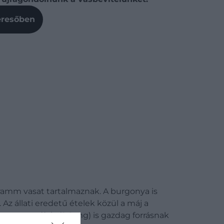
Keresőben
gramm vasat tartalmaznak. A burgonya is
Az állati eredetű ételek közül a máj a
en a szardínia (2,6 mg) is gazdag forrásnak