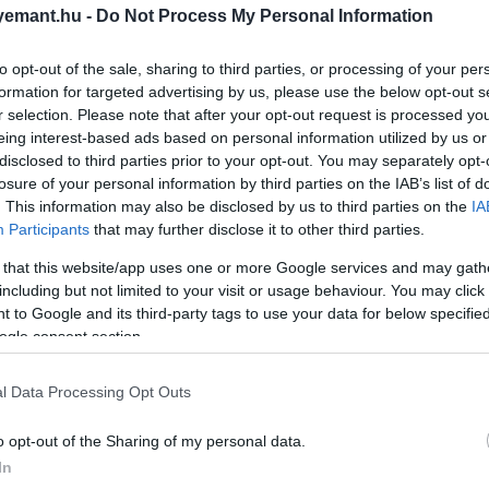
emant.hu -
Do Not Process My Personal Information
to opt-out of the sale, sharing to third parties, or processing of your per
formation for targeted advertising by us, please use the below opt-out s
r selection. Please note that after your opt-out request is processed y
eing interest-based ads based on personal information utilized by us or
ütőtökfűszer, ami már 400 éve velünk van
disclosed to third parties prior to your opt-out. You may separately opt-
losure of your personal information by third parties on the IAB’s list of
. This information may also be disclosed by us to third parties on the
IA
húsok vagy zöldségek közül kerül ki, hanem a gyümölcs
Participants
that may further disclose it to other third parties.
11 milligramm vasat is tartalmaz, vagyis több mint kétsz
ű
C-vitamint
is hordoz, amely többszörösére képes növeln
 that this website/app uses one or more Google services and may gath
including but not limited to your visit or usage behaviour. You may click 
 to Google and its third-party tags to use your data for below specifi
ogle consent section.
z, hanem vitaminokban és antioxidánsokban is bővelked
nak a szívre. Egyes kutatások szerint rendszeres fogyaszt
l Data Processing Opt Outs
tben. Ez különösen
fontos
lehet azok számára, akik hajlam
plálkozni.
o opt-out of the Sharing of my personal data.
In
lyemhernyó-tenyésztés miatt vált ismertté, hiszen a herny