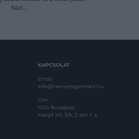
házi…
KAPCSOLAT
Email:
info@hamuesgyemant.hu
Cím:
1024 Budapest,
Margit krt. 5/A, 3. em. 1. a