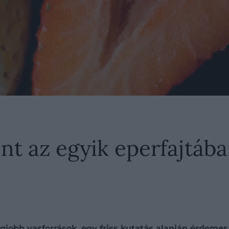
nt az egyik eperfajtában
egjobb vasforrások, egy friss kutatás alapján érdeme