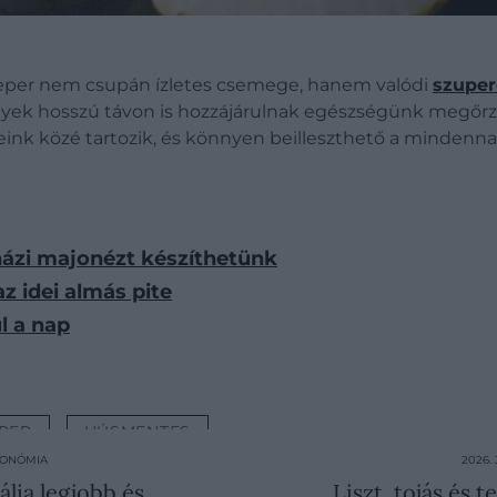
 eper nem csupán ízletes csemege, hanem valódi
szuper
yek hosszú távon is hozzájárulnak egészségünk megőrzé
k közé tartozik, és könnyen beilleszthető a mindenna
 házi majonézt készíthetünk
az idei almás pite
l a nap
PER
HÚSMENTES
RONÓMIA
2026.
ália legjobb és
Liszt, tojás és t