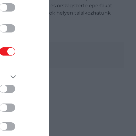
par meghonosítását, és országszerte eperfákat
ölcsösökben ma is sok helyen találkozhatunk
epttel