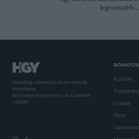
legrosszabb
ROVATO
Kultúra
Művelődj, szórakozz, kíváncsiskodj,
kóstolgass
Tudomán
és ismerd meg a Hamu és Gyémánt
világát!
Utazás
Pénz
Gasztron