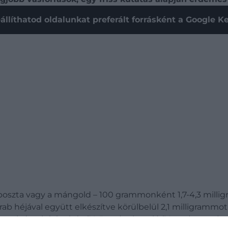
állíthatod oldalunkat preferált forrásként a Google 
áposzta vagy a mángold – 100 grammonként 1,7-4,3 milli
 héjával együtt elkészítve körülbelül 2,1 milligrammot. 
sal, de a bárányhús (10,5 mg), a kagyló (10 mg) vagy épp