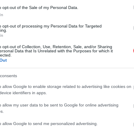
mikor
Mária Terézia
idején az állam ösztönözte a selyemi
o opt-out of the Sale of my Personal Data.
termesztésű gyümölcsök közé, vidéki kertekben és gyüm
In
to opt-out of processing my Personal Data for Targeted
ing.
In
o opt-out of Collection, Use, Retention, Sale, and/or Sharing
ersonal Data that Is Unrelated with the Purposes for which it
lected.
ti hírnevét az egyik kedvenc süteményünk – rec
Out
consents
o allow Google to enable storage related to advertising like cookies on
evice identifiers in apps.
o allow my user data to be sent to Google for online advertising
s.
to allow Google to send me personalized advertising.