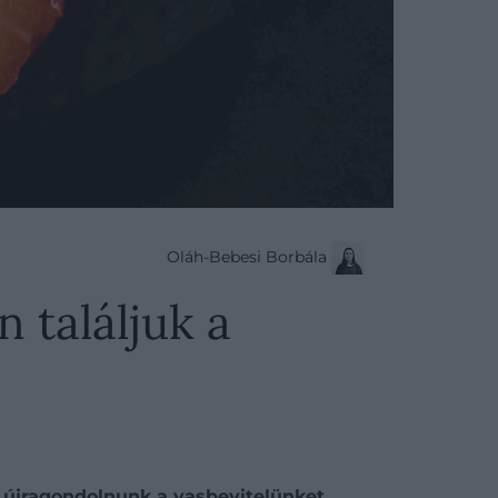
Oláh-Bebesi Borbála
 találjuk a
s újragondolnunk a vasbevitelünket.