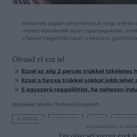
Mindezek alapján elmondhatjuk, hogy a fehér
mellett bővelkedik olyan tápanyagokban, amel
a faeper hagyományosan a kedvenc gyümölcsein
Olvasd el ezt is!
Ezzel az alig 2 perces trükkel tökéletes
Ezzel a furcsa trükkel sokkal jobb lehet 
5 egyszerű reggeliötlet, ha nehezen indu
Nyitókép: Nadin Thirteen/Unsplash
KUTATÁS
EGÉSZSÉG
VAS
FEHÉR E
2026. AUGUSZTUS 9. ● GASZT
Egy olasz séf szerint ezek It