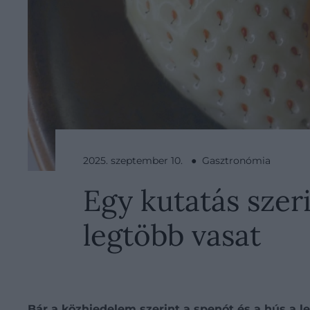
2025. szeptember 10. ● Gasztronómia
Egy kutatás szeri
legtöbb vasat
Bár a közhiedelem szerint a spenót és a hús a l