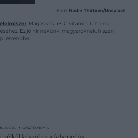
Fotó:
Nadin Thirteen/Unsplash
élelmiszer
. Magas vas- és C-vitamin-tartalma
séhez. Ez jó hír nekünk, magyaroknak, hiszen
pi étrendbe.
 JÚLIUS 20. ● GASZTRONÓMIA
ej nélkül készül ez a fehérjedús