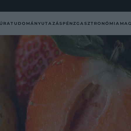
TÚRA
TUDOMÁNY
UTAZÁS
PÉNZ
GASZTRONÓMIA
MAG