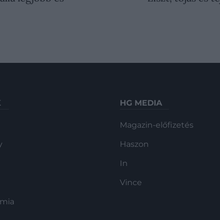
…
K
HG MEDIA
Magazin-előfizetés
y
Haszon
In
Vince
ómia