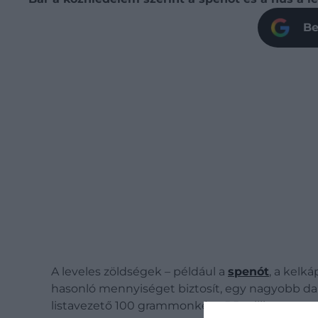
Be
A leveles zöldségek – például a
spenót
, a kelk
hasonló mennyiséget biztosít, egy nagyobb darab
listavezető 100 grammonként 5,5 milligramm vas