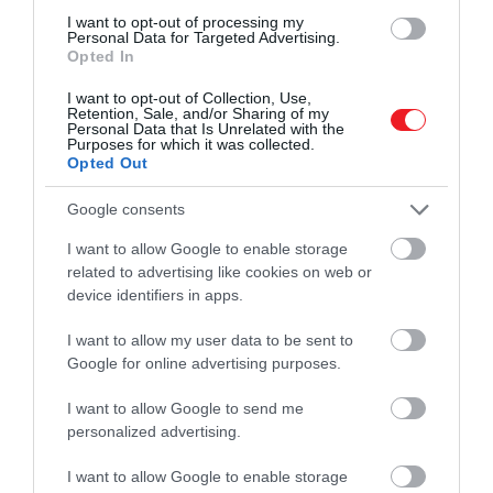
Helyezzük a botmixer fejét teljesen a pohár aljára, és
I want to opt-out of processing my
Personal Data for Targeted Advertising.
kapcsoljuk be maximális fokozaton. Ne mozdítsuk el
Opted In
addig, amíg a majonéz el nem kezd összeállni.
I want to opt-out of Collection, Use,
Retention, Sale, and/or Sharing of my
Personal Data that Is Unrelated with the
Purposes for which it was collected.
Opted Out
Figyelmedbe ajánljuk!
Ezt a trükköt alkalmazva mindig friss
Google consents
hamburgert kapunk a gyorséttermekben
I want to allow Google to enable storage
related to advertising like cookies on web or
device identifiers in apps.
I want to allow my user data to be sent to
Google for online advertising purposes.
I want to allow Google to send me
personalized advertising.
I want to allow Google to enable storage