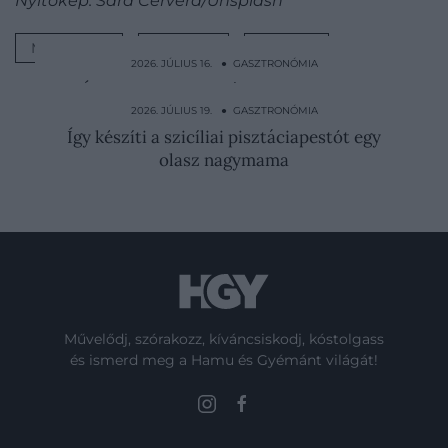
Nyitókép: Sara Cervera/Unsplash
MAJONÉZ
RECEPT
TRÜKK
2026. JÚLIUS 16. ● GASZTRONÓMIA
Így készül a viktoriánus kor kedvenc
hűsítője, az…
2026. JÚLIUS 19. ● GASZTRONÓMIA
Így készíti a szicíliai pisztáciapestót egy
olasz nagymama
Művelődj, szórakozz, kíváncsiskodj, kóstolgass
és ismerd meg a Hamu és Gyémánt világát!