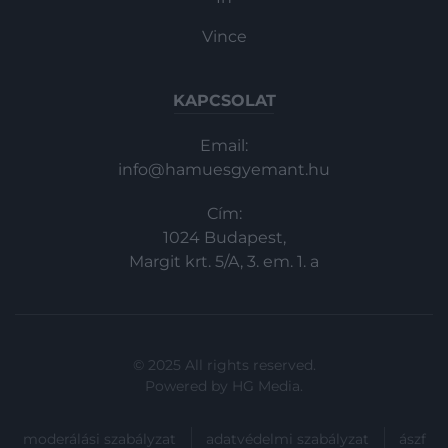
Vince
KAPCSOLAT
Email:
info@hamuesgyemant.hu
Cím:
1024 Budapest,
Margit krt. 5/A, 3. em. 1. a
© 2025 All rights reserved.
Powered by
HG Media
.
moderálási szabályzat
adatvédelmi szabályzat
ászf