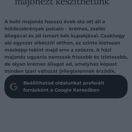
majonézt készíthetünk
A bolti majonéz hosszú évek óta ott áll a
hűtőszekrények polcain – krémes, zselés
állagával és jól ismert kék kupakjával. Csakhogy
aki egyszer elkészíti otthon, az szinte biztosan
másképp tekint majd erre a szószra. A házi
majonéz ugyanis nemcsak frissebb és ízletesebb,
de olyan krémes állagot ad, amelyhez képest
minden ipari változat jellegtelennek érződik.
Beállíthatod oldalunkat preferált
forrásként a Google Keresőben