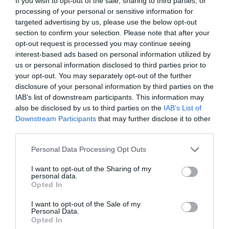
If you wish to opt-out of the sale, sharing to third parties, or
processing of your personal or sensitive information for
Hozzávalók (kb. 1 csészéhez):
targeted advertising by us, please use the below opt-out
section to confirm your selection. Please note that after your
1 nagy tojás
opt-out request is processed you may continue seeing
1 evőkanál frissen facsart citromlé (kb. fél
interest-based ads based on personal information utilized by
us or personal information disclosed to third parties prior to
citromból)
your opt-out. You may separately opt-out of the further
1 teáskanál dijoni mustár
disclosure of your personal information by third parties on the
1 közepes gerezd fokhagyma, finomra reszelve
IAB’s list of downstream participants. This information may
(opcionális)
also be disclosed by us to third parties on the
IAB’s List of
240 ml semleges ízű olaj (pl. napraforgóolaj)
Downstream Participants
that may further disclose it to other
só ízlés szerint
third parties.
Please note that this website/app uses one or more Google
Personal Data Processing Opt Outs
Elkészítés:
services and may gather and store information including but
not limited to your visit or usage behaviour. You may click to
I want to opt-out of the Sharing of my
personal data.
Tegyük a tojást, a citromlevet és a mustárt egy
grant or deny consent to Google and its third-party tags to
Opted In
magas, szűk pohár vagy befőttesüveg aljára. Ha
use your data for below specified purposes in below Google
consent section.
szeretnénk, adjuk hozzá a reszelt fokhagymát is.
I want to opt-out of the Sale of my
Personal Data.
Öntsük rá az olajat, majd várjunk kb. 15
Opted In
másodpercet, hogy a rétegek elváljanak egymástól.