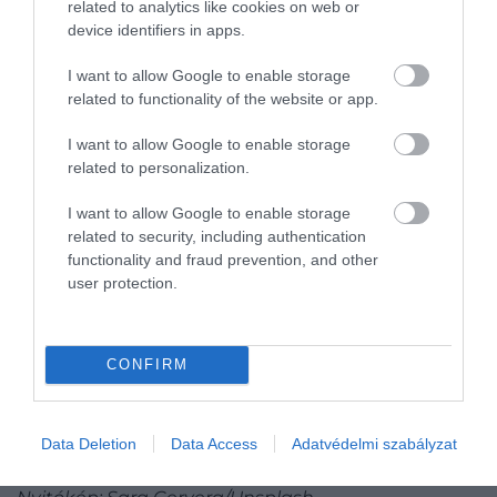
related to analytics like cookies on web or
Amikor már láthatóan összeállt, lassan emeljük és
device identifiers in apps.
enyhén megdöntve mozgassuk a mixert, hogy az
összes olaj is szépen elkeveredjen a
I want to allow Google to enable storage
majonézben.
Tipp:
ha olívaolajjal szeretnénk
related to functionality of the website or app.
gazdagítani az ízét, azt mindig a végén keverjük
I want to allow Google to enable storage
bele – így elkerüljük a kesernyés mellékízt.
related to personalization.
I want to allow Google to enable storage
Olvasd el ezt is!
related to security, including authentication
functionality and fraud prevention, and other
Gyors, mégis laktató ebéd: így készül a
user protection.
cézár-salátás wrap – recept!
Ennél jobb hamburgerszószt nehezen
találunk – recept!
CONFIRM
Maradékmentés miatt született, mára
mégis az egyik legkedveltebb olasz sajt
Data Deletion
Data Access
Adatvédelmi szabályzat
lett