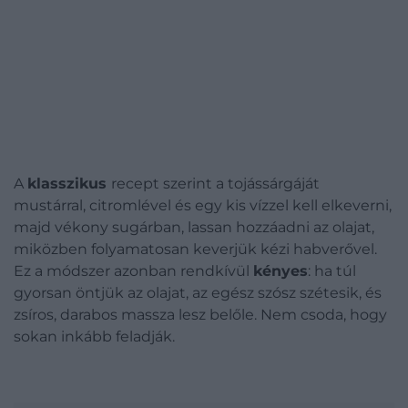
A
klasszikus
recept szerint a tojássárgáját
mustárral, citromlével és egy kis vízzel kell elkeverni,
majd vékony sugárban, lassan hozzáadni az olajat,
miközben folyamatosan keverjük kézi habverővel.
Ez a módszer azonban rendkívül
kényes
: ha túl
gyorsan öntjük az olajat, az egész szósz szétesik, és
zsíros, darabos massza lesz belőle. Nem csoda, hogy
sokan inkább feladják.